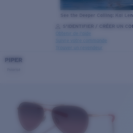
See the Deeper Calling: Kai Le
S’IDENTIFIER / CRÉER UN C
Obtenir de l'aide
Suivre votre commande
Trouver un revendeur
PIPER
OBJECTIF MIS À JOUR
AJOUTÉ AU PANIER!
Polarisé
Prix :
Gratuit
Quantité:
Prix :
Gratuit
Quantité: