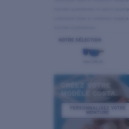
Luminosité faible et conditions nuageu
Activités quotidiennes et sports aquati
Luminosité faible et conditions nuageu
Activités Quotidiennes
NOTRE SÉLECTION
SAN CARLOS
CRÉEZ VOTRE
MODÈLE COSTA.
PERSONNALISEZ VOTRE
MONTURE