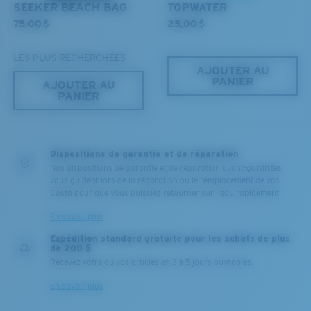
SEEKER BEACH BAG
TOPWATER
75,00 $
25,00 $
LES PLUS RECHERCHÉES
AJOUTER AU
PANIER
AJOUTER AU
PANIER
Dispositions de garantie et de réparation
Nos dispositions de garantie et de réparation avant-gardistes
vous guident lors de la réparation ou le remplacement de vos
Costa pour que vous puissiez retourner sur l'eau rapidement.
En savoir plus
Expédition standard gratuite pour les achats de plus
de 200 $
Recevez votre ou vos articles en 3 à 5 jours ouvrables.
En savoir plus