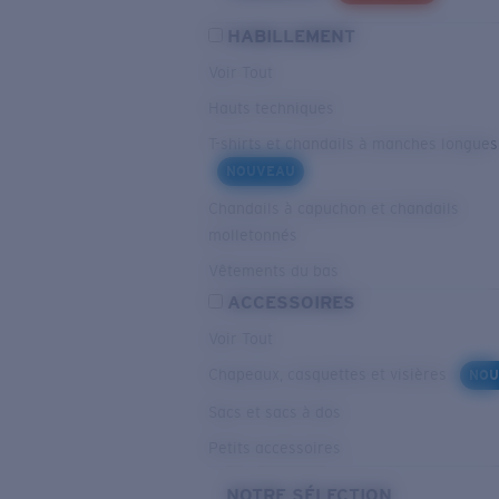
HABILLEMENT
Voir Tout
Hauts techniques
T-shirts et chandails à manches longues
NOUVEAU
Chandails à capuchon et chandails
molletonnés
Vêtements du bas
ACCESSOIRES
Voir Tout
Chapeaux, casquettes et visières
NOU
Sacs et sacs à dos
Petits accessoires
NOTRE SÉLECTION