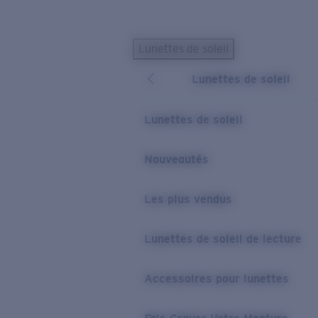
Skip to main content
Lunettes de soleil
LES PLUS RECHERCHÉS
Lunettes de soleil
Lunettes de soleil personnalisées
Nouveau
Meilleures ventes de lunettes de soleil
Lunettes de soleil
Nouveaux modèles solaires
LIENS UTILES
Nouveautés
Verres de rechange
Les plus vendus
Garantie et Réparations
Lunettes correctrices
Lunettes de soleil de lecture
Accessoires pour lunettes