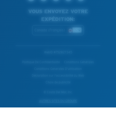
VOUS ENVOYEZ VOTRE
EXPÉDITION:
Canada (Français)
WebID #
752827345
Politique De Confidentialité
Conditions Générales
Conditions Generales D’utilisation
Déclaration sur l'accessibilité du Web
Choix de publicité
© Costa Del Mar, Inc.
AUTRES SITES DU GROUPE