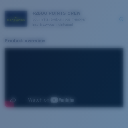
+
2600
POINTS CREW
Vous n'êtes toujours pas membre?
Inscrivez-vous maintenant
Product overview