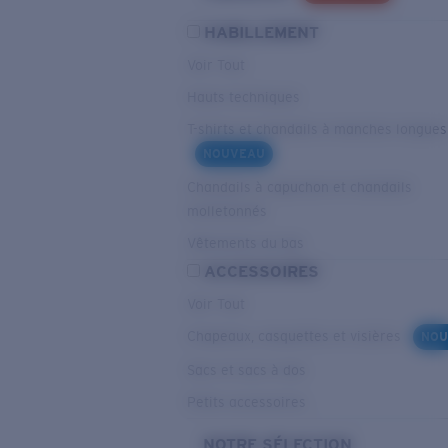
HABILLEMENT
Voir Tout
Hauts techniques
T-shirts et chandails à manches longues
NOUVEAU
Chandails à capuchon et chandails
molletonnés
Vêtements du bas
ACCESSOIRES
Voir Tout
Chapeaux, casquettes et visières
NOU
Sacs et sacs à dos
Petits accessoires
NOTRE SÉLECTION