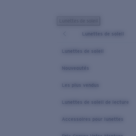
Skip to main content
Lunettes de soleil
LES PLUS RECHERCHÉS
Lunettes de soleil
Lunettes de soleil personnalisées
Nouveau
Meilleures ventes de lunettes de soleil
Lunettes de soleil
Nouveaux modèles solaires
LIENS UTILES
Nouveautés
Verres de rechange
Les plus vendus
Garantie et Réparations
Lunettes correctrices
Lunettes de soleil de lecture
Accessoires pour lunettes