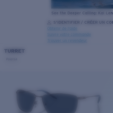
See the Deeper Calling: Kai Le
S’IDENTIFIER / CRÉER UN C
Obtenir de l'aide
Suivre votre commande
Trouver un revendeur
TURRET
OBJECTIF MIS À JOUR
AJOUTÉ AU PANIER!
Polarisé
Prix :
Gratuit
Quantité:
Prix :
Gratuit
Quantité: