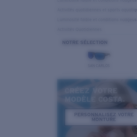
Luminosité faible et conditions nuageu
Activités quotidiennes et sports aquati
Luminosité faible et conditions nuageu
Activités Quotidiennes
NOTRE SÉLECTION
SAN CARLOS
CRÉEZ VOTRE
MODÈLE COSTA.
PERSONNALISEZ VOTRE
MONTURE