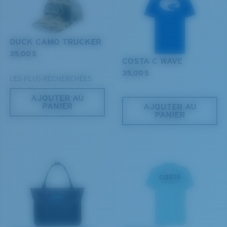
M
L
Chevilles du milieu?
DUCK CAMO TRUCKER
Vous cherchez peut-être une monture de taille
35,00 $
COSTA C WAVE
moyenne
ou
grande
.
35,00 $
LES PLUS RECHERCHÉES
AJOUTER AU
PANIER
AJOUTER AU
PANIER
XL
Les deux dernières chevilles?
Vous cherchez peut-être une monture de
grande
taille.