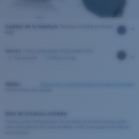
Couleur de la monture
:
Bronze nickelé profond
mat
Verres
:
Polycarbonate Polarisant Gris
Très ensoleillé
Pêche au large
Taille:
L
Consultez le guide des tailles et le guide d'ajustement
C'est la taille la plus vendue
Date de livraison estimée:
Finalisez votre commande pour voir les délais de livraison les plus précis
selon votre adresse. Pour plus de détails, visitez notre page d’informations
sur la livraison.