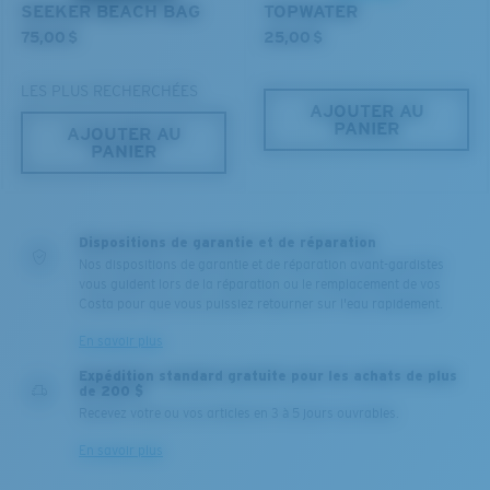
SEEKER BEACH BAG
TOPWATER
75,00 $
25,00 $
LES PLUS RECHERCHÉES
AJOUTER AU
PANIER
AJOUTER AU
PANIER
Dispositions de garantie et de réparation
Nos dispositions de garantie et de réparation avant-gardistes
vous guident lors de la réparation ou le remplacement de vos
Costa pour que vous puissiez retourner sur l'eau rapidement.
En savoir plus
Expédition standard gratuite pour les achats de plus
de 200 $
Recevez votre ou vos articles en 3 à 5 jours ouvrables.
En savoir plus