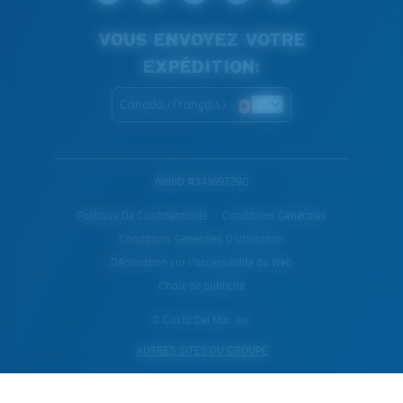
VOUS ENVOYEZ VOTRE
EXPÉDITION:
Canada (Français)
WebID #
341697290
Politique De Confidentialité
Conditions Générales
Conditions Generales D’utilisation
Déclaration sur l'accessibilité du Web
Choix de publicité
© Costa Del Mar, Inc.
AUTRES SITES DU GROUPE