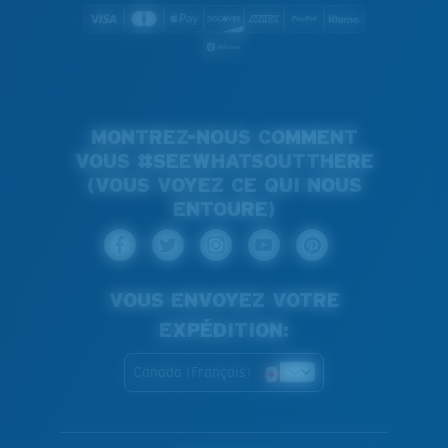
MONTREZ-NOUS COMMENT
VOUS #SEEWHATSOUTTHERE
(VOUS VOYEZ CE QUI NOUS
ENTOURE)
VOUS ENVOYEZ VOTRE
EXPÉDITION:
Canada (Français)