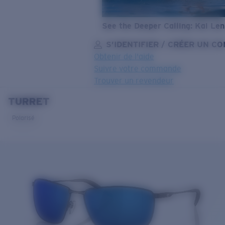
See the Deeper Calling: Kai Le
S’IDENTIFIER / CRÉER UN C
Obtenir de l'aide
Suivre votre commande
Trouver un revendeur
TURRET
OBJECTIF MIS À JOUR
AJOUTÉ AU PANIER!
Polarisé
Prix :
Gratuit
Quantité:
Prix :
Gratuit
Quantité: