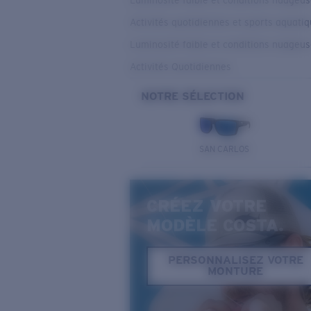
Luminosité faible et conditions nuageu
Activités quotidiennes et sports aquati
Luminosité faible et conditions nuageu
Activités Quotidiennes
NOTRE SÉLECTION
SAN CARLOS
CRÉEZ VOTRE
MODÈLE COSTA.
PERSONNALISEZ VOTRE
MONTURE