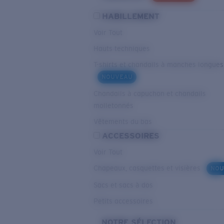
HABILLEMENT
Voir Tout
Hauts techniques
T-shirts et chandails à manches longues
NOUVEAU
Chandails à capuchon et chandails
molletonnés
Vêtements du bas
ACCESSOIRES
Voir Tout
Chapeaux, casquettes et visières
NOU
Sacs et sacs à dos
Petits accessoires
NOTRE SÉLECTION