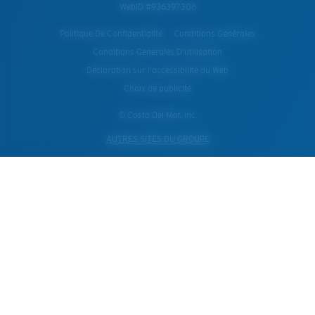
WebID #
936397306
Politique De Confidentialité
Conditions Générales
Conditions Generales D’utilisation
Déclaration sur l'accessibilité du Web
Choix de publicité
© Costa Del Mar, Inc.
AUTRES SITES DU GROUPE