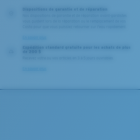
Dispositions de garantie et de réparation
Nos dispositions de garantie et de réparation avant-gardistes
vous guident lors de la réparation ou le remplacement de vos
Costa pour que vous puissiez retourner sur l'eau rapidement.
En savoir plus
Expédition standard gratuite pour les achats de plus
de 200 $
Recevez votre ou vos articles en 3 à 5 jours ouvrables.
En savoir plus