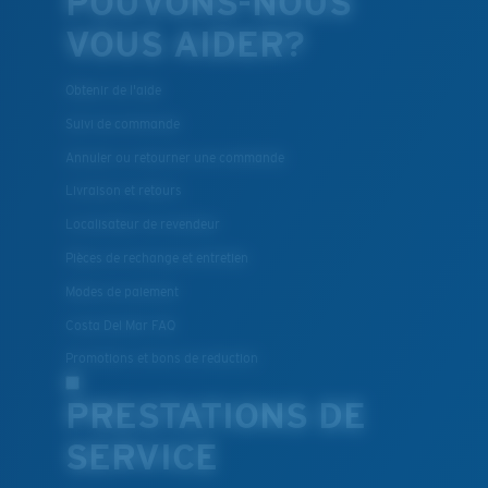
POUVONS-NOUS
VOUS AIDER?
Obtenir de l'aide
Suivi de commande
Annuler ou retourner une commande
Livraison et retours
Localisateur de revendeur
Pièces de rechange et entretien
Modes de paiement
Costa Del Mar FAQ
Promotions et bons de reduction
PRESTATIONS DE
SERVICE