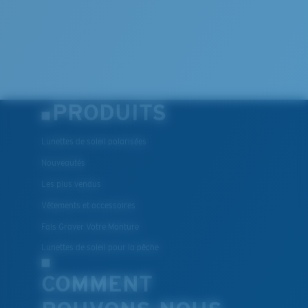
PRODUITS
Lunettes de soleil polarisées
Nouveautés
Les plus vendus
Vêtements et accessoires
Fais Graver Votre Monture
Lunettes de soleil pour la pêche
COMMENT