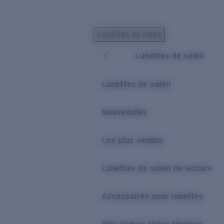
Skip to main content
Lunettes de soleil
LES PLUS RECHERCHÉS
Lunettes de soleil
Lunettes de soleil personnalisées
Nouveau
Meilleures ventes de lunettes de soleil
Lunettes de soleil
Nouveaux modèles solaires
LIENS UTILES
Nouveautés
Verres de rechange
Les plus vendus
Garantie et Réparations
Lunettes correctrices
Lunettes de soleil de lecture
Accessoires pour lunettes