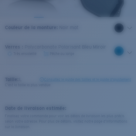
Couleur de la monture
:
Noir mat
Verres
:
Polycarbonate Polarisant Bleu Miroir
Très ensoleillé
Pêche au large
Taille:
L
Consultez le guide des tailles et le guide d'ajustement
C'est la taille la plus vendue
Date de livraison estimée:
Finalisez votre commande pour voir les délais de livraison les plus précis
selon votre adresse. Pour plus de détails, visitez notre page d’informations
sur la livraison.