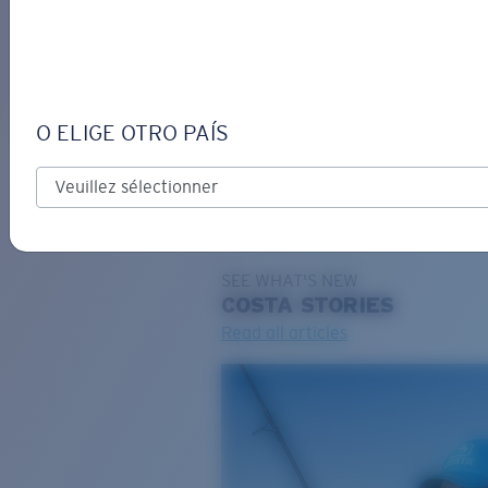
DE
O ELIGE OTRO PAÍS
GRAVURE
Costa Stories
SEE WHAT'S NEW
COSTA
STORIES
Read all articles