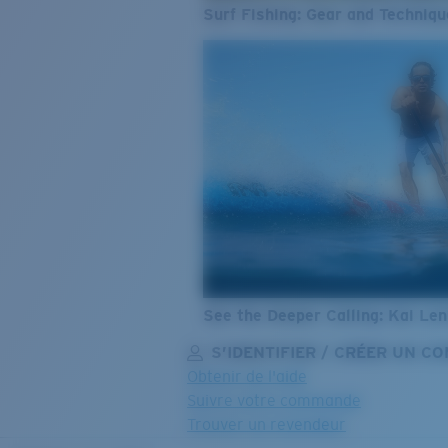
Surf Fishing: Gear and Techniqu
See the Deeper Calling: Kai Le
S’IDENTIFIER / CRÉER UN C
Obtenir de l'aide
Suivre votre commande
Trouver un revendeur