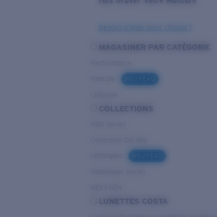
Fais Graver Votre Monture
Besoin d’aide pour choisir?
MAGASINER PAR CATÉGORIE
Performance
Hybride
NOUVEAU
Lifestyle
COLLECTIONS
PRO Series
Collection Del Mar
Untangled
NOUVEAU
Pathfinder Series
NEXT-GEN
LUNETTES COSTA