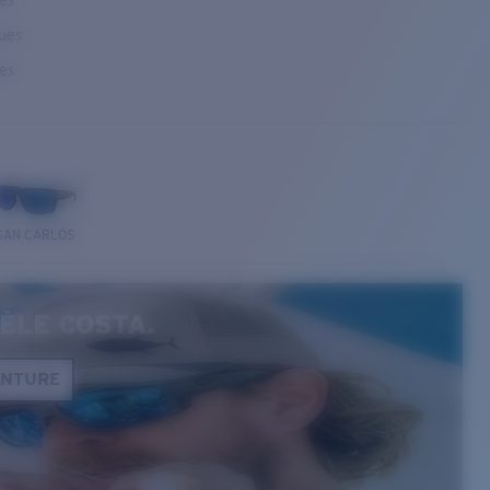
ses
ques
ses
SAN CARLOS
ÈLE COSTA.
ONTURE