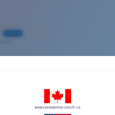
s
NOUVEAU
etonnés
VEAU
www.costadelmar.com/fr-ca