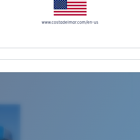
www.costadelmar.com/en-us
L MAR WOVEN
Costa Stories