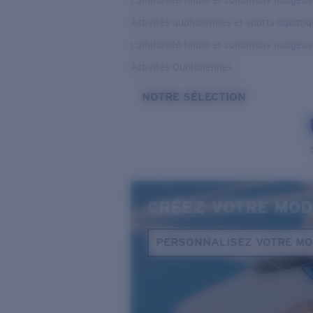
Luminosité faible et conditions nuageu
Activités quotidiennes et sports aquati
Luminosité faible et conditions nuageu
Activités Quotidiennes
NOTRE SÉLECTION
CRÉEZ VOTRE MOD
PERSONNALISEZ VOTRE M