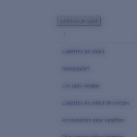
Skip to main content
Lunettes de soleil
LES PLUS RECHERCHÉS
Lunettes de soleil personnalisées
Nouveau
Meilleures ventes de lunettes de soleil
Lunettes de soleil
Nouveaux modèles solaires
LIENS UTILES
Nouveautés
Verres de rechange
Les plus vendus
Garantie et Réparations
Lunettes correctrices
Lunettes de soleil de lecture
Accessoires pour lunettes