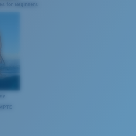
es for Beginners
nny
OMPTE