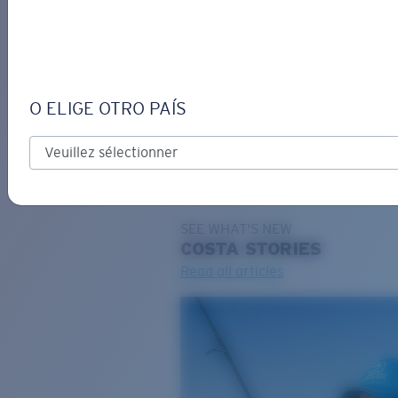
DE
O ELIGE OTRO PAÍS
GRAVURE
Costa Stories
SEE WHAT'S NEW
COSTA
STORIES
Read all articles