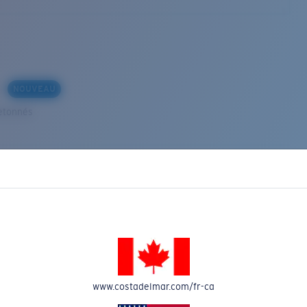
s
NOUVEAU
etonnés
VEAU
www.costadelmar.com/fr-ca