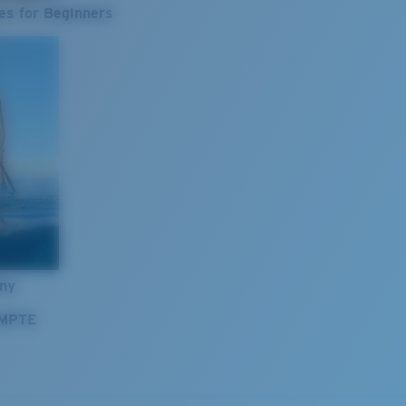
es for Beginners
nny
OMPTE