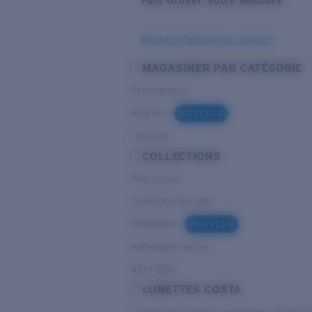
Fais Graver Votre Monture
Besoin d’aide pour choisir?
MAGASINER PAR CATÉGORIE
Performance
Hybride
NOUVEAU
Lifestyle
COLLECTIONS
PRO Series
Collection Del Mar
Untangled
NOUVEAU
Pathfinder Series
NEXT-GEN
LUNETTES COSTA