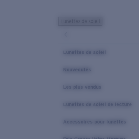
Skip to main content
Lunettes de soleil
LES PLUS RECHERCHÉS
Lunettes de soleil personnalisées
Nouveau
Meilleures ventes de lunettes de soleil
Lunettes de soleil
Nouveaux modèles solaires
LIENS UTILES
Nouveautés
Verres de rechange
Les plus vendus
Garantie et Réparations
Lunettes correctrices
Lunettes de soleil de lecture
Accessoires pour lunettes