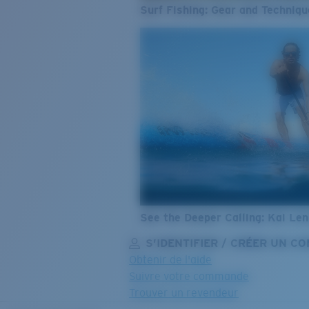
Surf Fishing: Gear and Techniqu
See the Deeper Calling: Kai Le
S’IDENTIFIER / CRÉER UN C
Obtenir de l'aide
Suivre votre commande
Trouver un revendeur