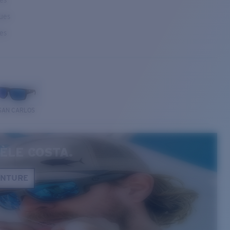
ses
ques
ses
SAN CARLOS
ÈLE COSTA.
ONTURE