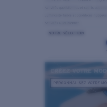
Luminosité faible et conditions nuageu
Activités quotidiennes et sports aquati
Luminosité faible et conditions nuageu
Activités Quotidiennes
NOTRE SÉLECTION
CRÉEZ VOTRE MOD
PERSONNALISEZ VOTRE M