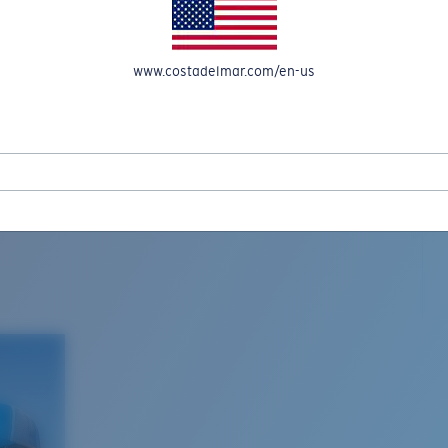
www.costadelmar.com/en-us
L MAR WOVEN
Costa Stories