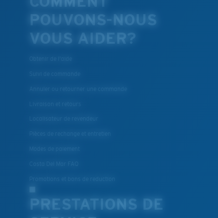
COMMENT
POUVONS-NOUS
VOUS AIDER?
Obtenir de l'aide
Suivi de commande
Annuler ou retourner une commande
Livraison et retours
Localisateur de revendeur
Pièces de rechange et entretien
Modes de paiement
Costa Del Mar FAQ
Promotions et bons de reduction
PRESTATIONS DE