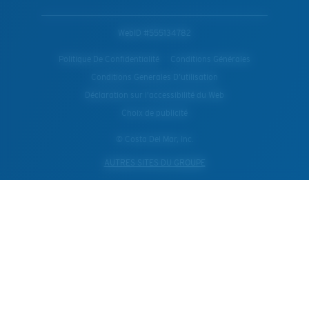
WebID #
555134782
Politique De Confidentialité
Conditions Générales
Conditions Generales D’utilisation
Déclaration sur l'accessibilité du Web
Choix de publicité
© Costa Del Mar, Inc.
AUTRES SITES DU GROUPE