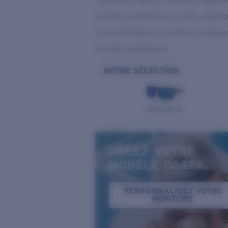
Luminosité faible et conditions nuageu
Activités quotidiennes et sports aquati
Luminosité faible et conditions nuageu
Activités Quotidiennes
NOTRE SÉLECTION
SAN CARLOS
CRÉEZ VOTRE
MODÈLE COSTA.
PERSONNALISEZ VOTRE
MONTURE