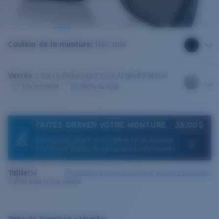
Couleur de la monture
:
Noir mat
Verres
:
Verre Polarisant Gris Argenté Miroir
Très ensoleillé
Pêche au large
FAITES GRAVER VOTRE MONTURE
35,00 $
Faites graver jusqu'à six caractères sur les branches
pour donner une touche personnelle à votre monture.
Taille:
M
Consultez le guide des tailles et le guide d'ajustement
C'est la taille la plus vendue