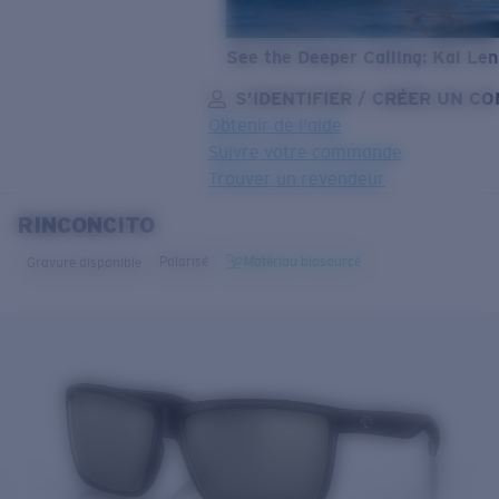
See the Deeper Calling: Kai Le
S’IDENTIFIER / CRÉER UN C
Obtenir de l'aide
Suivre votre commande
Trouver un revendeur
RINCONCITO
OBJECTIF MIS À JOUR
AJOUTÉ AU PANIER!
Polarisé
Matériau biosourcé
Gravure disponible
Prix :
Gratuit
Quantité:
Prix :
Gratuit
Quantité: