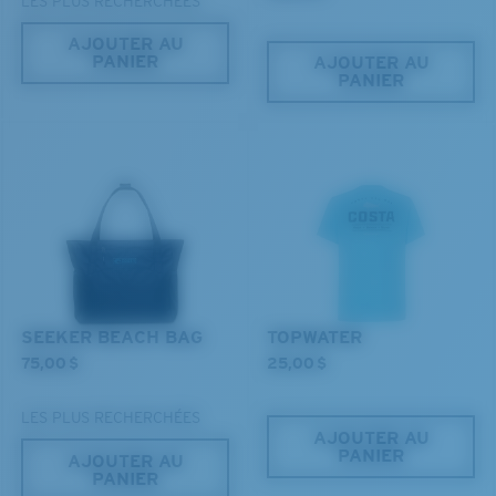
LES PLUS RECHERCHÉES
AJOUTER AU
PANIER
AJOUTER AU
PANIER
XL
Les deux dernières chevilles?
Vous cherchez peut-être une monture de
grande
taille.
SEEKER BEACH BAG
TOPWATER
75,00 $
25,00 $
LES PLUS RECHERCHÉES
AJOUTER AU
PANIER
AJOUTER AU
PANIER