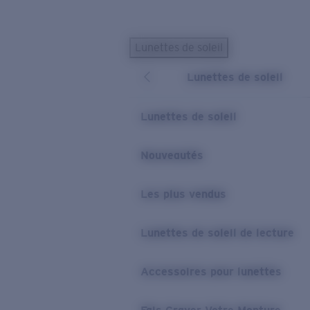
Skip to main content
Lunettes de soleil
LES PLUS RECHERCHÉS
Lunettes de soleil
Lunettes de soleil personnalisées
Nouveau
Meilleures ventes de lunettes de soleil
Lunettes de soleil
Nouveaux modèles solaires
LIENS UTILES
Nouveautés
Verres de rechange
Les plus vendus
Garantie et Réparations
Lunettes correctrices
Lunettes de soleil de lecture
Accessoires pour lunettes