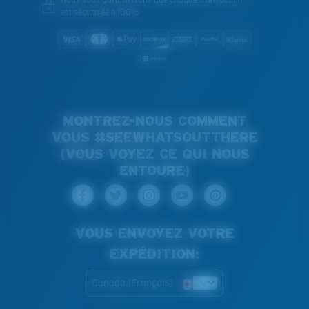
est sécurisée à 100%
MONTREZ-NOUS COMMENT
VOUS #SEEWHATSOUTTHERE
(VOUS VOYEZ CE QUI NOUS
ENTOURE)
VOUS ENVOYEZ VOTRE
EXPÉDITION:
Canada (Français)