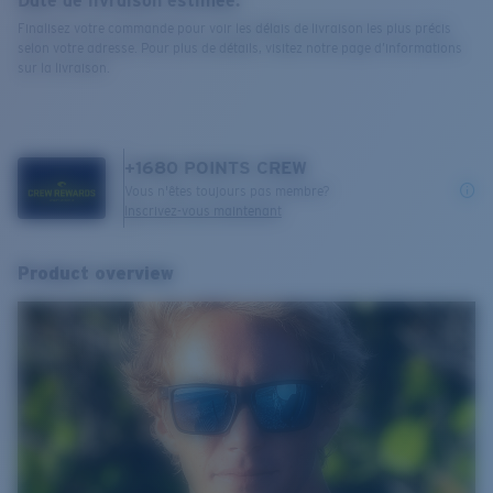
Date de livraison estimée:
Finalisez votre commande pour voir les délais de livraison les plus précis
selon votre adresse. Pour plus de détails, visitez notre page d’informations
sur la livraison.
+
1680
POINTS CREW
Vous n'êtes toujours pas membre?
Inscrivez-vous maintenant
Product overview