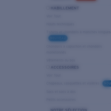
HABILLEMENT
Voir Tout
Hauts techniques
T-shirts et chandails à manches longues
NOUVEAU
Chandails à capuchon et chandails
molletonnés
Vêtements du bas
ACCESSOIRES
Voir Tout
Chapeaux, casquettes et visières
NOU
Sacs et sacs à dos
Petits accessoires
NOTRE SÉLECTION