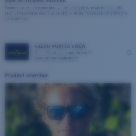
Date de livraison estimée:
Finalisez votre commande pour voir les délais de livraison les plus précis
selon votre adresse. Pour plus de détails, visitez notre page d’informations
sur la livraison.
+
3500
POINTS CREW
Vous n'êtes toujours pas membre?
Inscrivez-vous maintenant
Product overview