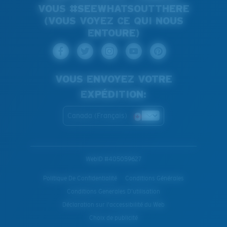
VOUS #SEEWHATSOUTTHERE
(VOUS VOYEZ CE QUI NOUS
ENTOURE)
VOUS ENVOYEZ VOTRE
EXPÉDITION:
Canada (Français)
WebID #
405059627
Politique De Confidentialité
Conditions Générales
Conditions Generales D’utilisation
Déclaration sur l'accessibilité du Web
Choix de publicité