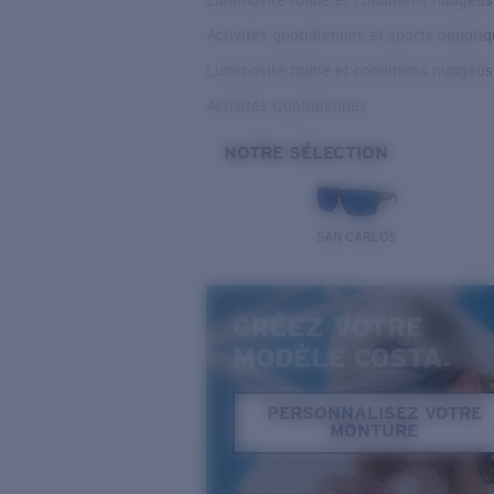
Luminosité faible et conditions nuageu
Activités quotidiennes et sports aquati
Luminosité faible et conditions nuageu
Activités Quotidiennes
NOTRE SÉLECTION
SAN CARLOS
CRÉEZ VOTRE
MODÈLE COSTA.
PERSONNALISEZ VOTRE
MONTURE