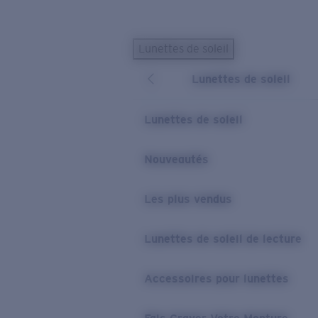
Skip to main content
Lunettes de soleil
LES PLUS RECHERCHÉS
Lunettes de soleil
Lunettes de soleil personnalisées
Nouveau
Meilleures ventes de lunettes de soleil
Lunettes de soleil
Nouveaux modèles solaires
LIENS UTILES
Nouveautés
Verres de rechange
Les plus vendus
Garantie et Réparations
Lunettes correctrices
Lunettes de soleil de lecture
Accessoires pour lunettes