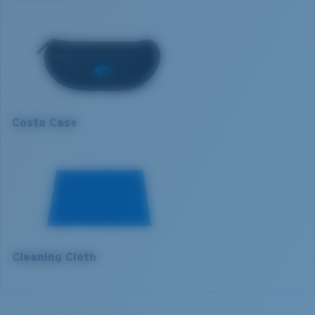
Soleil intense
M
Courbure de base:
Base 6
Catégorie de verres:
3P
1. Largeur monture:
130 mm
2. Largeur pont:
12 mm
3. Largeur verres:
60 mm
Costa Case
4. Hauteur verres:
42.3 mm
5. Longueur branches:
140 mm
Cleaning Cloth
VERRES COSTA 580®
Mis au point par nos experts du spectre lumineux, les
verres Costa 580 permettent d’améliorer les couleurs