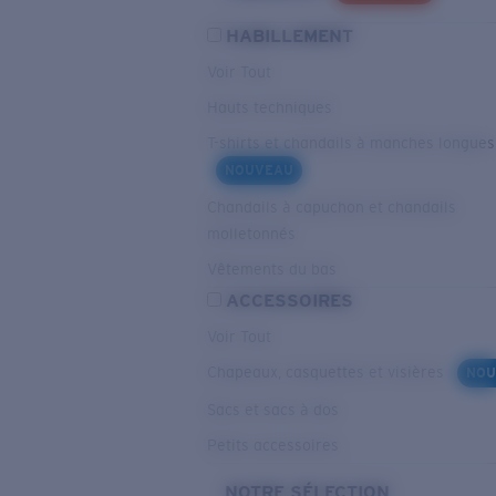
HABILLEMENT
Voir Tout
Hauts techniques
T-shirts et chandails à manches longues
NOUVEAU
Chandails à capuchon et chandails
molletonnés
Vêtements du bas
ACCESSOIRES
Voir Tout
Chapeaux, casquettes et visières
NOU
Sacs et sacs à dos
Petits accessoires
NOTRE SÉLECTION