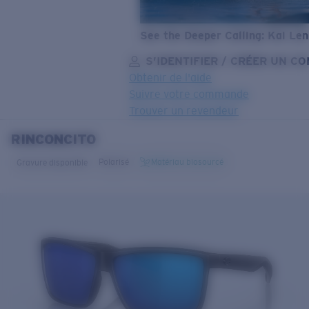
See the Deeper Calling: Kai Le
S’IDENTIFIER / CRÉER UN C
Obtenir de l'aide
Suivre votre commande
Trouver un revendeur
RINCONCITO
OBJECTIF MIS À JOUR
AJOUTÉ AU PANIER!
Polarisé
Matériau biosourcé
Gravure disponible
Prix :
Gratuit
Quantité:
Prix :
Gratuit
Quantité: