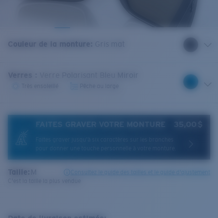
Couleur de la monture
:
Gris mat
Verres
:
Verre Polarisant Bleu Miroir
Très ensoleillé
Pêche au large
FAITES GRAVER VOTRE MONTURE
35,00 $
Faites graver jusqu'à six caractères sur les branches
pour donner une touche personnelle à votre monture.
Taille:
M
Consultez le guide des tailles et le guide d'ajustement
C'est la taille la plus vendue