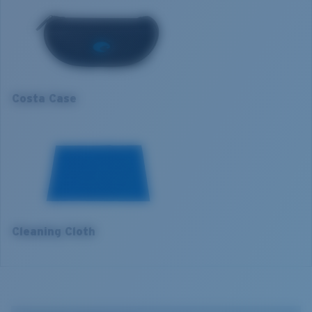
Matière des verres:
Verres Lightwave
1. Largeur monture:
138 mm
Taille de la monture:
Normal
Taille:
XL
2. Largeur pont:
15 mm
Nosepad adjustable:
Oui
Courbure de base:
Base 8 Decentered
3. Largeur verres:
62.9 mm
Catégorie de verres:
3P
Costa Case
4. Hauteur verres:
44.9 mm
5. Longueur branches:
120 mm
Cleaning Cloth
VERRES COSTA 580®
Mis au point par nos experts du spectre lumineux, les
verres Costa 580 permettent d’améliorer les couleurs
contrairement aux verres de lunettes de soleil