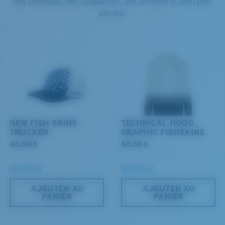
des chemises, des casquettes, des cordons et bien plus
encore.
NEW FISH SKINS
TECHNICAL HOOD
TRUCKER
GRAPHIC FISHSKINS
40,00 $
60,00 $
NOUVEAU
NOUVEAU
AJOUTER AU
AJOUTER AU
PANIER
PANIER