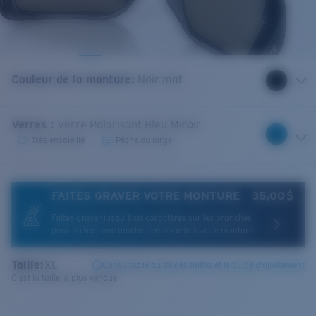
Couleur de la monture
:
Noir mat
Verres
:
Verre Polarisant Bleu Miroir
Très ensoleillé
Pêche au large
FAITES GRAVER VOTRE MONTURE
35,00 $
Faites graver jusqu'à six caractères sur les branches
pour donner une touche personnelle à votre monture.
Taille:
XL
Consultez le guide des tailles et le guide d'ajustement
C'est la taille la plus vendue