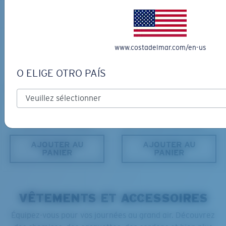
www.costadelmar.com/en-us
O ELIGE OTRO PAÍS
PRO SERIES
MATÉRIAU BIOSOURCÉ
BLACKFIN PRO
BRINE
366,00 $
336,00 $
GRAVURE DISPONIBLE
LES PLUS RECHERCHÉES
AJOUTER AU
AJOUTER AU
PANIER
PANIER
VÊTEMENTS ET ACCESSOIRES
Équipez-vous pour vos journées au grand air. Découvrez