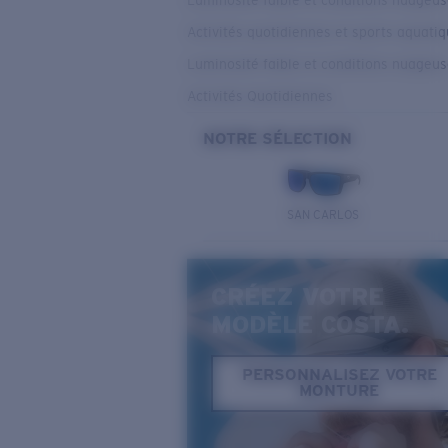
Luminosité faible et conditions nuageu
Activités quotidiennes et sports aquati
Luminosité faible et conditions nuageu
Activités Quotidiennes
NOTRE SÉLECTION
SAN CARLOS
CRÉEZ VOTRE
MODÈLE COSTA.
PERSONNALISEZ VOTRE
MONTURE