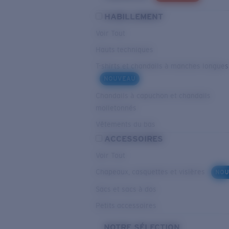
HABILLEMENT
Voir Tout
Hauts techniques
T-shirts et chandails à manches longues
NOUVEAU
Chandails à capuchon et chandails
molletonnés
Vêtements du bas
ACCESSOIRES
Voir Tout
Chapeaux, casquettes et visières
NOU
Sacs et sacs à dos
Petits accessoires
NOTRE SÉLECTION