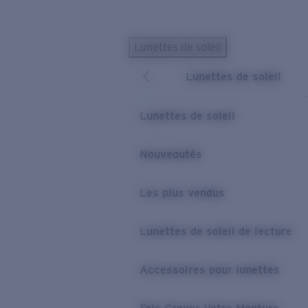
Skip to main content
Lunettes de soleil
LES PLUS RECHERCHÉS
Lunettes de soleil
Lunettes de soleil personnalisées
Nouveau
Meilleures ventes de lunettes de soleil
Lunettes de soleil
Nouveaux modèles solaires
LIENS UTILES
Nouveautés
Verres de rechange
Les plus vendus
Garantie et Réparations
Lunettes correctrices
Lunettes de soleil de lecture
Accessoires pour lunettes