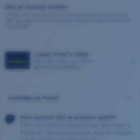
Date de livraison estimée:
Finalisez votre commande pour voir les délais de livraison les plus précis
selon votre adresse. Pour plus de détails, visitez notre page d’informations
sur la livraison.
+
3660
POINTS CREW
Vous n'êtes toujours pas membre?
Inscrivez-vous maintenant
Avantages du Produit
Verre polarisé 580 de première qualité*
Filtrer les reflets est essentiel pour quiconque se
trouve sur l'eau ou au grand air. Nous ne vendons