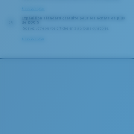
En savoir plus
Expédition standard gratuite pour les achats de plus
de 200 $
Recevez votre ou vos articles en 3 à 5 jours ouvrables.
En savoir plus