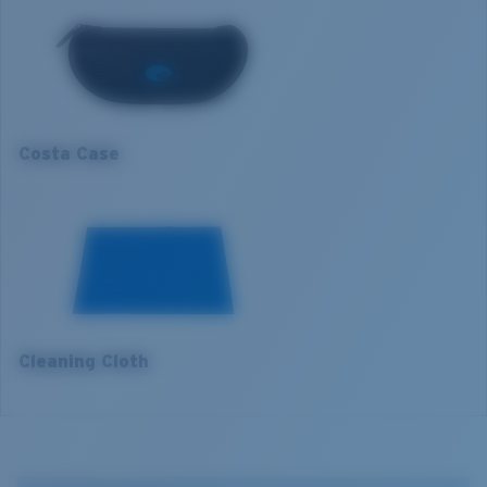
Matière des verres:
Verres Lightwave
1. Largeur monture:
138 mm
Taille de la monture:
Normal
Taille:
XL
2. Largeur pont:
15 mm
Nosepad adjustable:
Oui
Courbure de base:
Base 8 Decentered
3. Largeur verres:
62.9 mm
Catégorie de verres:
3P
Costa Case
4. Hauteur verres:
44.9 mm
5. Longueur branches:
120 mm
VERRES COSTA 580®
Cleaning Cloth
Mis au point par nos experts du spectre lumineux, les
verres Costa 580 permettent d’améliorer les couleurs
contrairement aux verres de lunettes de soleil
classiques qui peuvent se révéler insuffisants.