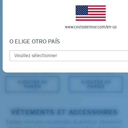
www.costadelmar.com/en-us
O ELIGE OTRO PAÍS
PRO SERIES
MATÉRIAU BIOSOURCÉ
BLACKFIN PRO
BRINE
366,00 $
336,00 $
GRAVURE DISPONIBLE
LES PLUS RECHERCHÉES
AJOUTER AU
AJOUTER AU
PANIER
PANIER
VÊTEMENTS ET ACCESSOIRES
Équipez-vous pour vos journées au grand air. Découvrez