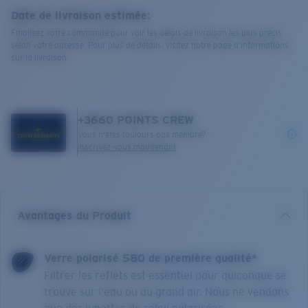
Date de livraison estimée:
Finalisez votre commande pour voir les délais de livraison les plus précis
selon votre adresse. Pour plus de détails, visitez notre page d’informations
sur la livraison.
+
3660
POINTS CREW
Vous n'êtes toujours pas membre?
Inscrivez-vous maintenant
Avantages du Produit
Verre polarisé 580 de première qualité*
Filtrer les reflets est essentiel pour quiconque se
trouve sur l'eau ou au grand air. Nous ne vendons