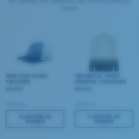
des chemises, des casquettes, des cordons et bien plus
encore.
NEW FISH SKINS
TECHNICAL HOOD
TRUCKER
GRAPHIC FISHSKINS
40,00 $
60,00 $
NOUVEAU
NOUVEAU
AJOUTER AU
AJOUTER AU
PANIER
PANIER