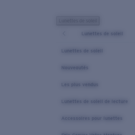
Skip to main content
Lunettes de soleil
LES PLUS RECHERCHÉS
Lunettes de soleil
Lunettes de soleil personnalisées
Nouveau
Meilleures ventes de lunettes de soleil
Lunettes de soleil
Nouveaux modèles solaires
LIENS UTILES
Nouveautés
Verres de rechange
Les plus vendus
Garantie et Réparations
Lunettes correctrices
Lunettes de soleil de lecture
Accessoires pour lunettes