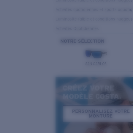
Luminosité faible et conditions nuageu
Activités quotidiennes et sports aquati
Luminosité faible et conditions nuageu
Activités Quotidiennes
NOTRE SÉLECTION
SAN CARLOS
CRÉEZ VOTRE
MODÈLE COSTA.
PERSONNALISEZ VOTRE
MONTURE