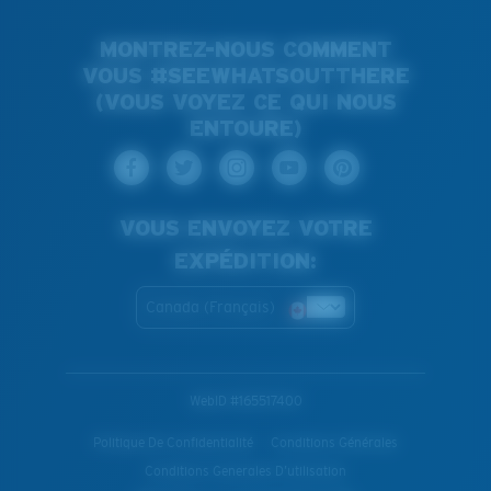
MONTREZ-NOUS COMMENT
VOUS #SEEWHATSOUTTHERE
(VOUS VOYEZ CE QUI NOUS
ENTOURE)
VOUS ENVOYEZ VOTRE
EXPÉDITION:
Canada (Français)
WebID #
165517400
Politique De Confidentialité
Conditions Générales
Conditions Generales D’utilisation