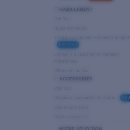
HABILLEMENT
Voir Tout
Hauts techniques
T-shirts et chandails à manches longues
NOUVEAU
Chandails à capuchon et chandails
molletonnés
Vêtements du bas
ACCESSOIRES
Voir Tout
Chapeaux, casquettes et visières
NOU
Sacs et sacs à dos
Petits accessoires
NOTRE SÉLECTION