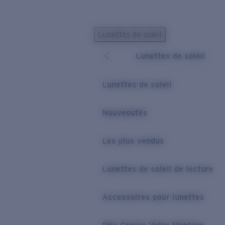
Skip to main content
Lunettes de soleil
LES PLUS RECHERCHÉS
Lunettes de soleil
Lunettes de soleil personnalisées
Nouveau
Meilleures ventes de lunettes de soleil
Lunettes de soleil
Nouveaux modèles solaires
LIENS UTILES
Nouveautés
Verres de rechange
Les plus vendus
Garantie et Réparations
Lunettes correctrices
Lunettes de soleil de lecture
Accessoires pour lunettes