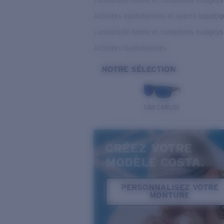
Luminosité faible et conditions nuageu
Activités quotidiennes et sports aquati
Luminosité faible et conditions nuageu
Activités Quotidiennes
NOTRE SÉLECTION
SAN CARLOS
CRÉEZ VOTRE
MODÈLE COSTA.
PERSONNALISEZ VOTRE
MONTURE