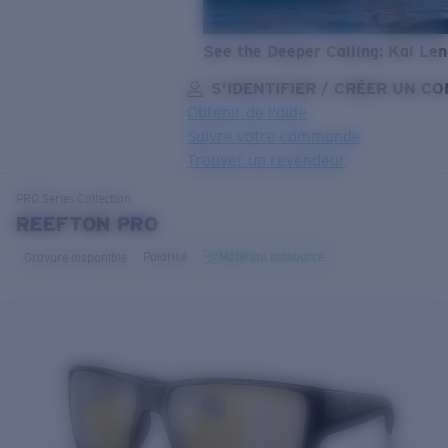
See the Deeper Calling: Kai Le
S’IDENTIFIER / CRÉER UN C
Obtenir de l'aide
Suivre votre commande
Trouver un revendeur
OBJECTIF MIS À JOUR
AJOUTÉ AU PANIER!
PRO Series
Collection
REEFTON PRO
Polarisé
Matériau biosourcé
Gravure disponible
Prix :
Gratuit
Quantité:
Prix :
Gratuit
Quantité: