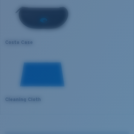
Matière des verres:
Verres Lightwave
1. Largeur monture:
138 mm
Taille de la monture:
Normal
Taille:
XL
2. Largeur pont:
15 mm
Nosepad adjustable:
Oui
Courbure de base:
Base 8 Decentered
3. Largeur verres:
62.9 mm
Catégorie de verres:
2P
Costa Case
4. Hauteur verres:
44.9 mm
5. Longueur branches:
120 mm
Cleaning Cloth
VERRES COSTA 580®
Mis au point par nos experts du spectre lumineux, les
verres Costa 580 permettent d’améliorer les couleurs
contrairement aux verres de lunettes de soleil