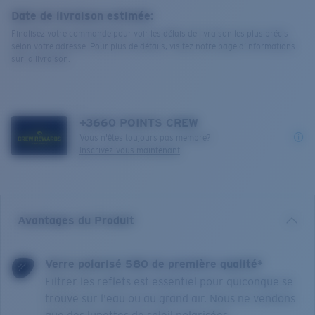
Date de livraison estimée:
Finalisez votre commande pour voir les délais de livraison les plus précis
selon votre adresse. Pour plus de détails, visitez notre page d’informations
sur la livraison.
+
3660
POINTS CREW
Vous n'êtes toujours pas membre?
Inscrivez-vous maintenant
Avantages du Produit
Verre polarisé 580 de première qualité*
Filtrer les reflets est essentiel pour quiconque se
trouve sur l'eau ou au grand air. Nous ne vendons