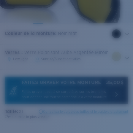
Couleur de la monture
:
Noir mat
Verres
:
Verre Polarisant Aube Argentée Miroir
Low light
Sunrise/Sunset activities
FAITES GRAVER VOTRE MONTURE
35,00 $
Faites graver jusqu'à six caractères sur les branches
pour donner une touche personnelle à votre monture.
Taille:
XL
Consultez le guide des tailles et le guide d'ajustement
C'est la taille la plus vendue