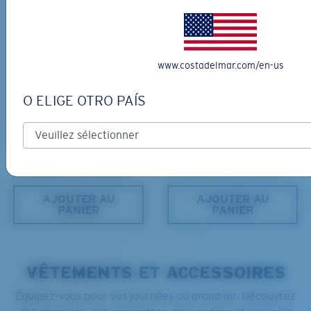
www.costadelmar.com/en-us
O ELIGE OTRO PAÍS
PRO SERIES
MATÉRIAU BIOSOURCÉ
BLACKFIN PRO
BRINE
366,00 $
336,00 $
GRAVURE DISPONIBLE
LES PLUS RECHERCHÉES
AJOUTER AU
AJOUTER AU
PANIER
PANIER
VÊTEMENTS ET ACCESSOIRES
Équipez-vous pour vos journées au grand air. Découvrez