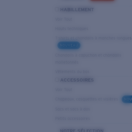
HABILLEMENT
Voir Tout
Hauts techniques
T-shirts et chandails à manches longues
NOUVEAU
Chandails à capuchon et chandails
molletonnés
Vêtements du bas
ACCESSOIRES
Voir Tout
Chapeaux, casquettes et visières
NOU
Sacs et sacs à dos
Petits accessoires
NOTRE SÉLECTION