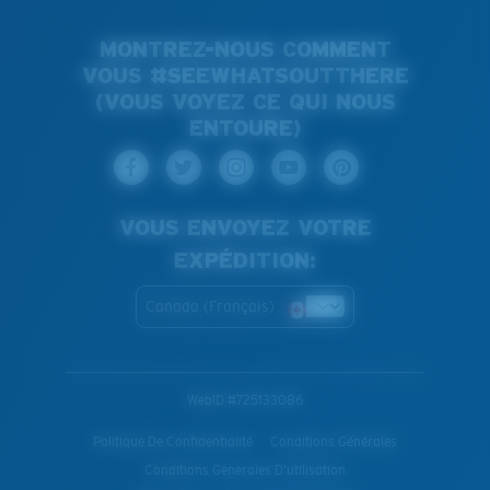
MONTREZ-NOUS COMMENT
VOUS #SEEWHATSOUTTHERE
(VOUS VOYEZ CE QUI NOUS
ENTOURE)
VOUS ENVOYEZ VOTRE
EXPÉDITION:
Canada (Français)
WebID #
725133086
Politique De Confidentialité
Conditions Générales
Conditions Generales D’utilisation