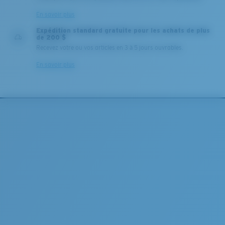
En savoir plus
Expédition standard gratuite pour les achats de plus
de 200 $
Recevez votre ou vos articles en 3 à 5 jours ouvrables.
En savoir plus