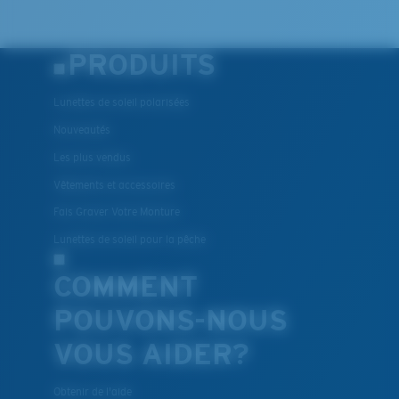
PRODUITS
Lunettes de soleil polarisées
Nouveautés
Les plus vendus
Vêtements et accessoires
Fais Graver Votre Monture
Lunettes de soleil pour la pêche
COMMENT
POUVONS-NOUS
VOUS AIDER?
Obtenir de l'aide