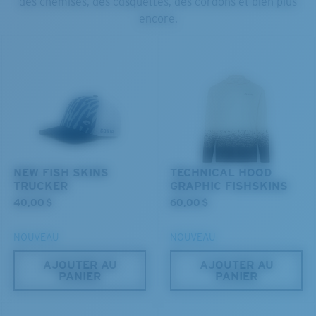
des chemises, des casquettes, des cordons et bien plus
encore.
NEW FISH SKINS
TECHNICAL HOOD
TRUCKER
GRAPHIC FISHSKINS
40,00 $
60,00 $
NOUVEAU
NOUVEAU
AJOUTER AU
AJOUTER AU
PANIER
PANIER