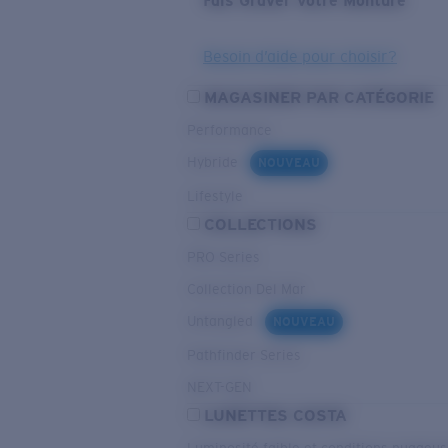
Fais Graver Votre Monture
Besoin d’aide pour choisir?
MAGASINER PAR CATÉGORIE
Performance
Hybride
NOUVEAU
Lifestyle
COLLECTIONS
PRO Series
Collection Del Mar
Untangled
NOUVEAU
Pathfinder Series
NEXT-GEN
LUNETTES COSTA