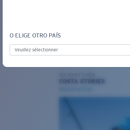
DE
O ELIGE OTRO PAÍS
GRAVURE
Costa Stories
SEE WHAT'S NEW
COSTA
STORIES
Read all articles