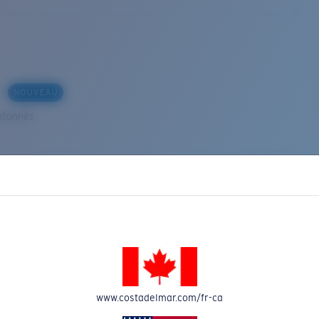
s
NOUVEAU
etonnés
VEAU
www.costadelmar.com/fr-ca