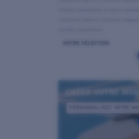
Luminosité faible et conditions nuageu
Activités quotidiennes et sports aquati
Luminosité faible et conditions nuageu
Activités Quotidiennes
NOTRE SÉLECTION
CRÉEZ VOTRE MOD
PERSONNALISEZ VOTRE M