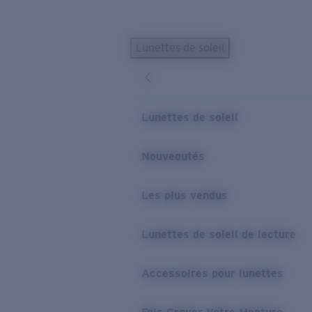
Skip to main content
Lunettes de soleil
LES PLUS RECHERCHÉS
Lunettes de soleil personnalisées
Nouveau
Meilleures ventes de lunettes de soleil
Lunettes de soleil
Nouveaux modèles solaires
LIENS UTILES
Nouveautés
Verres de rechange
Les plus vendus
Garantie et Réparations
Lunettes correctrices
Lunettes de soleil de lecture
Accessoires pour lunettes