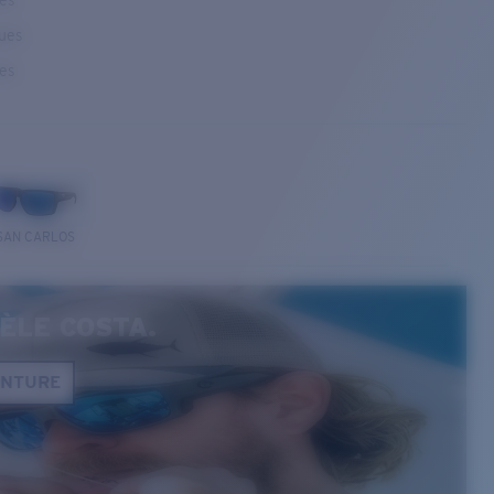
ses
ques
ses
SAN CARLOS
ÈLE COSTA.
ONTURE