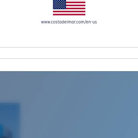
www.costadelmar.com/en-us
L MAR WOVEN
Costa Stories