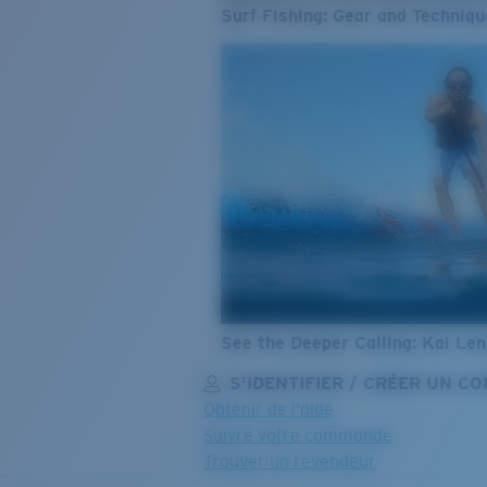
Surf Fishing: Gear and Techniqu
See the Deeper Calling: Kai Le
S’IDENTIFIER / CRÉER UN C
Obtenir de l'aide
Suivre votre commande
Trouver un revendeur