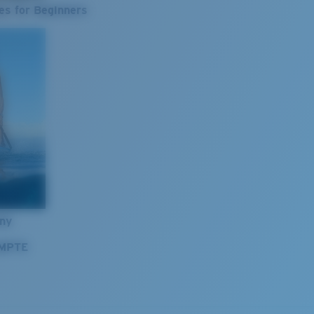
es for Beginners
nny
OMPTE