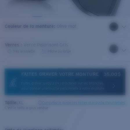
Couleur de la monture
:
Olive mat
Verres
:
Verre Polarisant Gris
Très ensoleillé
Pêche au large
FAITES GRAVER VOTRE MONTURE
35,00 $
Faites graver jusqu'à six caractères sur les branches
pour donner une touche personnelle à votre monture.
Taille:
XL
Consultez le guide des tailles et le guide d'ajustement
C'est la taille la plus vendue