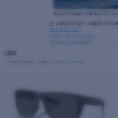
See the Deeper Calling: Kai Le
S’IDENTIFIER / CRÉER UN C
Obtenir de l'aide
Suivre votre commande
Trouver un revendeur
LIDO
OBJECTIF MIS À JOUR
AJOUTÉ AU PANIER!
Polarisé
Matériau biosourcé
Gravure disponible
Prix :
Gratuit
Quantité:
Prix :
Gratuit
Quantité: