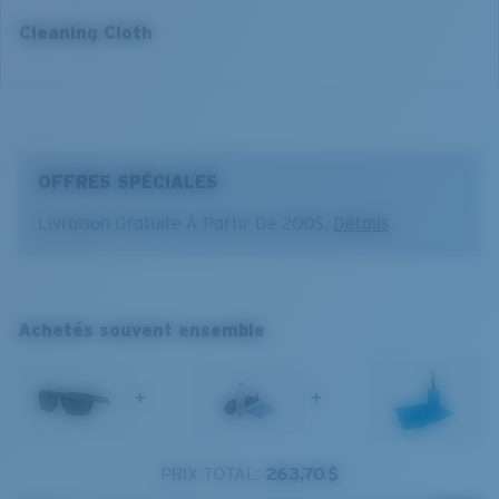
Cleaning Cloth
®
LIAISON COVALENTE C-WALL
COUCHE DE VERRE
OFFRES SPÉCIALES
MIROIR ENCAPSULÉ
POLARIZED FILM
Livraison Gratuite À Partir De 200$.
Détails
FILM POLARISANT
®
LIAISON COVALENTE C-WALL
Achetés souvent ensemble
Large
Ajustement Large
+
+
Un grand verre frontal conçu pour s'adapter aux
personnes ayant une tête large.
PRIX TOTAL:
263,70 $