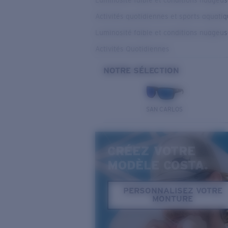
Luminosité faible et conditions nuageu
Activités quotidiennes et sports aquati
Luminosité faible et conditions nuageu
Activités Quotidiennes
NOTRE SÉLECTION
SAN CARLOS
CRÉEZ VOTRE
MODÈLE COSTA.
PERSONNALISEZ VOTRE
MONTURE