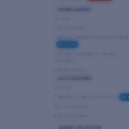
HABILLEMENT
Voir Tout
Hauts techniques
T-shirts et chandails à manches longues
NOUVEAU
Chandails à capuchon et chandails
molletonnés
Vêtements du bas
ACCESSOIRES
Voir Tout
Chapeaux, casquettes et visières
NOU
Sacs et sacs à dos
Petits accessoires
NOTRE SÉLECTION