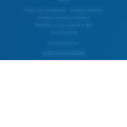
Politique De Confidentialité
Conditions Générales
Conditions Generales D’utilisation
Déclaration sur l'accessibilité du Web
Choix de publicité
© Costa Del Mar, Inc.
AUTRES SITES DU GROUPE