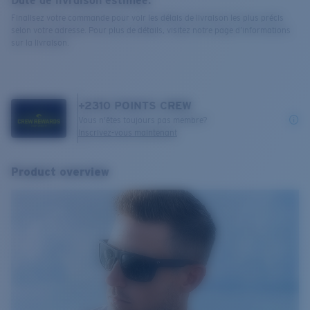
Date de livraison estimée:
Finalisez votre commande pour voir les délais de livraison les plus précis
selon votre adresse. Pour plus de détails, visitez notre page d’informations
sur la livraison.
+
2310
POINTS CREW
Vous n'êtes toujours pas membre?
Inscrivez-vous maintenant
Product overview