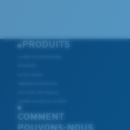
PRODUITS
Lunettes de soleil polarisées
Nouveautés
Les plus vendus
Vêtements et accessoires
Fais Graver Votre Monture
Lunettes de soleil pour la pêche
COMMENT
POUVONS-NOUS