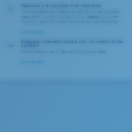
Dispositions de garantie et de réparation
Nos dispositions de garantie et de réparation avant-gardistes
vous guident lors de la réparation ou le remplacement de vos
Costa pour que vous puissiez retourner sur l'eau rapidement.
En savoir plus
Expédition standard gratuite pour les achats de plus
de 200 $
Recevez votre ou vos articles en 3 à 5 jours ouvrables.
En savoir plus