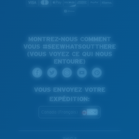
MONTREZ-NOUS COMMENT
VOUS #SEEWHATSOUTTHERE
(VOUS VOYEZ CE QUI NOUS
ENTOURE)
VOUS ENVOYEZ VOTRE
EXPÉDITION:
Canada (Français)
WebID #