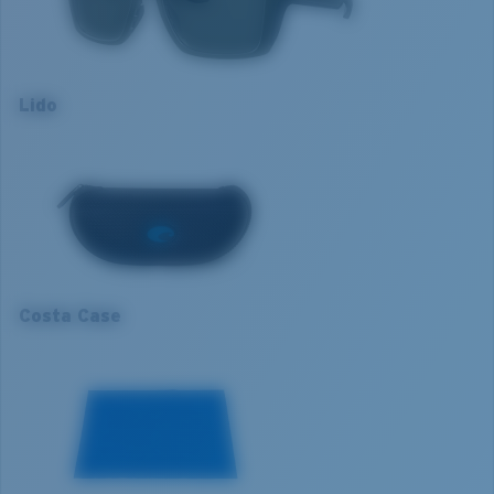
Article n°.:
6S9104 910415 57-16
La technologie brevetée des
Couleur de la monture:
Olive mat
verres gère la lumière grâce à:
Couleur des verres:
Gris
Matière des verres:
Verres Lightwave
L’absorption de la lumière bleue à haute énergie
Lido
Taille de la monture:
Large
visible (HEV) nocive
XL
Taille:
XL
Renfort du rouge, du bleu et du vert
Nosepad adjustable:
Oui
Elle filtre la lumière jaune intense
1. Largeur monture:
137 mm
Courbure de base:
Base 6 Decentered
Catégorie de verres:
3P
2. Largeur pont:
16 mm
Verre Polarisé 580®
3. Largeur verres:
56.8 mm
Costa Case
4. Hauteur verres:
45.3 mm
580® lightwave glass
5. Longueur branches:
132 mm