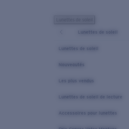
Skip to main content
Lunettes de soleil
LES PLUS RECHERCHÉS
Lunettes de soleil
Lunettes de soleil personnalisées
Nouveau
Meilleures ventes de lunettes de soleil
Lunettes de soleil
Nouveaux modèles solaires
LIENS UTILES
Nouveautés
Verres de rechange
Les plus vendus
Garantie et Réparations
Lunettes correctrices
Lunettes de soleil de lecture
Accessoires pour lunettes