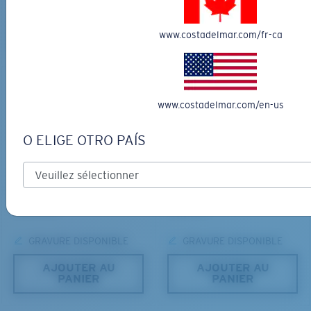
LES PLUS RECHERCHÉES
LES PLUS RECHERCHÉES
AJOUTER AU
AJOUTER AU
www.costadelmar.com/fr-ca
PANIER
PANIER
S
M
www.costadelmar.com/en-us
Jusqu’au bout?
O ELIGE OTRO PAÍS
Vous cherchez peut-être une monture de
petite
ou de
taille
moyenne
.
MATÉRIAU BIOSOURCÉ
MATÉRIAU BIOSOURCÉ
FERG XL
MAINSAIL
380,00 $
316,00 $
GRAVURE DISPONIBLE
GRAVURE DISPONIBLE
AJOUTER AU
AJOUTER AU
PANIER
PANIER