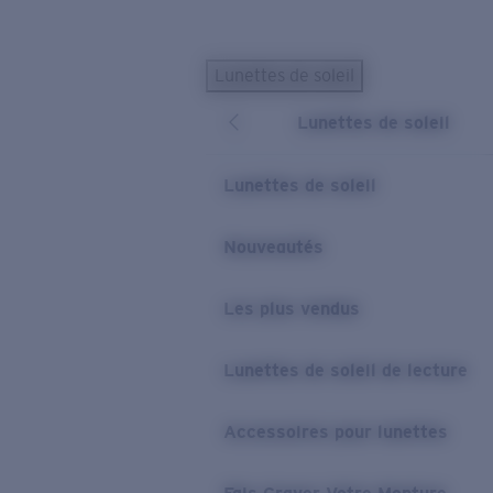
Skip to main content
Lunettes de soleil
LES PLUS RECHERCHÉS
Lunettes de soleil
Lunettes de soleil personnalisées
Nouveau
Meilleures ventes de lunettes de soleil
Lunettes de soleil
Nouveaux modèles solaires
LIENS UTILES
Nouveautés
Verres de rechange
Les plus vendus
Garantie et Réparations
Lunettes correctrices
Lunettes de soleil de lecture
Accessoires pour lunettes