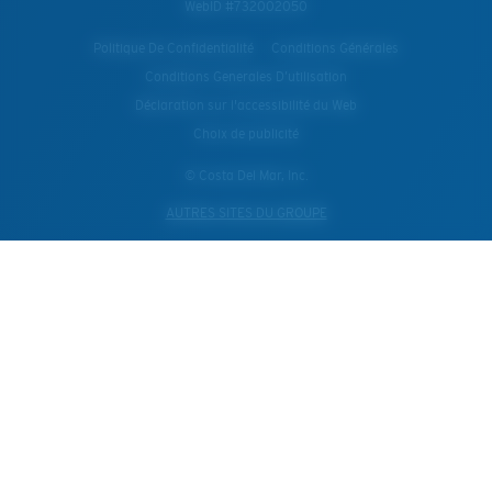
WebID #
732002050
Politique De Confidentialité
Conditions Générales
Conditions Generales D’utilisation
Déclaration sur l'accessibilité du Web
Choix de publicité
© Costa Del Mar, Inc.
AUTRES SITES DU GROUPE