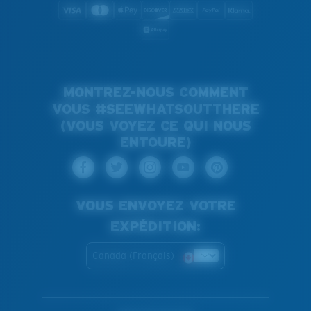
MONTREZ-NOUS COMMENT
VOUS #SEEWHATSOUTTHERE
(VOUS VOYEZ CE QUI NOUS
ENTOURE)
VOUS ENVOYEZ VOTRE
EXPÉDITION:
Canada (Français)