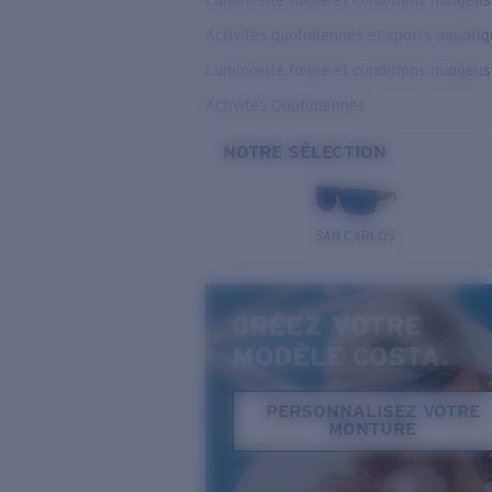
Luminosité faible et conditions nuageu
Activités quotidiennes et sports aquati
Luminosité faible et conditions nuageu
Activités Quotidiennes
NOTRE SÉLECTION
SAN CARLOS
CRÉEZ VOTRE
MODÈLE COSTA.
PERSONNALISEZ VOTRE
MONTURE