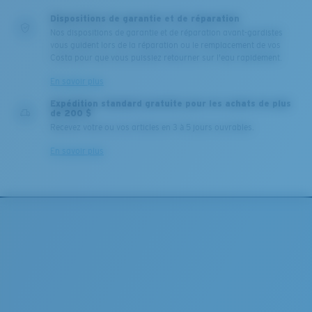
Dispositions de garantie et de réparation
Nos dispositions de garantie et de réparation avant-gardistes
vous guident lors de la réparation ou le remplacement de vos
Costa pour que vous puissiez retourner sur l'eau rapidement.
En savoir plus
Expédition standard gratuite pour les achats de plus
de 200 $
Recevez votre ou vos articles en 3 à 5 jours ouvrables.
En savoir plus