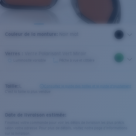
Couleur de la monture
:
Noir mat
Verres
:
Verre Polarisant Vert Miroir
Luminosité variable
Pêche à vue et côtière
Taille:
L
Consultez le guide des tailles et le guide d'ajustement
C'est la taille la plus vendue
Date de livraison estimée:
Finalisez votre commande pour voir les délais de livraison les plus précis
selon votre adresse. Pour plus de détails, visitez notre page d’informations
sur la livraison.