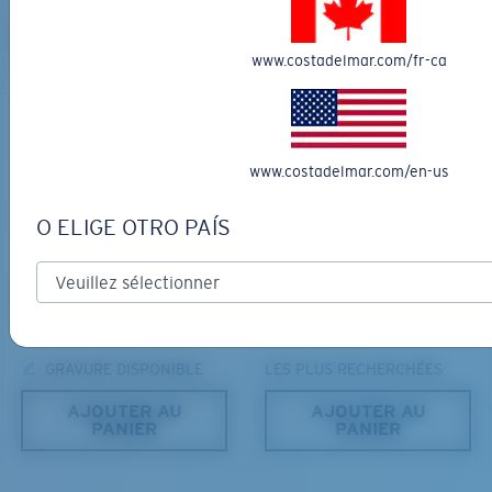
AJOUTER AU
AJOUTER AU
PANIER
PANIER
www.costadelmar.com/fr-ca
www.costadelmar.com/en-us
O ELIGE OTRO PAÍS
PRO SERIES
MATÉRIAU BIOSOURCÉ
BLACKFIN PRO
BRINE
366,00 $
336,00 $
GRAVURE DISPONIBLE
LES PLUS RECHERCHÉES
AJOUTER AU
AJOUTER AU
PANIER
PANIER