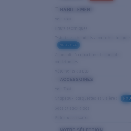
HABILLEMENT
Voir Tout
Hauts techniques
T-shirts et chandails à manches longues
NOUVEAU
Chandails à capuchon et chandails
molletonnés
Vêtements du bas
ACCESSOIRES
Voir Tout
Chapeaux, casquettes et visières
NOU
Sacs et sacs à dos
Petits accessoires
NOTRE SÉLECTION