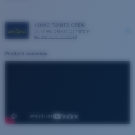
+
3660
POINTS CREW
Vous n'êtes toujours pas membre?
Inscrivez-vous maintenant
Product overview