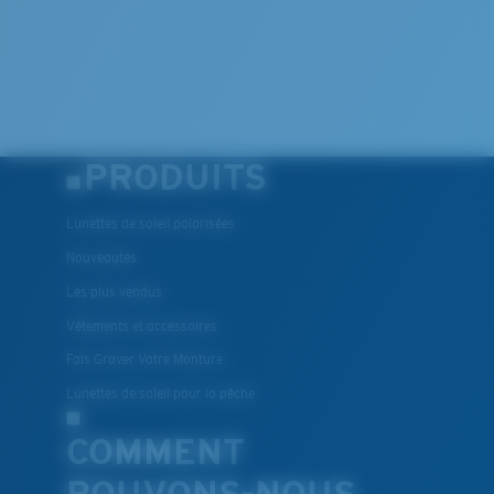
PRODUITS
Lunettes de soleil polarisées
Nouveautés
Les plus vendus
Vêtements et accessoires
Fais Graver Votre Monture
Lunettes de soleil pour la pêche
COMMENT
POUVONS-NOUS