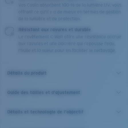
Vos Costa absorbent 100 % de la lumière UV, vous
offrant ce qu’il y a de mieux en termes de gestion
de la lumière et de protection.
Résistant aux rayures et durable
Le revêtement C-Wall offre une résistance accrue
aux rayures et une barrière qui repousse l'eau,
l'huile et la sueur pour en faciliter le nettoyage.
Détails du produit
Guide des tailles et d'ajustement
Pour les performances et le style dont vous avez
besoin sur et en dehors de l’eau, nos Mainsail sont
votre paire de prédilection pour vos sorties et
Détails et technologie de l'objectif
aventures. Fabriquées avec les mêmes matériaux haut
de gamme et les mêmes caractéristiques que vous
attendez d’une paire pour la plage ou le grand large,