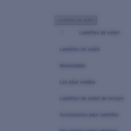
Skip to main content
Lunettes de soleil
LES PLUS RECHERCHÉS
Lunettes de soleil
Lunettes de soleil personnalisées
Nouveau
Meilleures ventes de lunettes de soleil
Lunettes de soleil
Nouveaux modèles solaires
LIENS UTILES
Nouveautés
Verres de rechange
Les plus vendus
Garantie et Réparations
Lunettes correctrices
Lunettes de soleil de lecture
Accessoires pour lunettes