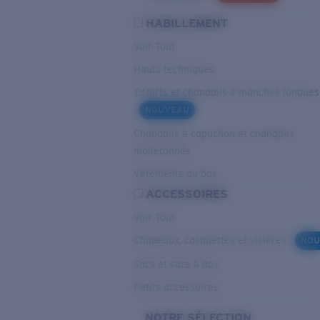
HABILLEMENT
Voir Tout
Hauts techniques
T-shirts et chandails à manches longues
NOUVEAU
Chandails à capuchon et chandails
molletonnés
Vêtements du bas
ACCESSOIRES
Voir Tout
Chapeaux, casquettes et visières
NOU
Sacs et sacs à dos
Petits accessoires
NOTRE SÉLECTION