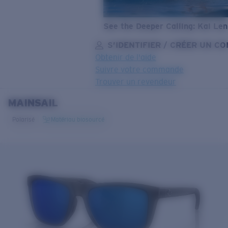
See the Deeper Calling: Kai Le
S’IDENTIFIER / CRÉER UN C
Obtenir de l'aide
Suivre votre commande
Trouver un revendeur
MAINSAIL
OBJECTIF MIS À JOUR
AJOUTÉ AU PANIER!
Polarisé
Matériau biosourcé
Prix :
Gratuit
Quantité:
Prix :
Gratuit
Quantité: