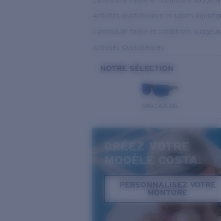
Luminosité faible et conditions nuageu
Activités quotidiennes et sports aquati
Luminosité faible et conditions nuageu
Activités Quotidiennes
NOTRE SÉLECTION
SAN CARLOS
CRÉEZ VOTRE
MODÈLE COSTA.
PERSONNALISEZ VOTRE
MONTURE