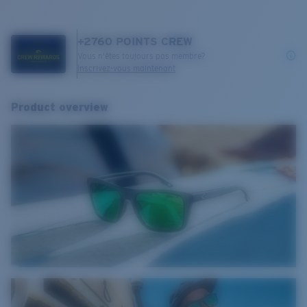
+
2760
POINTS CREW
Vous n'êtes toujours pas membre?
Inscrivez-vous maintenant
Product overview