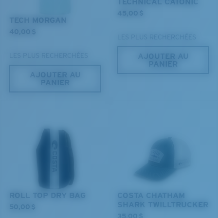
TECHNICAL CATONIC
45,00 $
TECH MORGAN
®
Les deux dernières chevilles?
LIAISON COVALENTE C-WALL
40,00 $
MIROIR (EN OPTION)
Vous cherchez peut-être une monture de
grande
LES PLUS RECHERCHÉES
VERRES EN POLYCARBONATE
taille.
AJOUTER AU
LES PLUS RECHERCHÉES
FILM POLARISANT
PANIER
VERRES EN POLYCARBONATE
AJOUTER AU
®
LIAISON COVALENTE C-WALL
PANIER
ROLL TOP DRY BAG
COSTA CHATHAM
SHARK TWILLTRUCKER
50,00 $
Léger et résistant aux chocs
35,00 $