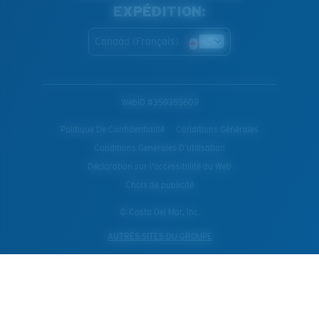
EXPÉDITION:
Canada (Français)
WebID #
359355609
Politique De Confidentialité
Conditions Générales
Conditions Generales D’utilisation
Déclaration sur l'accessibilité du Web
Choix de publicité
© Costa Del Mar, Inc.
AUTRES SITES DU GROUPE