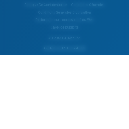
Politique De Confidentialité
Conditions Générales
Conditions Generales D’utilisation
Déclaration sur l'accessibilité du Web
Choix de publicité
© Costa Del Mar, Inc.
AUTRES SITES DU GROUPE