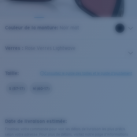
Couleur de la monture
:
Noir mat
Verres
:
Rose Verres Lightwave
Taille:
Consultez le guide des tailles et le guide d'ajustement
S (57-17)
M (60-17)
Date de livraison estimée:
Finalisez votre commande pour voir les délais de livraison les plus précis
selon votre adresse. Pour plus de détails, visitez notre page d’informations