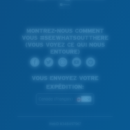
MONTREZ-NOUS COMMENT
VOUS #SEEWHATSOUTTHERE
(VOUS VOYEZ CE QUI NOUS
ENTOURE)
VOUS ENVOYEZ VOTRE
EXPÉDITION:
Canada (Français)
WebID #
348497967