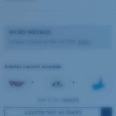
®
LIAISON COVALENTE C-WALL
COUCHE DE VERRE
OFFRES SPÉCIALES
MIROIR ENCAPSULÉ
POLARIZED FILM
Livraison Gratuite À Partir De 200$.
Détails
FILM POLARISANT
®
LIAISON COVALENTE C-WALL
Achetés souvent ensemble
+
+
Standard
PRIX TOTAL:
169,50 $
Ajustement Standard
Un grand verre frontal conçu pour s'adapter aux
AJOUTER TOUT AU PANIER