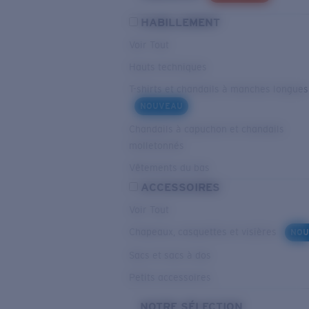
HABILLEMENT
Voir Tout
Hauts techniques
T-shirts et chandails à manches longues
NOUVEAU
Chandails à capuchon et chandails
molletonnés
Vêtements du bas
ACCESSOIRES
Voir Tout
Chapeaux, casquettes et visières
NOU
Sacs et sacs à dos
Petits accessoires
NOTRE SÉLECTION