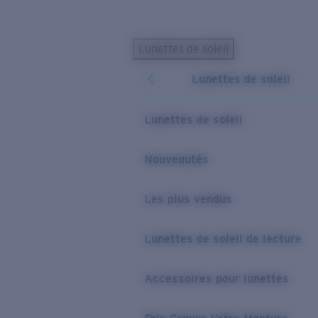
Skip to main content
Lunettes de soleil
LES PLUS RECHERCHÉS
Lunettes de soleil
Lunettes de soleil personnalisées
Nouveau
Meilleures ventes de lunettes de soleil
Lunettes de soleil
Nouveaux modèles solaires
LIENS UTILES
Nouveautés
Verres de rechange
Les plus vendus
Garantie et Réparations
Lunettes correctrices
Lunettes de soleil de lecture
Accessoires pour lunettes