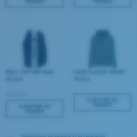
PANIER
PANIER
Vous cherchez peut-être une monture de
grande
taille.
ROLL TOP DRY BAG
CORE FLEECE HOODY
50,00 $
70,00 $
NOUVEAU
AJOUTER AU
PANIER
AJOUTER AU
PANIER
Dispositions de garantie et de réparation