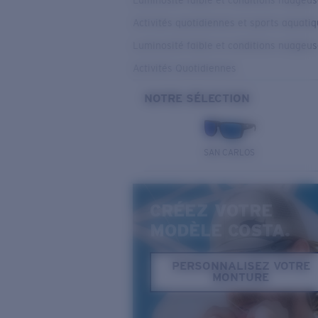
Luminosité faible et conditions nuageu
Activités quotidiennes et sports aquati
Luminosité faible et conditions nuageu
Activités Quotidiennes
NOTRE SÉLECTION
SAN CARLOS
CRÉEZ VOTRE
MODÈLE COSTA.
PERSONNALISEZ VOTRE
MONTURE