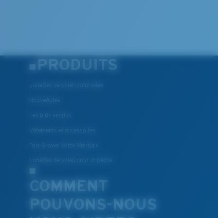
PRODUITS
Lunettes de soleil polarisées
Nouveautés
Les plus vendus
Vêtements et accessoires
Fais Graver Votre Monture
Lunettes de soleil pour la pêche
COMMENT
POUVONS-NOUS