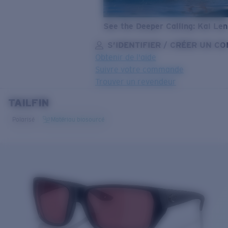
See the Deeper Calling: Kai Le
S’IDENTIFIER / CRÉER UN C
Obtenir de l'aide
Suivre votre commande
Trouver un revendeur
TAILFIN
OBJECTIF MIS À JOUR
AJOUTÉ AU PANIER!
Polarisé
Matériau biosourcé
Prix :
Gratuit
Quantité:
Prix :
Gratuit
Quantité: