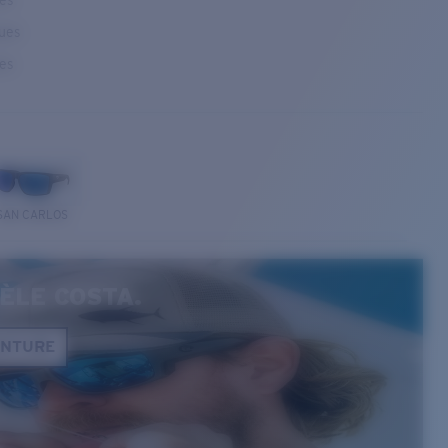
ses
ques
ses
SAN CARLOS
ÈLE COSTA.
ONTURE