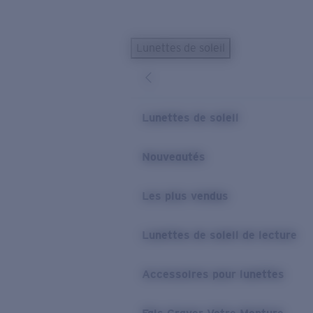
Skip to main content
Lunettes de soleil
LES PLUS RECHERCHÉS
Lunettes de soleil personnalisées
Nouveau
Meilleures ventes de lunettes de soleil
Lunettes de soleil
Nouveaux modèles solaires
LIENS UTILES
Nouveautés
Verres de rechange
Les plus vendus
Garantie et Réparations
Lunettes correctrices
Lunettes de soleil de lecture
Accessoires pour lunettes