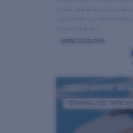
Luminosité faible et conditions nuageu
Activités quotidiennes et sports aquati
Luminosité faible et conditions nuageu
Activités Quotidiennes
NOTRE SÉLECTION
CRÉEZ VOTRE MOD
PERSONNALISEZ VOTRE M