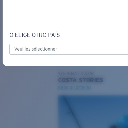
DE
O ELIGE OTRO PAÍS
GRAVURE
Costa Stories
SEE WHAT'S NEW
COSTA
STORIES
Read all articles