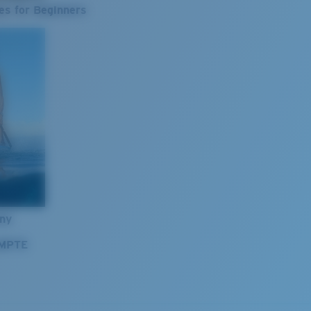
es for Beginners
nny
OMPTE