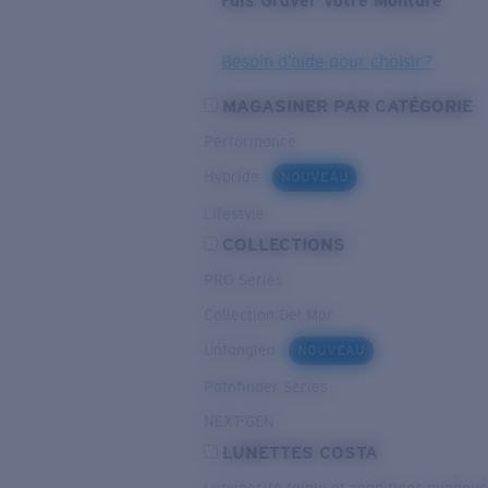
Fais Graver Votre Monture
Besoin d’aide pour choisir?
MAGASINER PAR CATÉGORIE
Performance
Hybride
NOUVEAU
Lifestyle
COLLECTIONS
PRO Series
Collection Del Mar
Untangled
NOUVEAU
Pathfinder Series
NEXT-GEN
LUNETTES COSTA