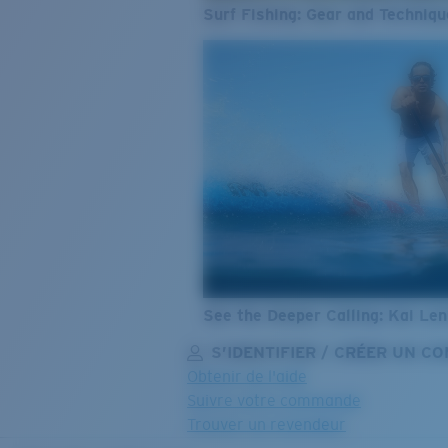
Surf Fishing: Gear and Techniqu
See the Deeper Calling: Kai Le
S’IDENTIFIER / CRÉER UN C
Obtenir de l'aide
Suivre votre commande
Trouver un revendeur