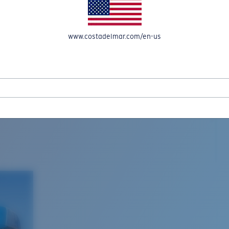
www.costadelmar.com/en-us
L MAR WOVEN
Costa Stories