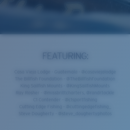
FEATURING:
Casa Vieja Lodge - Guatemala - @casaviejalodge
The Billfish Foundation - @TheBillfishFoundation
King Sailfish Mounts - @KingSailfishMounts
Ray Rosher - @missbrittcharters, @randrtackle
C1 Contender - @c1sportfishing
Cutting Edge Fishing - @cuttingedgefishing_
Steve Dougherty - @steve_doughertyphotos