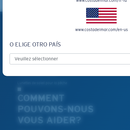
www.costadelmar.com/fr-lu
PRODUITS
www.costadelmar.com/en-us
Lunettes de soleil polarisées
Nouveautés
O ELIGE OTRO PAÍS
Les plus vendus
Liquidation
Lunettes de soleil de lecture
Accessoires pour lunettes
Lunettes de soleil pour la pêche
COMMENT
POUVONS-NOUS
VOUS AIDER?