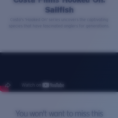
Sailfish
Prix :
Gratuit
Costa's 'Hooked On' series uncovers the captivating
Quantité:
species that have fascinated anglers for generations.
You won't want to miss this