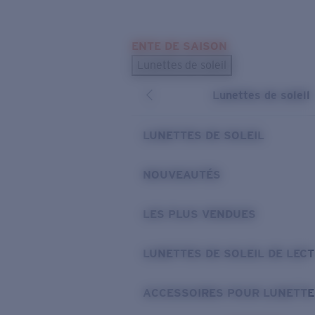
Skip to main content
ENTE DE SAISON
LES PLUS RECHERCHÉS
Lunettes de soleil
Meilleures ventes de lunettes de soleil
Lunettes de soleil
Nouveaux modèles solaires
LIENS UTILES
LUNETTES DE SOLEIL
Verres de rechange
NOUVEAUTÉS
Garantie et Réparations
LES PLUS VENDUES
LUNETTES DE SOLEIL DE LEC
ACCESSOIRES POUR LUNETTE