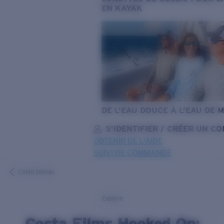
EN KAYAK
DE L’EAU DOUCE À L’EAU DE 
S’IDENTIFIER / CRÉER UN C
OBTENIR DE L'AIDE
SUIVI DE COMMANDE
OBJECTIF MIS À JOUR
AJOUTÉ AU PANIER!
Costa Stories
Explore
Prix :
Gratuit
Costa Films Hooked On:
Quantité: