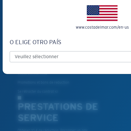
VOUS AIDER?
Obtenir de l'aide
www.costadelmar.com/en-us
Suivi de commande
Créez Et Suivez Votre Retour
O ELIGE OTRO PAÍS
Livraison et retours
Pièces de rechange et entretien
Modes de paiement
Costa Del Mar FAQ
Promotions et bons de reduction
Se rétracter du contrat ici
PRESTATIONS DE
SERVICE
Obtenez 10 € de réduction: Parrainez un ami