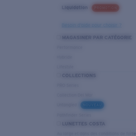
Liquidation
PROMOTION
Besoin d’aide pour choisir ?
MAGASINER PAR CATÉGORIE
Performance
Hybride
Lifestyle
COLLECTIONS
PRO Series
Collection Del Mar
Untangled
NOUVEAU
Pathfinder Series
LUNETTES COSTA
Au large et dans des conditions de fort