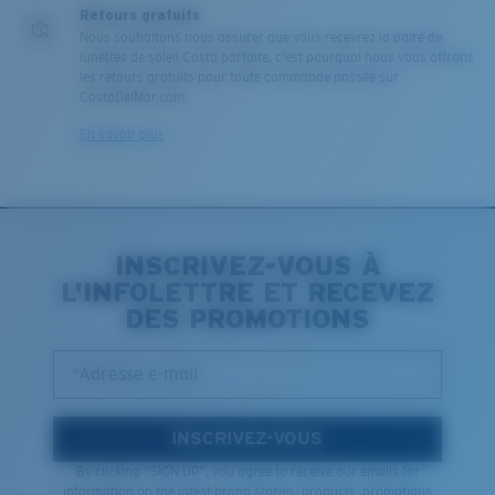
Retours gratuits
Nous souhaitons nous assurer que vous recevrez la paire de
lunettes de soleil Costa parfaite, c'est pourquoi nous vous offrons
les retours gratuits pour toute commande passée sur
CostaDelMar.com.
En savoir plus
INSCRIVEZ-VOUS À
L'INFOLETTRE ET RECEVEZ
DES PROMOTIONS
*Adresse e-mail
INSCRIVEZ-VOUS
By clicking "SIGN UP", you agree to receive our emails for
information on the latest brand stories, products, promotions