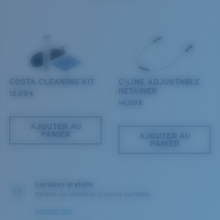
navigables tout en conservant la vie qu'ils abritent.
DÉCOUVREZ NOTRE MISSION
COSTA CLEANING KIT
C-LINE ADJUSTABLE
RETAINER
12,00 €
14,00 €
AJOUTER AU
PANIER
AJOUTER AU
PANIER
Livraison gratuite
Recevez vos articles en 3-4 jours ouvrables.
En savoir plus