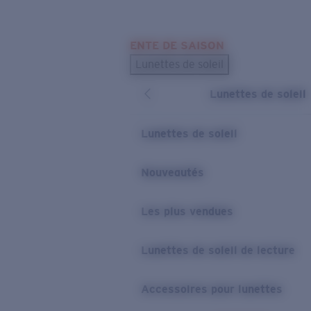
Skip to main content
ENTE DE SAISON
LES PLUS RECHERCHÉS
Lunettes de soleil
Meilleures ventes de lunettes de soleil
Lunettes de soleil
Nouveaux modèles solaires
LIENS UTILES
Lunettes de soleil
Verres de rechange
Nouveautés
Garantie et Réparations
Les plus vendues
Lunettes de soleil de lecture
Accessoires pour lunettes