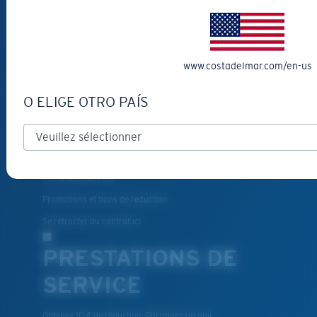
VOUS AIDER?
Obtenir de l'aide
www.costadelmar.com/en-us
Suivi de commande
Créez Et Suivez Votre Retour
O ELIGE OTRO PAÍS
Livraison et retours
Pièces de rechange et entretien
Modes de paiement
Costa Del Mar FAQ
Promotions et bons de reduction
Se rétracter du contrat ici
PRESTATIONS DE
SERVICE
Obtenez 10 € de réduction: Parrainez un ami