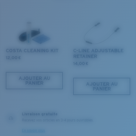
navigables tout en conservant la vie qu'ils abritent.
DÉCOUVREZ NOTRE MISSION
COSTA CLEANING KIT
C-LINE ADJUSTABLE
RETAINER
12,00 €
14,00 €
AJOUTER AU
PANIER
AJOUTER AU
PANIER
Livraison gratuite
Recevez vos articles en 3-4 jours ouvrables.
En savoir plus