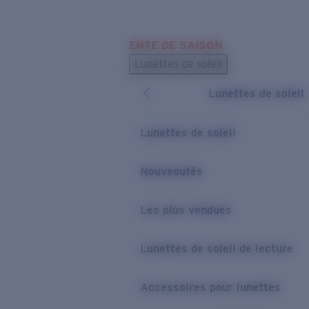
Skip to main content
ENTE DE SAISON
LES PLUS RECHERCHÉS
Lunettes de soleil
Meilleures ventes de lunettes de soleil
Lunettes de soleil
Nouveaux modèles solaires
LIENS UTILES
Lunettes de soleil
Verres de rechange
Nouveautés
Garantie et Réparations
Les plus vendues
Lunettes de soleil de lecture
Accessoires pour lunettes