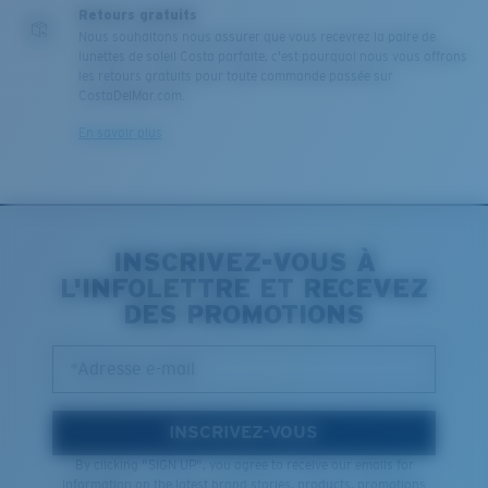
Retours gratuits
Nous souhaitons nous assurer que vous recevrez la paire de
lunettes de soleil Costa parfaite, c'est pourquoi nous vous offrons
les retours gratuits pour toute commande passée sur
CostaDelMar.com.
En savoir plus
INSCRIVEZ-VOUS À
L'INFOLETTRE ET RECEVEZ
DES PROMOTIONS
*Adresse e-mail
INSCRIVEZ-VOUS
By clicking "SIGN UP", you agree to receive our emails for
information on the latest brand stories, products, promotions