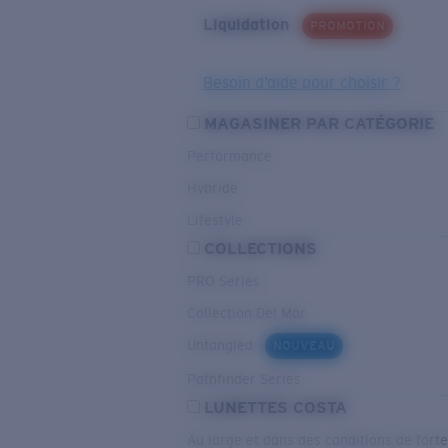
Liquidation
PROMOTION
Besoin d’aide pour choisir ?
MAGASINER PAR CATÉGORIE
Performance
Hybride
Lifestyle
COLLECTIONS
PRO Series
Collection Del Mar
Untangled
NOUVEAU
Pathfinder Series
LUNETTES COSTA
Au large et dans des conditions de fort