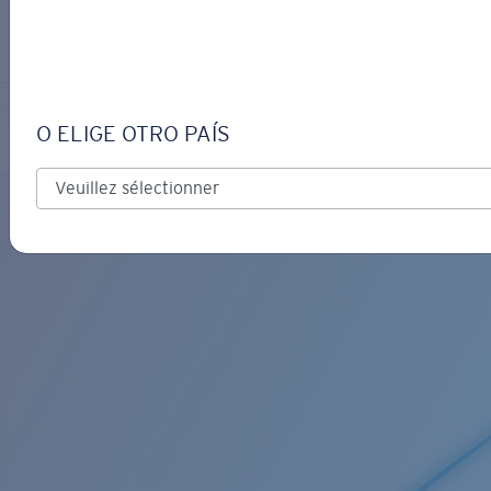
S’IDENTIFIER / CRÉER UN C
Obtenir de l'aide
Suivi de commande
C-MONO RETAINER
OBJECTIF MIS À JOUR
AJOUTÉ AU PANIER!
O ELIGE OTRO PAÍS
Prix :
Gratuit
Quantité:
Prix :
Gratuit
Quantité: