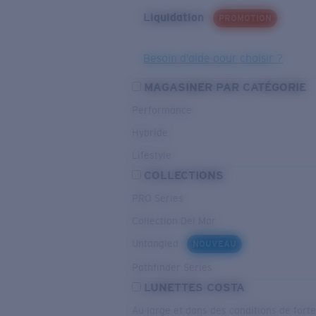
Liquidation
PROMOTION
Besoin d’aide pour choisir ?
MAGASINER PAR CATÉGORIE
Performance
Hybride
Lifestyle
COLLECTIONS
PRO Series
Collection Del Mar
Untangled
NOUVEAU
Pathfinder Series
LUNETTES COSTA
Au large et dans des conditions de fort