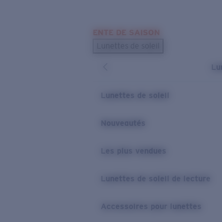
Skip to main content
ENTE DE SAISON
LES PLUS RECHERCHÉS
Lunettes de soleil
Meilleures ventes de lunettes de soleil
Lu
Nouveaux modèles solaires
LIENS UTILES
Lunettes de soleil
Verres de rechange
Nouveautés
Garantie et Réparations
Les plus vendues
Lunettes de soleil de lecture
Accessoires pour lunettes