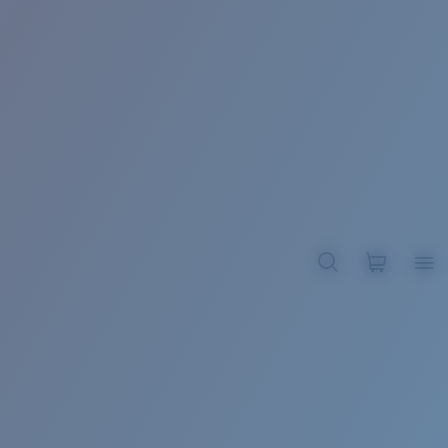
BROADBILL II XL