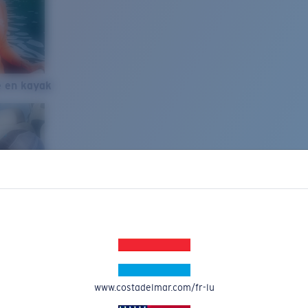
e en kayak
www.costadelmar.com/fr-lu