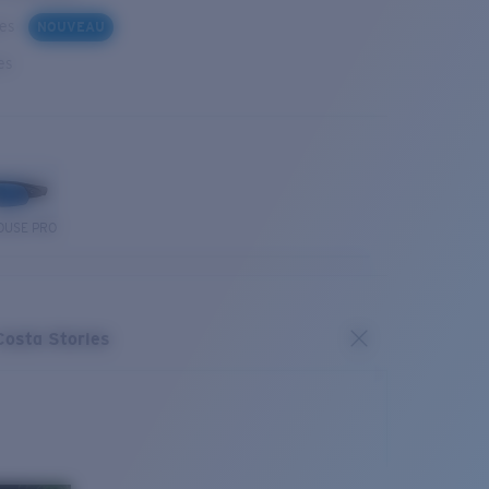
ues
NOUVEAU
es
OUSE PRO
Costa Stories