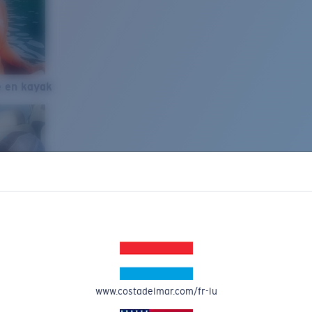
e en kayak
www.costadelmar.com/fr-lu