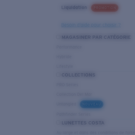
Liquidation
PROMOTION
Besoin d’aide pour choisir ?
MAGASINER PAR CATÉGORIE
Performance
Hybride
Lifestyle
COLLECTIONS
PRO Series
Collection Del Mar
Untangled
NOUVEAU
Pathfinder Series
LUNETTES COSTA
Au large et dans des conditions de fort