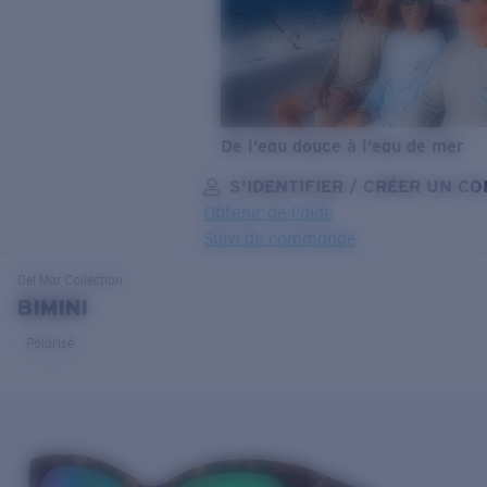
De l’eau douce à l’eau de mer
S’IDENTIFIER / CRÉER UN C
Obtenir de l'aide
Suivi de commande
OBJECTIF MIS À JOUR
AJOUTÉ AU PANIER!
Del Mar
Collection
BIMINI
Polarisé
Prix :
Gratuit
Quantité:
Prix :
Gratuit
Quantité: