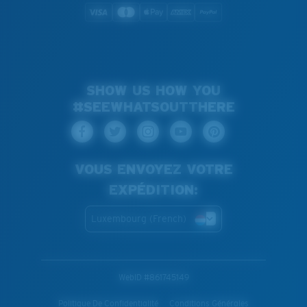
SHOW US HOW YOU
#SEEWHATSOUTTHERE
VOUS ENVOYEZ VOTRE
EXPÉDITION:
Luxembourg (French)
WebID #
861745149
Politique De Confidentialité
Conditions Générales