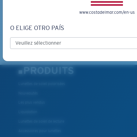
*Adresse e-mail
www.costadelmar.com/en-us
INSCRIVEZ-VOUS
O ELIGE OTRO PAÍS
By clicking "SIGN UP", you agree to receive our emails for
information on the latest brand stories, products, promotions
and exclusive offers reserved for our subscribers. See our
Privacy Policy
for complete details.
PRODUITS
Lunettes de soleil polarisées
Nouveautés
Les plus vendus
Liquidation
Lunettes de soleil de lecture
Accessoires pour lunettes