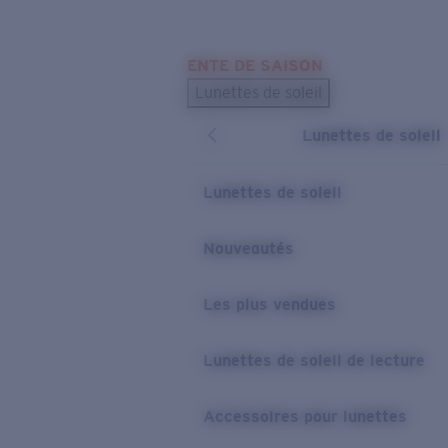
Skip to main content
ENTE DE SAISON
LES PLUS RECHERCHÉS
Lunettes de soleil
Meilleures ventes de lunettes de soleil
Lunettes de soleil
Nouveaux modèles solaires
LIENS UTILES
Lunettes de soleil
Verres de rechange
Nouveautés
Garantie et Réparations
Les plus vendues
Lunettes de soleil de lecture
Accessoires pour lunettes