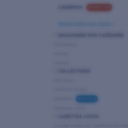
Liquidation
PROMOTION
Besoin d’aide pour choisir ?
MAGASINER PAR CATÉGORIE
Performance
Hybride
Lifestyle
COLLECTIONS
PRO Series
Collection Del Mar
Untangled
NOUVEAU
Pathfinder Series
LUNETTES COSTA
Au large et dans des conditions de fort