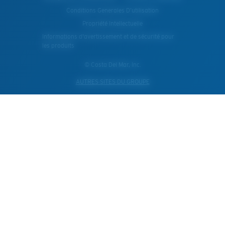
Conditions Generales D’utilisation
Propriété Intellectuelle
Informations d'avertissement et de sécurité pour
les produits
© Costa Del Mar, Inc.
AUTRES SITES DU GROUPE