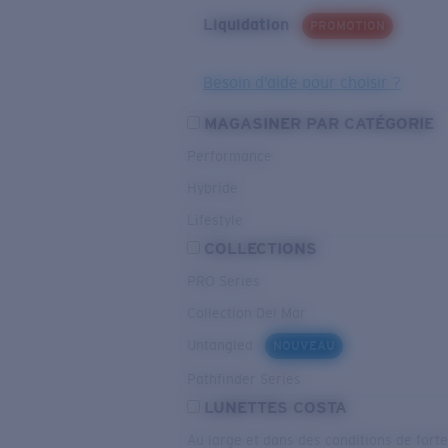
Liquidation
PROMOTION
Besoin d’aide pour choisir ?
MAGASINER PAR CATÉGORIE
Performance
Hybride
Lifestyle
COLLECTIONS
PRO Series
Collection Del Mar
Untangled
NOUVEAU
Pathfinder Series
LUNETTES COSTA
Au large et dans des conditions de fort