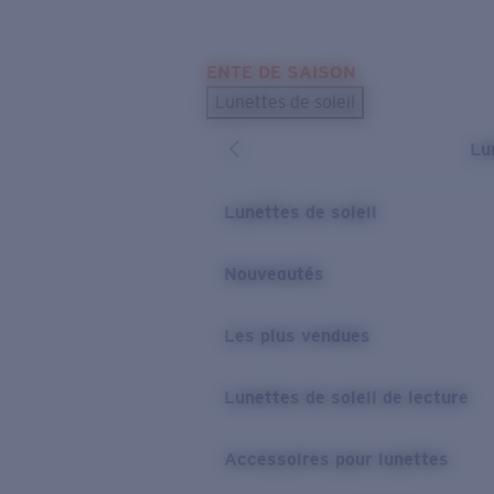
Skip to main content
ENTE DE SAISON
LES PLUS RECHERCHÉS
Lunettes de soleil
Meilleures ventes de lunettes de soleil
Lu
Nouveaux modèles solaires
LIENS UTILES
Lunettes de soleil
Verres de rechange
Nouveautés
Garantie et Réparations
Les plus vendues
Lunettes de soleil de lecture
Accessoires pour lunettes