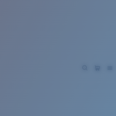
BROADBILL II XL