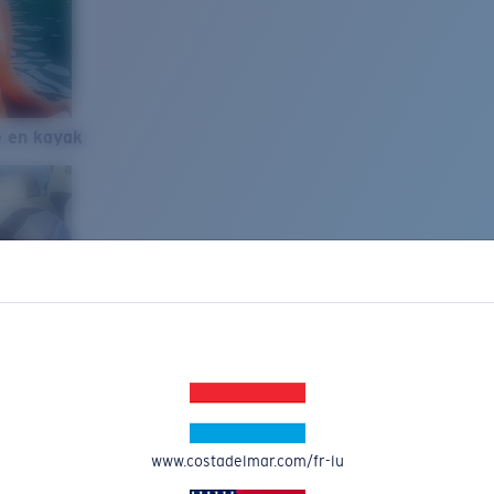
e en kayak
www.costadelmar.com/fr-lu