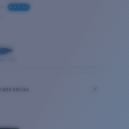
ues
NOUVEAU
es
OUSE PRO
Costa Stories