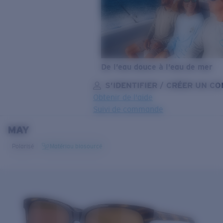
De l’eau douce à l’eau de mer
S’IDENTIFIER / CRÉER UN C
Obtenir de l'aide
Suivi de commande
MAY
OBJECTIF MIS À JOUR
AJOUTÉ AU PANIER!
Polarisé
Matériau biosourcé
Prix :
Gratuit
Quantité:
Prix :
Gratuit
Quantité: