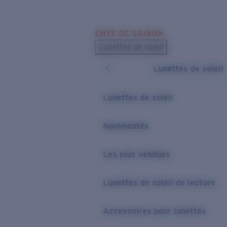
Skip to main content
ENTE DE SAISON
LES PLUS RECHERCHÉS
Lunettes de soleil
Meilleures ventes de lunettes de soleil
Lunettes de soleil
Nouveaux modèles solaires
LIENS UTILES
Lunettes de soleil
Verres de rechange
Nouveautés
Garantie et Réparations
Les plus vendues
Lunettes de soleil de lecture
Accessoires pour lunettes