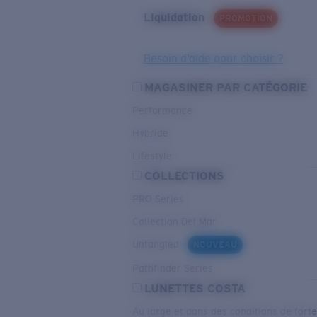
Liquidation
PROMOTION
Besoin d’aide pour choisir ?
MAGASINER PAR CATÉGORIE
Performance
Hybride
Lifestyle
COLLECTIONS
PRO Series
Collection Del Mar
Untangled
NOUVEAU
Pathfinder Series
LUNETTES COSTA
Au large et dans des conditions de fort