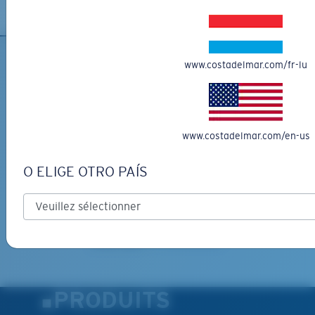
XL
Les deux dernières chevilles?
Vous cherchez peut-être une monture de
grande
www.costadelmar.com/fr-lu
INSCRIVEZ-VOUS À
taille.
L'INFOLETTRE ET RECEVEZ
DES PROMOTIONS
www.costadelmar.com/en-us
*Adresse e-mail
O ELIGE OTRO PAÍS
INSCRIVEZ-VOUS
By clicking "SIGN UP", you agree to receive our emails for
information on the latest brand stories, products, promotions
and exclusive offers reserved for our subscribers. See our
Privacy Policy
for complete details.
PRODUITS