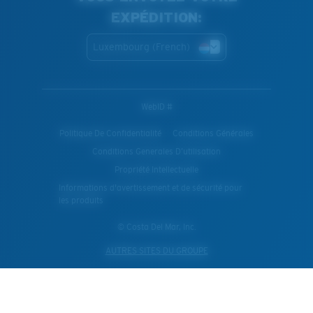
EXPÉDITION:
Luxembourg (French)
WebID #
Politique De Confidentialité
Conditions Générales
Conditions Generales D’utilisation
Propriété Intellectuelle
Informations d'avertissement et de sécurité pour
les produits
© Costa Del Mar, Inc.
AUTRES SITES DU GROUPE