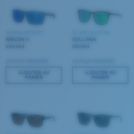
BREVET U.S. N° 6.334.680
DÉCOUVREZ NOTRE MISSION
que vous recherchez.
BREVET U.S. N° 6.604.824
MATÉRIAU BIOSOURCÉ
DEL MAR COLLECTION
RINCON II
SULLIVAN
203,00 €
251,00 €
LES PLUS CONVOITÉS
LES PLUS CONVOITÉS
AJOUTER AU
AJOUTER AU
PANIER
PANIER
S
M
Jusqu’au bout?
Vous cherchez peut-être une monture de
petite
ou de
taille
moyenne
.