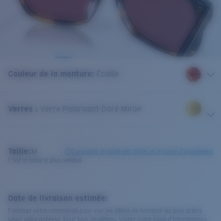
Couleur de la monture
:
Écaille
Verres
:
Verre Polarisant Doré Miroir
Taille:
M
Consultez le guide des tailles et le guide d'ajustement
C'est la taille la plus vendue
Date de livraison estimée:
Finalisez votre commande pour voir les délais de livraison les plus précis
selon votre adresse. Pour plus de détails, visitez notre page d’informations