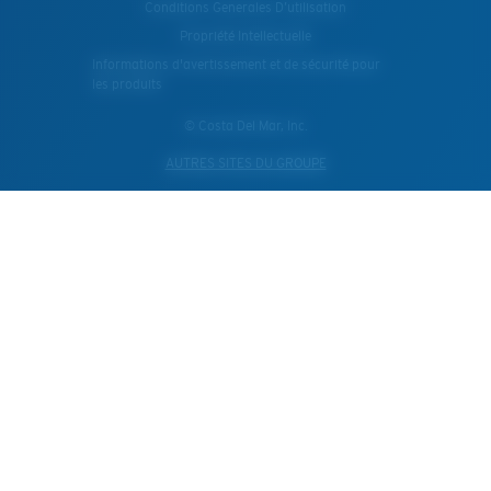
Conditions Generales D’utilisation
Propriété Intellectuelle
Informations d'avertissement et de sécurité pour
les produits
© Costa Del Mar, Inc.
AUTRES SITES DU GROUPE