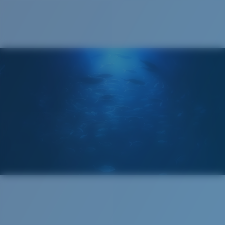
Mis au point par nos experts du spectre lumineux, les
verres Costa 580 permettent d’améliorer les couleurs
contrairement aux verres de lunettes de soleil
classiques qui peuvent se révéler insuffisants.
La technologie brevetée des
verres gère la lumière grâce à:
L’absorption de la lumière bleue à haute énergie
visible (HEV) nocive
Standard
Renfort du rouge, du bleu et du vert
Ajustement Standard
Elle filtre la lumière jaune intense
Un grand verre frontal conçu pour s'adapter aux
personnes ayant une tête de taille moyenne.
Verre Polarisé 580®