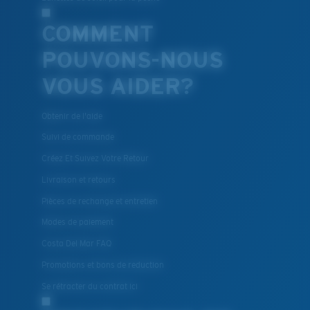
COMMENT
POUVONS-NOUS
VOUS AIDER?
Obtenir de l'aide
Suivi de commande
Créez Et Suivez Votre Retour
Livraison et retours
Pièces de rechange et entretien
Modes de paiement
Costa Del Mar FAQ
Promotions et bons de reduction
Se rétracter du contrat ici