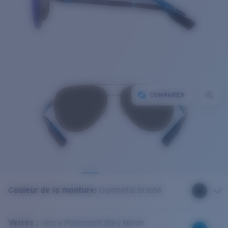
COMPARER
Couleur de la monture
:
Gunmetal brossé
Verres
:
Verre Polarisant Bleu Miroir