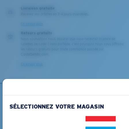
moyenne
ou
grande
.
Livraison gratuite
Recevez vos articles en 3-4 jours ouvrables.
En savoir plus
Retours gratuits
Nous souhaitons nous assurer que vous recevrez la paire de
lunettes de soleil Costa parfaite, c'est pourquoi nous vous offrons
les retours gratuits pour toute commande passée sur
CostaDelMar.com.
En savoir plus
XL
Les deux dernières chevilles?
Vous cherchez peut-être une monture de
grande
INSCRIVEZ-VOUS À
taille.
L'INFOLETTRE ET RECEVEZ
SÉLECTIONNEZ VOTRE MAGASIN
DES PROMOTIONS
*Adresse e-mail