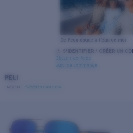
De l’eau douce à l’eau de mer
S’IDENTIFIER / CRÉER UN C
Obtenir de l'aide
Suivi de commande
PELI
OBJECTIF MIS À JOUR
AJOUTÉ AU PANIER!
Polarisé
Matériau biosourcé
Prix :
Gratuit
Quantité:
Prix :
Gratuit
Quantité: