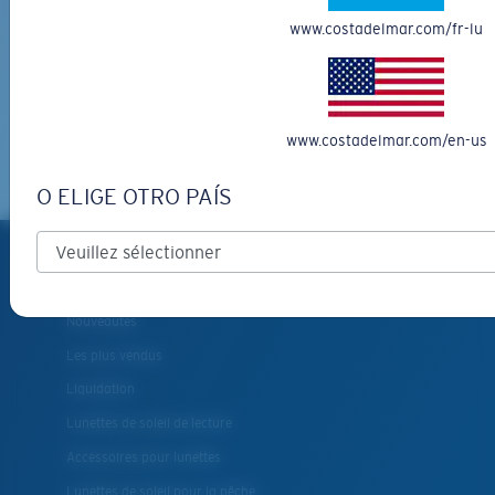
www.costadelmar.com/fr-lu
INSCRIVEZ-VOUS
By clicking "SIGN UP", you agree to receive our emails for
information on the latest brand stories, products, promotions
and exclusive offers reserved for our subscribers. See our
www.costadelmar.com/en-us
Privacy Policy
for complete details.
O ELIGE OTRO PAÍS
PRODUITS
Lunettes de soleil polarisées
Nouveautés
Les plus vendus
Liquidation
Lunettes de soleil de lecture
Accessoires pour lunettes
Lunettes de soleil pour la pêche