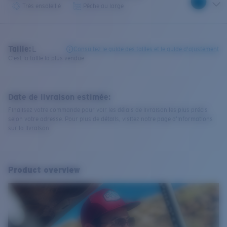
Très ensoleillé
Pêche au large
Taille:
L
Consultez le guide des tailles et le guide d'ajustement
C'est la taille la plus vendue
Date de livraison estimée:
Finalisez votre commande pour voir les délais de livraison les plus précis
selon votre adresse. Pour plus de détails, visitez notre page d’informations
sur la livraison.
Product overview