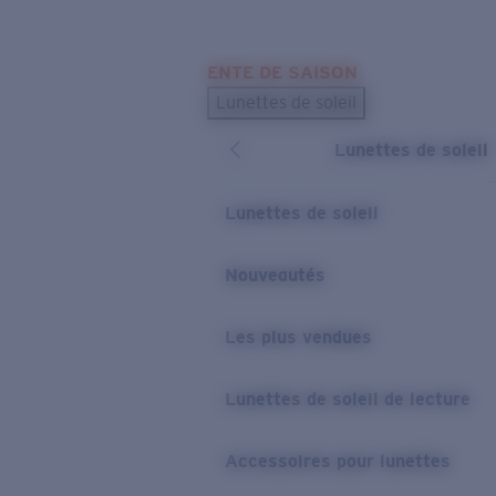
Skip to main content
ENTE DE SAISON
LES PLUS RECHERCHÉS
Lunettes de soleil
Meilleures ventes de lunettes de soleil
Lunettes de soleil
Nouveaux modèles solaires
LIENS UTILES
Lunettes de soleil
Verres de rechange
Nouveautés
Garantie et Réparations
Les plus vendues
Lunettes de soleil de lecture
Accessoires pour lunettes