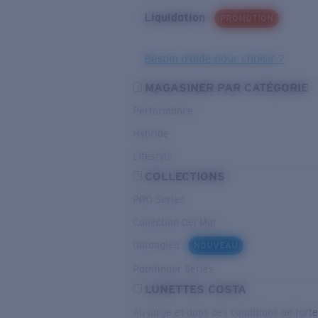
Liquidation
PROMOTION
Besoin d’aide pour choisir ?
MAGASINER PAR CATÉGORIE
Performance
Hybride
Lifestyle
COLLECTIONS
PRO Series
Collection Del Mar
Untangled
NOUVEAU
Pathfinder Series
LUNETTES COSTA
Au large et dans des conditions de fort