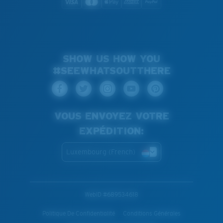
SHOW US HOW YOU
#SEEWHATSOUTTHERE
VOUS ENVOYEZ VOTRE
EXPÉDITION:
Luxembourg (French)
WebID #
689534618
Politique De Confidentialité
Conditions Générales