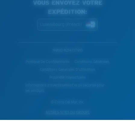
VOUS ENVOYEZ VOTRE
EXPÉDITION:
Luxembourg (French)
WebID #
214717910
Politique De Confidentialité
Conditions Générales
Conditions Generales D’utilisation
Propriété Intellectuelle
Informations d'avertissement et de sécurité pour
les produits
© Costa Del Mar, Inc.
AUTRES SITES DU GROUPE