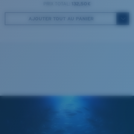
4. Hauteur verres:
47.2 mm
PRIX TOTAL:
132,50 €
Costa Case
5. Longueur branches:
140 mm
AJOUTER TOUT AU PANIER
VERRES COSTA 580®
Cleaning Cloth
Mis au point par nos experts du spectre lumineux, les
verres Costa 580 permettent d’améliorer les couleurs
contrairement aux verres de lunettes de soleil
classiques qui peuvent se révéler insuffisants.
La technologie brevetée des
verres gère la lumière grâce à:
L’absorption de la lumière bleue à haute énergie
visible (HEV) nocive