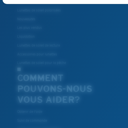
Lunettes de soleil polarisées
Nouveautés
Les plus vendus
Liquidation
Lunettes de soleil de lecture
Accessoires pour lunettes
Lunettes de soleil pour la pêche
COMMENT
POUVONS-NOUS
VOUS AIDER?
Obtenir de l'aide
Suivi de commande