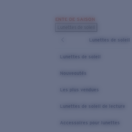
Skip to main content
ENTE DE SAISON
LES PLUS RECHERCHÉS
Lunettes de soleil
Meilleures ventes de lunettes de soleil
Lunettes de soleil
Nouveaux modèles solaires
LIENS UTILES
Lunettes de soleil
Verres de rechange
Nouveautés
Garantie et Réparations
Les plus vendues
Lunettes de soleil de lecture
Accessoires pour lunettes