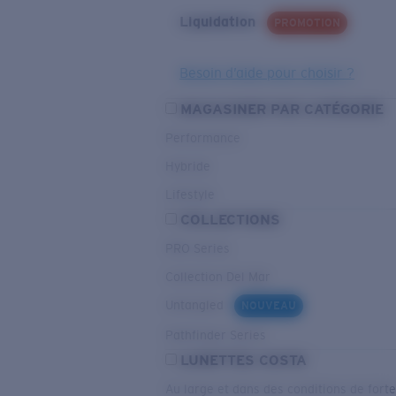
Liquidation
PROMOTION
Besoin d’aide pour choisir ?
MAGASINER PAR CATÉGORIE
Performance
Hybride
Lifestyle
COLLECTIONS
PRO Series
Collection Del Mar
Untangled
NOUVEAU
Pathfinder Series
LUNETTES COSTA
Au large et dans des conditions de fort