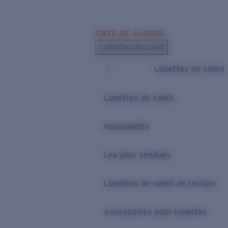
Skip to main content
ENTE DE SAISON
LES PLUS RECHERCHÉS
Lunettes de soleil
Meilleures ventes de lunettes de soleil
Lunettes de soleil
Nouveaux modèles solaires
LIENS UTILES
Lunettes de soleil
Verres de rechange
Nouveautés
Garantie et Réparations
Les plus vendues
Lunettes de soleil de lecture
Accessoires pour lunettes