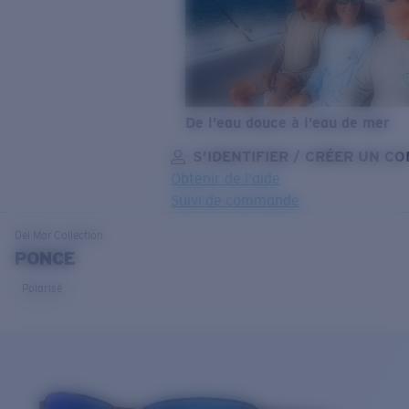
De l’eau douce à l’eau de mer
S’IDENTIFIER / CRÉER UN C
Obtenir de l'aide
Suivi de commande
OBJECTIF MIS À JOUR
AJOUTÉ AU PANIER!
Del Mar
Collection
PONCE
Polarisé
Prix :
Gratuit
Quantité:
Prix :
Gratuit
Quantité: