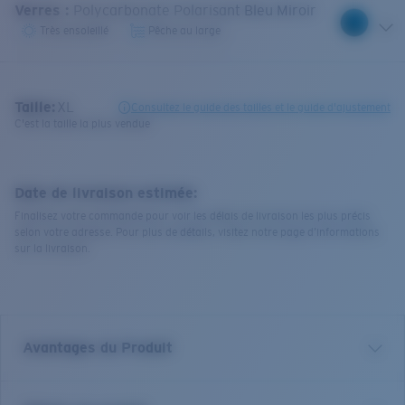
Verres
:
Polycarbonate Polarisant Bleu Miroir
Très ensoleillé
Pêche au large
Taille:
XL
Consultez le guide des tailles et le guide d'ajustement
C'est la taille la plus vendue
Date de livraison estimée:
Finalisez votre commande pour voir les délais de livraison les plus précis
selon votre adresse. Pour plus de détails, visitez notre page d’informations
sur la livraison.
Avantages du Produit
Verre polarisé 580 de première qualité*