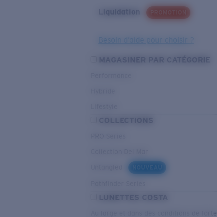
Liquidation
PROMOTION
Besoin d’aide pour choisir ?
MAGASINER PAR CATÉGORIE
Performance
Hybride
Lifestyle
COLLECTIONS
PRO Series
Collection Del Mar
Untangled
NOUVEAU
Pathfinder Series
LUNETTES COSTA
Au large et dans des conditions de fort