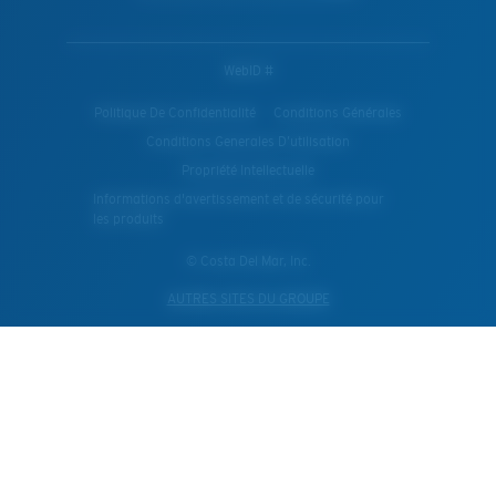
WebID #
Politique De Confidentialité
Conditions Générales
Conditions Generales D’utilisation
Propriété Intellectuelle
Informations d'avertissement et de sécurité pour
les produits
© Costa Del Mar, Inc.
AUTRES SITES DU GROUPE