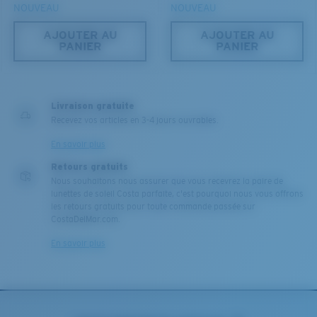
NOUVEAU
NOUVEAU
S
M
AJOUTER AU
AJOUTER AU
Jusqu’au bout?
PANIER
PANIER
Vous cherchez peut-être une monture de
petite
ou de
taille
moyenne
.
Léger et résistant aux chocs
Livraison gratuite
Recevez vos articles en 3-4 jours ouvrables.
Le polycarbonate sont les matériaux les plus légers
En savoir plus
et robustes qui soient pour le choix des verres
®
C-WALL
est une liaison covalente anti-rayures
Retours gratuits
Nous souhaitons nous assurer que vous recevrez la paire de
lunettes de soleil Costa parfaite, c'est pourquoi nous vous offrons
les retours gratuits pour toute commande passée sur
BREVET U.S. N° 7.506.977
CostaDelMar.com.
M
L
En savoir plus
Chevilles du milieu?
Vous cherchez peut-être une monture de taille
moyenne
ou
grande
.