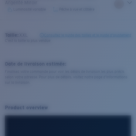
Argenté Miroir
Luminosité variable
Pêche à vue et côtière
Taille:
XXL
Consultez le guide des tailles et le guide d'ajustement
C'est la taille la plus vendue
Date de livraison estimée:
Finalisez votre commande pour voir les délais de livraison les plus précis
selon votre adresse. Pour plus de détails, visitez notre page d’informations
sur la livraison.
Product overview