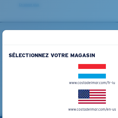
En savoir plus
XL
Les deux dernières chevilles?
Vous cherchez peut-être une monture de
grande
INSCRIVEZ-VOUS À
taille.
L'INFOLETTRE ET RECEVEZ
DES PROMOTIONS
SÉLECTIONNEZ VOTRE MAGASIN
*Adresse e-mail
INSCRIVEZ-VOUS
www.costadelmar.com/fr-lu
By clicking "SIGN UP", you agree to receive our emails for
information on the latest brand stories, products, promotions
and exclusive offers reserved for our subscribers. See our
Privacy Policy
for complete details.
www.costadelmar.com/en-us