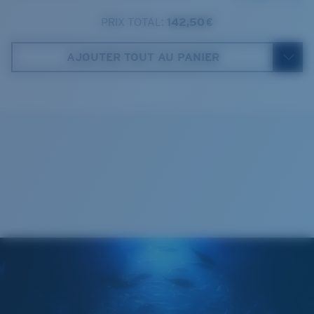
4. Hauteur verres:
51.5 mm
PRIX TOTAL:
142,50 €
Costa Case
5. Longueur branches:
138 mm
AJOUTER TOUT AU PANIER
Cleaning Cloth
VERRES COSTA 580®
Mis au point par nos experts du spectre lumineux, les
verres Costa 580 permettent d’améliorer les couleurs
contrairement aux verres de lunettes de soleil
classiques qui peuvent se révéler insuffisants.
La technologie brevetée des
verres gère la lumière grâce à: