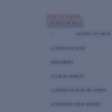
Skip to main content
ENTE DE SAISON
LES PLUS RECHERCHÉS
Lunettes de soleil
Meilleures ventes de lunettes de soleil
Lunettes de soleil
Nouveaux modèles solaires
LIENS UTILES
Lunettes de soleil
Verres de rechange
Nouveautés
Garantie et Réparations
Les plus vendues
Lunettes de soleil de lecture
Accessoires pour lunettes