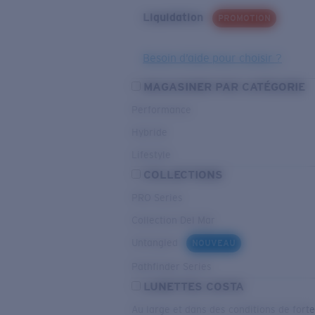
Liquidation
PROMOTION
Besoin d’aide pour choisir ?
MAGASINER PAR CATÉGORIE
Performance
Hybride
Lifestyle
COLLECTIONS
PRO Series
Collection Del Mar
Untangled
NOUVEAU
Pathfinder Series
LUNETTES COSTA
Au large et dans des conditions de fort