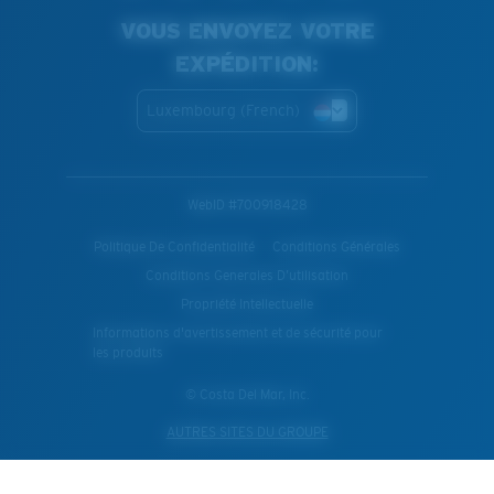
VOUS ENVOYEZ VOTRE
EXPÉDITION:
Luxembourg (French)
WebID #
700918428
Politique De Confidentialité
Conditions Générales
Conditions Generales D’utilisation
Propriété Intellectuelle
Informations d'avertissement et de sécurité pour
les produits
© Costa Del Mar, Inc.
AUTRES SITES DU GROUPE