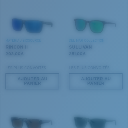
Utilisez ce guide pratique pour évaluer l’ajustement
DÉCOUVREZ NOTRE MISSION
que vous recherchez.
®
LIAISON COVALENTE C-WALL
MIROIR (EN OPTION)
VERRES EN POLYCARBONATE
MATÉRIAU BIOSOURCÉ
DEL MAR COLLECTION
FILM POLARISANT
RINCON II
SULLIVAN
VERRES EN POLYCARBONATE
203,00 €
251,00 €
®
LIAISON COVALENTE C-WALL
LES PLUS CONVOITÉS
LES PLUS CONVOITÉS
AJOUTER AU
AJOUTER AU
PANIER
PANIER
S
M
Jusqu’au bout?
Vous cherchez peut-être une monture de
petite
ou de
taille
moyenne
.