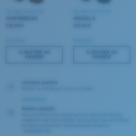
Léger et résistant aux chocs
DEL MAR COLLECTION
DEL MAR COLLECTION
SHIPWRECKS
GRAVELS
Le polycarbonate sont les matériaux les plus légers
231,00 €
231,00 €
et robustes qui soient pour le choix des verres
®
C-WALL
est une liaison covalente anti-rayures
NOUVEAU
NOUVEAU
M
L
AJOUTER AU
AJOUTER AU
BREVET U.S. N° 7.506.977
PANIER
PANIER
Chevilles du milieu?
Vous cherchez peut-être une monture de taille
moyenne
ou
grande
.
Livraison gratuite
Recevez vos articles en 3-4 jours ouvrables.
En savoir plus
Retours gratuits
Nous souhaitons nous assurer que vous recevrez la paire de
lunettes de soleil Costa parfaite, c'est pourquoi nous vous offrons
les retours gratuits pour toute commande passée sur
CostaDelMar.com.