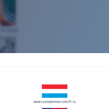
e en kayak
www.costadelmar.com/fr-lu