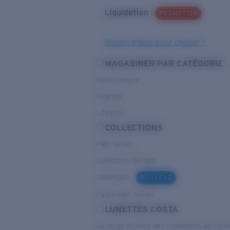
Liquidation
PROMOTION
Besoin d’aide pour choisir ?
MAGASINER PAR CATÉGORIE
Performance
Hybride
Lifestyle
COLLECTIONS
PRO Series
Collection Del Mar
Untangled
NOUVEAU
Pathfinder Series
LUNETTES COSTA
Au large et dans des conditions de fort