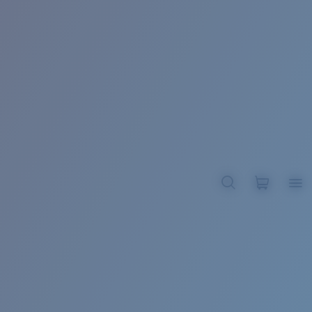
BROADBILL II XL