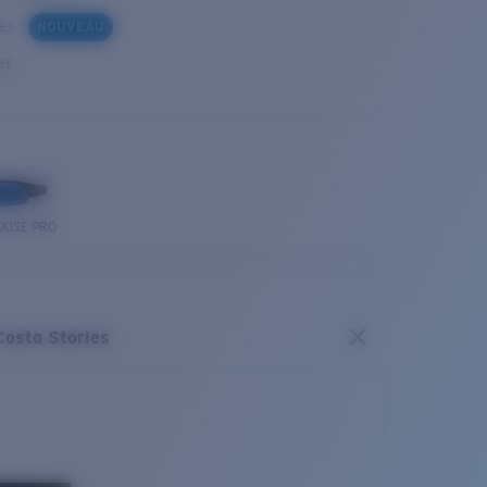
ues
NOUVEAU
es
OUSE PRO
Costa Stories