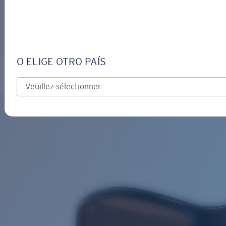
S’IDENTIFIER / CRÉER UN C
Obtenir de l'aide
Suivi de commande
TUNA ALLEY READERS
OBJECTIF MIS À JOUR
AJOUTÉ AU PANIER!
O ELIGE OTRO PAÍS
Polarisé
Prix :
Gratuit
Quantité:
Prix :
Gratuit
Quantité: