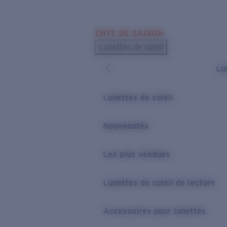
Skip to main content
ENTE DE SAISON
LES PLUS RECHERCHÉS
Lunettes de soleil
Meilleures ventes de lunettes de soleil
Lu
Nouveaux modèles solaires
LIENS UTILES
Lunettes de soleil
Verres de rechange
Nouveautés
Garantie et Réparations
Les plus vendues
Lunettes de soleil de lecture
Accessoires pour lunettes