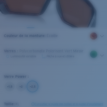
Couleur de la monture
:
Écaille
Verres
:
Polycarbonate Polarisant Vert Miroir
Luminosité variable
Pêche à vue et côtière
Verre Power
:
+1.5
+2
+2.5
Taille:
XL
Consultez le guide des tailles et le guide d'ajustement