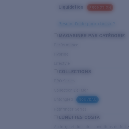
Liquidation
PROMOTION
Besoin d’aide pour choisir ?
MAGASINER PAR CATÉGORIE
Performance
Hybride
Lifestyle
COLLECTIONS
PRO Series
Collection Del Mar
Untangled
NOUVEAU
Pathfinder Series
LUNETTES COSTA
Au large et dans des conditions de fort