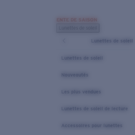
Skip to main content
ENTE DE SAISON
LES PLUS RECHERCHÉS
Lunettes de soleil
Meilleures ventes de lunettes de soleil
Lunettes de soleil
Nouveaux modèles solaires
LIENS UTILES
Lunettes de soleil
Verres de rechange
Nouveautés
Garantie et Réparations
Les plus vendues
Lunettes de soleil de lecture
Accessoires pour lunettes