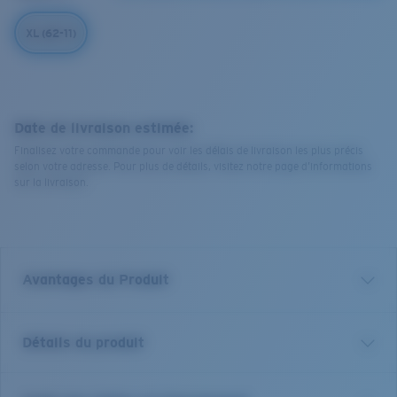
XL (62-11)
Date de livraison estimée:
Finalisez votre commande pour voir les délais de livraison les plus précis
selon votre adresse. Pour plus de détails, visitez notre page d’informations
sur la livraison.
Avantages du Produit
Verre polarisé 580 de première qualité*
Détails du produit
Filtrer les reflets est essentiel pour quiconque se
trouve sur l'eau ou au grand air. Nous ne vendons