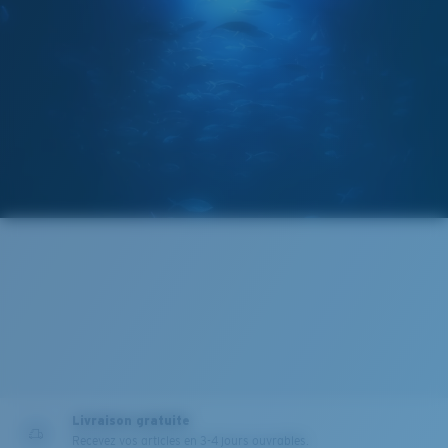
La technologie brevetée des
verres gère la lumière grâce à:
L’absorption de la lumière bleue à haute énergie
visible (HEV) nocive
Renfort du rouge, du bleu et du vert
Elle filtre la lumière jaune intense
Verre Polarisé 580®
Standard
Ajustement Standard
Un grand verre frontal conçu pour s'adapter aux
580® lightwave Polycarbonate
personnes ayant une tête de taille moyenne.
Livraison gratuite
Recevez vos articles en 3-4 jours ouvrables.