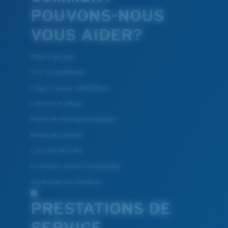
moyenne
ou
grande
.
POUVONS-NOUS
VOUS AIDER?
Obtenir de l'aide
Suivi de commande
Créez Et Suivez Votre Retour
Livraison et retours
XL
Pièces de rechange et entretien
Modes de paiement
Les deux dernières chevilles?
Costa Del Mar FAQ
Vous cherchez peut-être une monture de
grande
taille.
Promotions et bons de reduction
Se rétracter du contrat ici
PRESTATIONS DE