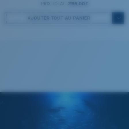
PRIX TOTAL:
296,00 €
Costa Case
4. Hauteur verres:
47.9 mm
AJOUTER TOUT AU PANIER
5. Longueur branches:
140 mm
VERRES COSTA 580®
Cleaning Cloth
Mis au point par nos experts du spectre lumineux, les
verres Costa 580 permettent d’améliorer les couleurs
contrairement aux verres de lunettes de soleil
classiques qui peuvent se révéler insuffisants.
La technologie brevetée des
verres gère la lumière grâce à:
L’absorption de la lumière bleue à haute énergie
visible (HEV) nocive