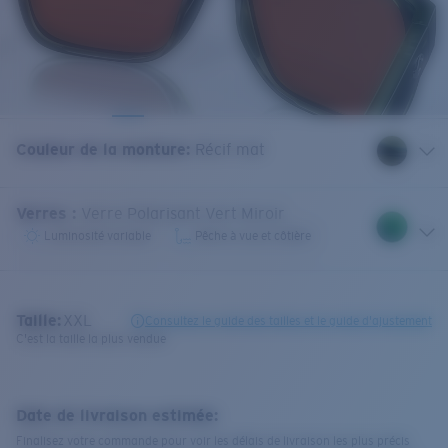
Couleur de la monture
:
Récif mat
Verres
:
Verre Polarisant Vert Miroir
Luminosité variable
Pêche à vue et côtière
Taille:
XXL
Consultez le guide des tailles et le guide d'ajustement
C'est la taille la plus vendue
Date de livraison estimée:
Finalisez votre commande pour voir les délais de livraison les plus précis