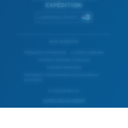
EXPÉDITION:
Luxembourg (French)
WebID #
599821782
Politique De Confidentialité
Conditions Générales
Conditions Generales D’utilisation
Propriété Intellectuelle
Informations d'avertissement et de sécurité pour
les produits
© Costa Del Mar, Inc.
AUTRES SITES DU GROUPE