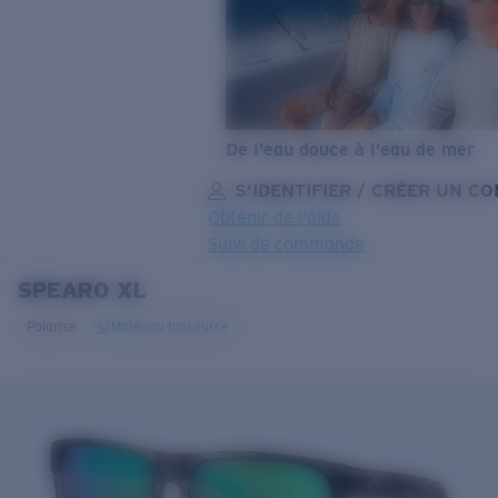
De l’eau douce à l’eau de mer
S’IDENTIFIER / CRÉER UN C
Obtenir de l'aide
Suivi de commande
SPEARO XL
OBJECTIF MIS À JOUR
AJOUTÉ AU PANIER!
Polarisé
Matériau biosourcé
Prix :
Gratuit
Quantité:
Prix :
Gratuit
Quantité: