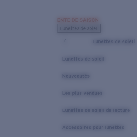
Skip to main content
ENTE DE SAISON
LES PLUS RECHERCHÉS
Lunettes de soleil
Meilleures ventes de lunettes de soleil
Lunettes de soleil
Nouveaux modèles solaires
LIENS UTILES
Lunettes de soleil
Verres de rechange
Nouveautés
Garantie et Réparations
Les plus vendues
Lunettes de soleil de lecture
Accessoires pour lunettes