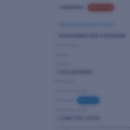
Liquidation
PROMOTION
Besoin d’aide pour choisir ?
MAGASINER PAR CATÉGORIE
Performance
Hybride
Lifestyle
COLLECTIONS
PRO Series
Collection Del Mar
Untangled
NOUVEAU
Pathfinder Series
LUNETTES COSTA
Au large et dans des conditions de fort