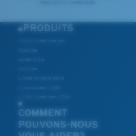
Privacy Policy
for complete details.
PRODUITS
Lunettes de soleil polarisées
Nouveautés
Les plus vendus
Liquidation
Lunettes de soleil de lecture
Accessoires pour lunettes
Lunettes de soleil pour la pêche
COMMENT
POUVONS-NOUS
VOUS AIDER?