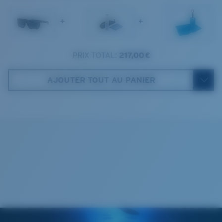
1. Largeur monture:
130 mm
+
+
2. Largeur pont:
12 mm
Verre Polarisé 580®
3. Largeur verres:
60 mm
PRIX TOTAL:
217,00 €
Costa Case
4. Hauteur verres:
42.3 mm
AJOUTER TOUT AU PANIER
580® lightwave glass
5. Longueur branches:
140 mm
Cleaning Cloth
®
LIAISON COVALENTE C-WALL
COUCHE DE VERRE