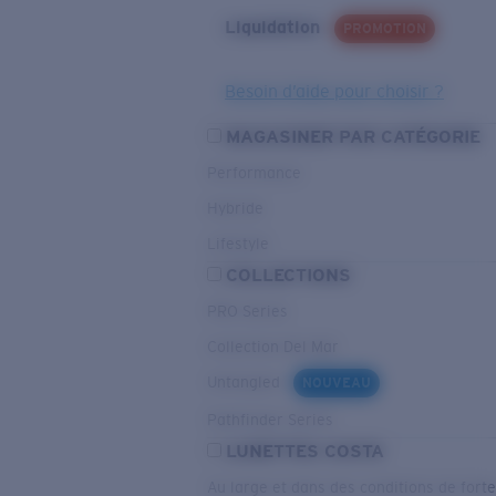
Liquidation
PROMOTION
Besoin d’aide pour choisir ?
MAGASINER PAR CATÉGORIE
Performance
Hybride
Lifestyle
COLLECTIONS
PRO Series
Collection Del Mar
Untangled
NOUVEAU
Pathfinder Series
LUNETTES COSTA
Au large et dans des conditions de fort