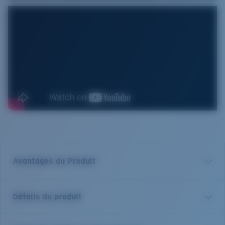
Avantages du Produit
Verre polarisé 580 de première qualité*
Détails du produit
Filtrer les reflets est essentiel pour quiconque se
trouve sur l'eau ou au grand air. Nous ne vendons