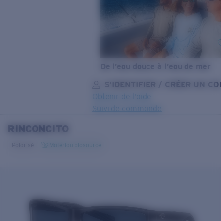
De l’eau douce à l’eau de mer
S’IDENTIFIER / CRÉER UN C
Obtenir de l'aide
Suivi de commande
RINCONCITO
OBJECTIF MIS À JOUR
AJOUTÉ AU PANIER!
Polarisé
Matériau biosourcé
Prix :
Gratuit
Quantité:
Prix :
Gratuit
Quantité: