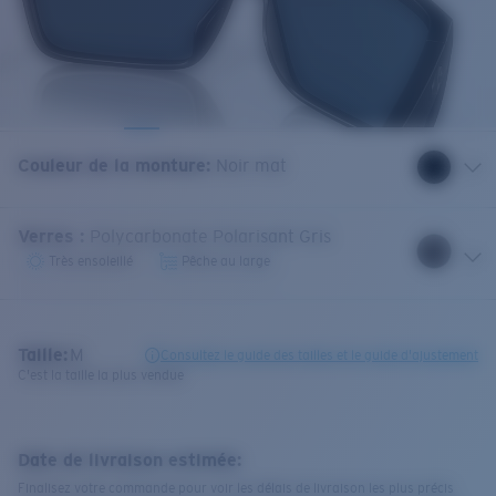
Couleur de la monture
:
Noir mat
Verres
:
Polycarbonate Polarisant Gris
Très ensoleillé
Pêche au large
Taille:
M
Consultez le guide des tailles et le guide d'ajustement
C'est la taille la plus vendue
Date de livraison estimée:
Finalisez votre commande pour voir les délais de livraison les plus précis