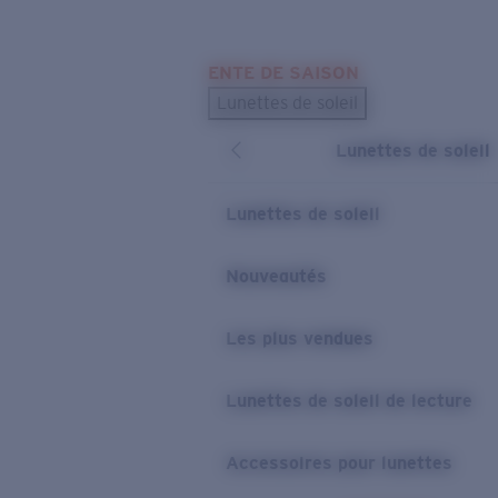
Skip to main content
ENTE DE SAISON
LES PLUS RECHERCHÉS
Lunettes de soleil
Meilleures ventes de lunettes de soleil
Lunettes de soleil
Nouveaux modèles solaires
LIENS UTILES
Lunettes de soleil
Verres de rechange
Nouveautés
Garantie et Réparations
Les plus vendues
Lunettes de soleil de lecture
Accessoires pour lunettes