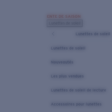
Skip to main content
ENTE DE SAISON
LES PLUS RECHERCHÉS
Lunettes de soleil
Meilleures ventes de lunettes de soleil
Lunettes de soleil
Nouveaux modèles solaires
LIENS UTILES
Lunettes de soleil
Verres de rechange
Nouveautés
Garantie et Réparations
Les plus vendues
Lunettes de soleil de lecture
Accessoires pour lunettes