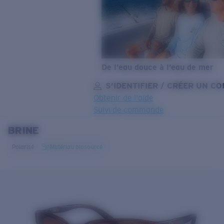
De l’eau douce à l’eau de mer
S’IDENTIFIER / CRÉER UN C
Obtenir de l'aide
Suivi de commande
BRINE
OBJECTIF MIS À JOUR
AJOUTÉ AU PANIER!
Polarisé
Matériau biosourcé
Prix :
Gratuit
Quantité:
Prix :
Gratuit
Quantité: