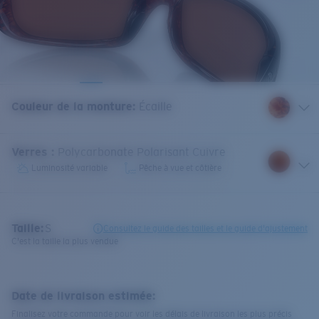
Couleur de la monture
:
Écaille
Verres
:
Polycarbonate Polarisant Cuivre
Luminosité variable
Pêche à vue et côtière
Taille:
S
Consultez le guide des tailles et le guide d'ajustement
C'est la taille la plus vendue
Date de livraison estimée:
Finalisez votre commande pour voir les délais de livraison les plus précis