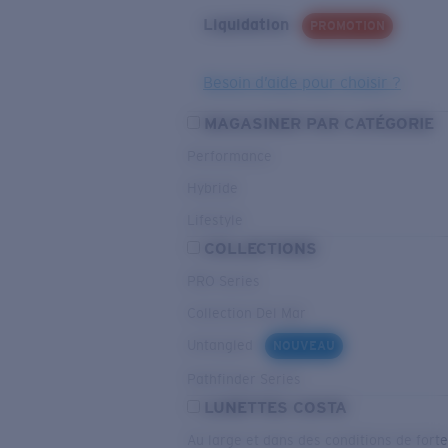
Liquidation
PROMOTION
Besoin d’aide pour choisir ?
MAGASINER PAR CATÉGORIE
Performance
Hybride
Lifestyle
COLLECTIONS
PRO Series
Collection Del Mar
Untangled
NOUVEAU
Pathfinder Series
LUNETTES COSTA
Au large et dans des conditions de fort