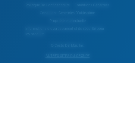
Politique De Confidentialité
Conditions Générales
Conditions Generales D’utilisation
Propriété Intellectuelle
Informations d'avertissement et de sécurité pour
les produits
© Costa Del Mar, Inc.
AUTRES SITES DU GROUPE