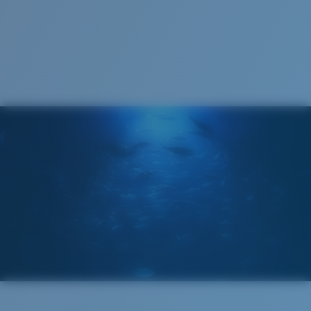
1. Largeur monture:
135 mm
Courbure de base :
Base 8 Decentered
Catégorie de verres :
3P
2. Largeur pont:
16 mm
3. Largeur verres:
61.8 mm
Costa Case
4. Hauteur verres:
38 mm
5. Longueur branches:
130 mm
VERRES COSTA 580®
Cleaning Cloth
Mis au point par nos experts du spectre lumineux, les
verres Costa 580 permettent d’améliorer les couleurs
contrairement aux verres de lunettes de soleil
classiques qui peuvent se révéler insuffisants.