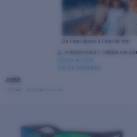
De l’eau douce à l’eau de mer
S’IDENTIFIER / CRÉER UN C
Obtenir de l'aide
Suivi de commande
JOSE
OBJECTIF MIS À JOUR
AJOUTÉ AU PANIER!
Polarisé
Matériau biosourcé
Prix :
Gratuit
Quantité:
Prix :
Gratuit
Quantité: