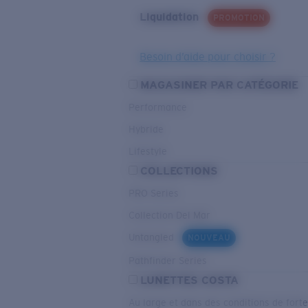
Liquidation
PROMOTION
Besoin d’aide pour choisir ?
MAGASINER PAR CATÉGORIE
Performance
Hybride
Lifestyle
COLLECTIONS
PRO Series
Collection Del Mar
Untangled
NOUVEAU
Pathfinder Series
LUNETTES COSTA
Au large et dans des conditions de fort