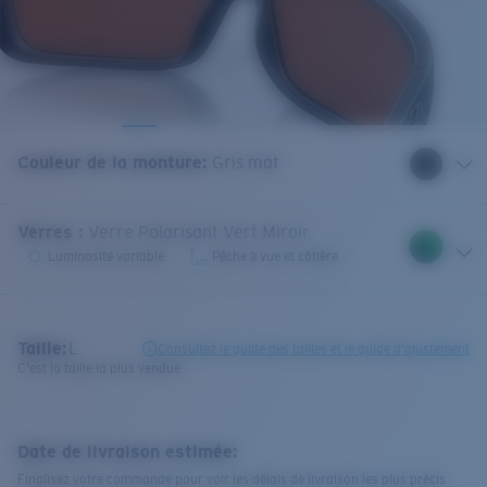
Couleur de la monture
:
Gris mat
Verres
:
Verre Polarisant Vert Miroir
Luminosité variable
Pêche à vue et côtière
Taille:
L
Consultez le guide des tailles et le guide d'ajustement
C'est la taille la plus vendue
Date de livraison estimée:
Finalisez votre commande pour voir les délais de livraison les plus précis