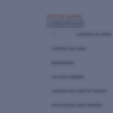
Skip to main content
ENTE DE SAISON
LES PLUS RECHERCHÉS
Lunettes de soleil
Meilleures ventes de lunettes de soleil
Lunettes de soleil
Nouveaux modèles solaires
LIENS UTILES
Lunettes de soleil
Verres de rechange
Nouveautés
Garantie et Réparations
Les plus vendues
Lunettes de soleil de lecture
Accessoires pour lunettes