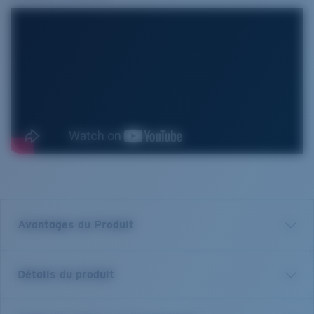
Avantages du Produit
Verre polarisé 580 de première qualité*
Détails du produit
Filtrer les reflets est essentiel pour quiconque se
trouve sur l'eau ou au grand air. Nous ne vendons