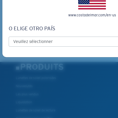
*Adresse e-mail
www.costadelmar.com/en-us
INSCRIVEZ-VOUS
O ELIGE OTRO PAÍS
By clicking "SIGN UP", you agree to receive our emails for
information on the latest brand stories, products, promotions
and exclusive offers reserved for our subscribers. See our
XL
Privacy Policy
for complete details.
Les deux dernières chevilles?
Vous cherchez peut-être une monture de
grande
PRODUITS
taille.
Lunettes de soleil polarisées
Nouveautés
Les plus vendus
Liquidation
Lunettes de soleil de lecture