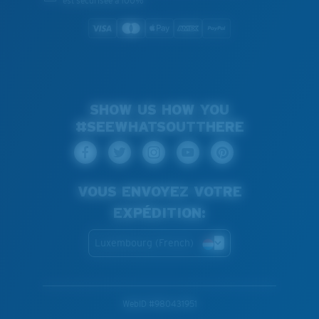
est sécurisée à 100%
SHOW US HOW YOU
#SEEWHATSOUTTHERE
VOUS ENVOYEZ VOTRE
EXPÉDITION:
Luxembourg (French)
WebID #
980431951