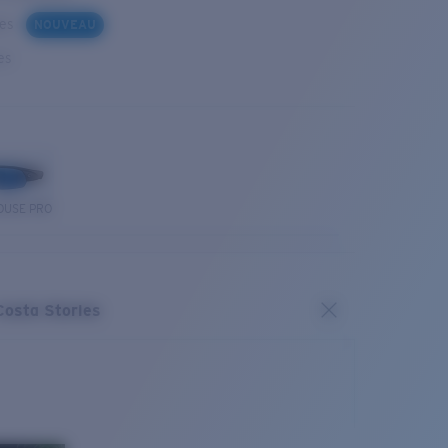
ues
NOUVEAU
es
OUSE PRO
Costa Stories