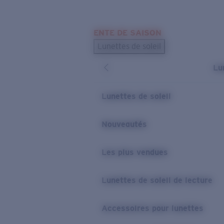
Skip to main content
ENTE DE SAISON
LES PLUS RECHERCHÉS
Lunettes de soleil
Meilleures ventes de lunettes de soleil
Lu
Nouveaux modèles solaires
LIENS UTILES
Lunettes de soleil
Verres de rechange
Nouveautés
Garantie et Réparations
Les plus vendues
Lunettes de soleil de lecture
Accessoires pour lunettes