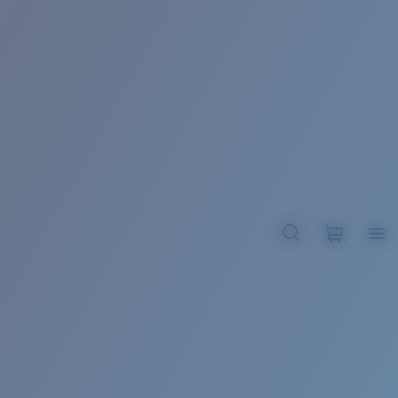
BROADBILL II XL