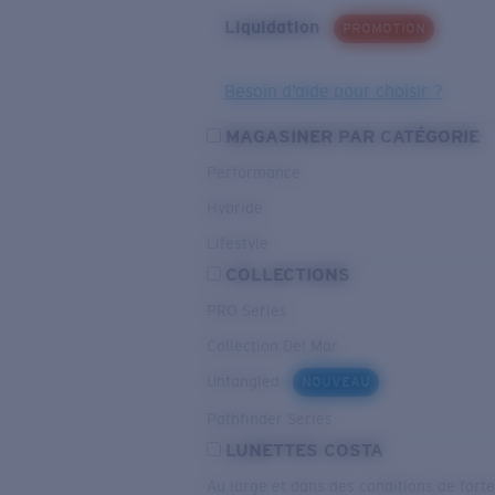
Liquidation
PROMOTION
Besoin d’aide pour choisir ?
MAGASINER PAR CATÉGORIE
Performance
Hybride
Lifestyle
COLLECTIONS
PRO Series
Collection Del Mar
Untangled
NOUVEAU
Pathfinder Series
LUNETTES COSTA
Au large et dans des conditions de fort