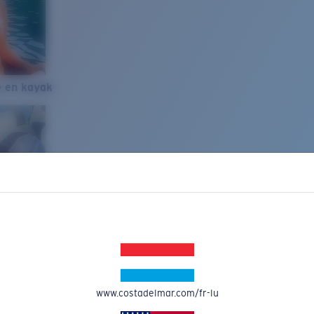
e en kayak
www.costadelmar.com/fr-lu