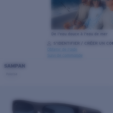
De l’eau douce à l’eau de mer
S’IDENTIFIER / CRÉER UN C
Obtenir de l'aide
Suivi de commande
SAMPAN
OBJECTIF MIS À JOUR
AJOUTÉ AU PANIER!
Polarisé
Prix :
Gratuit
Quantité:
Prix :
Gratuit
Quantité: