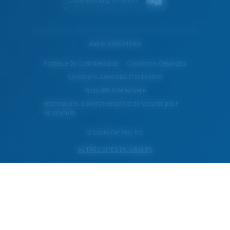
WebID #
618345631
Politique De Confidentialité
Conditions Générales
Conditions Generales D’utilisation
Propriété Intellectuelle
Informations d'avertissement et de sécurité pour
les produits
© Costa Del Mar, Inc.
AUTRES SITES DU GROUPE