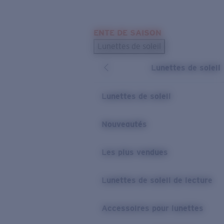
Skip to main content
ENTE DE SAISON
LES PLUS RECHERCHÉS
Lunettes de soleil
Meilleures ventes de lunettes de soleil
Lunettes de soleil
Nouveaux modèles solaires
LIENS UTILES
Lunettes de soleil
Verres de rechange
Nouveautés
Garantie et Réparations
Les plus vendues
Lunettes de soleil de lecture
Accessoires pour lunettes