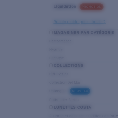
Liquidation
PROMOTION
Besoin d’aide pour choisir ?
MAGASINER PAR CATÉGORIE
Performance
Hybride
Lifestyle
COLLECTIONS
PRO Series
Collection Del Mar
Untangled
NOUVEAU
Pathfinder Series
LUNETTES COSTA
Au large et dans des conditions de fort