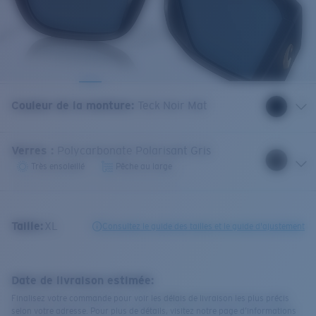
Couleur de la monture
:
Teck Noir Mat
Verres
:
Polycarbonate Polarisant Gris
Très ensoleillé
Pêche au large
Taille:
XL
Consultez le guide des tailles et le guide d'ajustement
Date de livraison estimée:
Finalisez votre commande pour voir les délais de livraison les plus précis
selon votre adresse. Pour plus de détails, visitez notre page d’informations