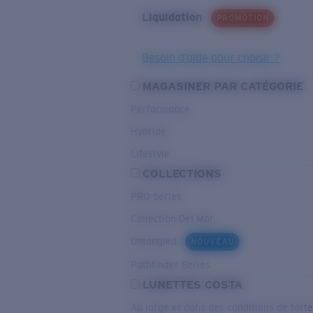
Liquidation
PROMOTION
Besoin d’aide pour choisir ?
MAGASINER PAR CATÉGORIE
Performance
Hybride
Lifestyle
COLLECTIONS
PRO Series
Collection Del Mar
Untangled
NOUVEAU
Pathfinder Series
LUNETTES COSTA
Au large et dans des conditions de fort