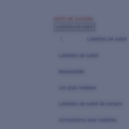
Skip to main content
ENTE DE SAISON
LES PLUS RECHERCHÉS
Lunettes de soleil
Meilleures ventes de lunettes de soleil
Lunettes de soleil
Nouveaux modèles solaires
LIENS UTILES
Lunettes de soleil
Verres de rechange
Nouveautés
Garantie et Réparations
Les plus vendues
Lunettes de soleil de lecture
Accessoires pour lunettes