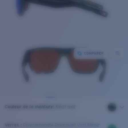
COMPARER
Couleur de la monture
:
Récif mat
Verres
:
Polycarbonate Polarisant Vert Miroir