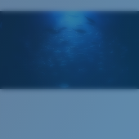
Costa Case
4. Hauteur verres:
45 mm
5. Longueur branches:
136 mm
VERRES COSTA 580®
Cleaning Cloth
Mis au point par nos experts du spectre lumineux, les
verres Costa 580 permettent d’améliorer les couleurs
contrairement aux verres de lunettes de soleil
classiques qui peuvent se révéler insuffisants.
La technologie brevetée des
verres gère la lumière grâce à:
L’absorption de la lumière bleue à haute énergie
visible (HEV) nocive