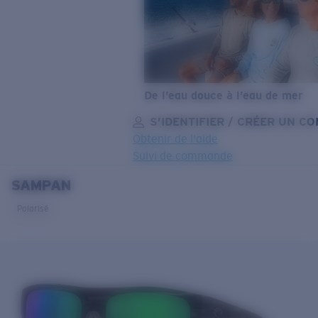
De l’eau douce à l’eau de mer
S’IDENTIFIER / CRÉER UN C
Obtenir de l'aide
Suivi de commande
SAMPAN
OBJECTIF MIS À JOUR
AJOUTÉ AU PANIER!
Polarisé
Prix :
Gratuit
Quantité:
Prix :
Gratuit
Quantité: