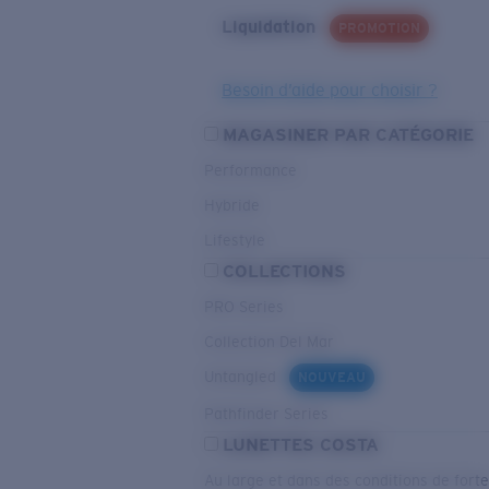
Liquidation
PROMOTION
Besoin d’aide pour choisir ?
MAGASINER PAR CATÉGORIE
Performance
Hybride
Lifestyle
COLLECTIONS
PRO Series
Collection Del Mar
Untangled
NOUVEAU
Pathfinder Series
LUNETTES COSTA
Au large et dans des conditions de fort