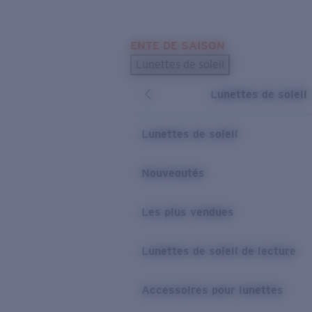
Skip to main content
ENTE DE SAISON
LES PLUS RECHERCHÉS
Lunettes de soleil
Meilleures ventes de lunettes de soleil
Lunettes de soleil
Nouveaux modèles solaires
LIENS UTILES
Lunettes de soleil
Verres de rechange
Nouveautés
Garantie et Réparations
Les plus vendues
Lunettes de soleil de lecture
Accessoires pour lunettes