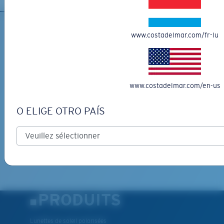
Vous cherchez peut-être une monture de taille
moyenne
ou
grande
.
www.costadelmar.com/fr-lu
INSCRIVEZ-VOUS À
L'INFOLETTRE ET RECEVEZ
DES PROMOTIONS
www.costadelmar.com/en-us
*Adresse e-mail
O ELIGE OTRO PAÍS
INSCRIVEZ-VOUS
XL
By clicking "SIGN UP", you agree to receive our emails for
information on the latest brand stories, products, promotions
and exclusive offers reserved for our subscribers. See our
Les deux dernières chevilles?
Privacy Policy
for complete details.
Vous cherchez peut-être une monture de
grande
taille.
PRODUITS
Lunettes de soleil polarisées