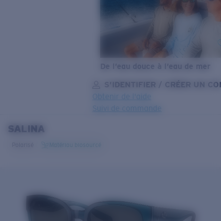
De l’eau douce à l’eau de mer
S’IDENTIFIER / CRÉER UN C
Obtenir de l'aide
Suivi de commande
SALINA
OBJECTIF MIS À JOUR
AJOUTÉ AU PANIER!
Polarisé
Matériau biosourcé
Prix :
Gratuit
Quantité:
Prix :
Gratuit
Quantité: