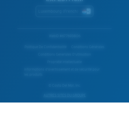
Luxembourg (French)
WebID #
677693806
Politique De Confidentialité
Conditions Générales
Conditions Generales D’utilisation
Propriété Intellectuelle
Informations d'avertissement et de sécurité pour
les produits
© Costa Del Mar, Inc.
AUTRES SITES DU GROUPE