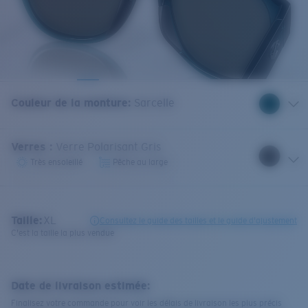
Couleur de la monture
:
Sarcelle
Verres
:
Verre Polarisant Gris
Très ensoleillé
Pêche au large
Taille:
XL
Consultez le guide des tailles et le guide d'ajustement
C'est la taille la plus vendue
Date de livraison estimée:
Finalisez votre commande pour voir les délais de livraison les plus précis