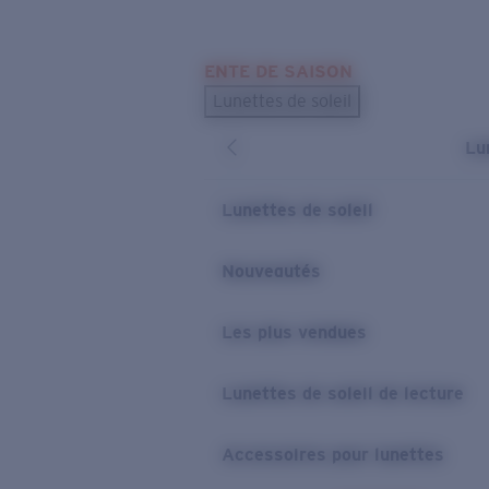
Skip to main content
ENTE DE SAISON
LES PLUS RECHERCHÉS
Lunettes de soleil
Meilleures ventes de lunettes de soleil
Lu
Nouveaux modèles solaires
LIENS UTILES
Lunettes de soleil
Verres de rechange
Nouveautés
Garantie et Réparations
Les plus vendues
Lunettes de soleil de lecture
Accessoires pour lunettes