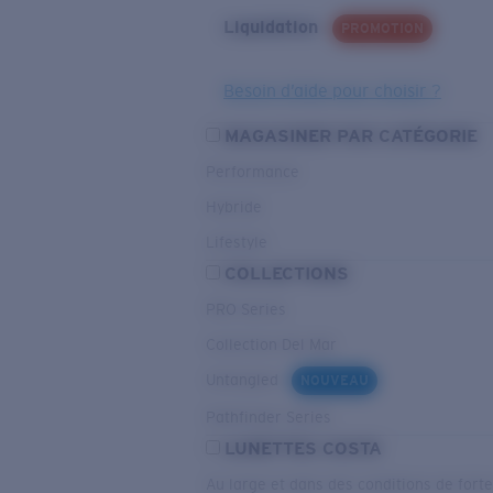
Liquidation
PROMOTION
Besoin d’aide pour choisir ?
MAGASINER PAR CATÉGORIE
Performance
Hybride
Lifestyle
COLLECTIONS
PRO Series
Collection Del Mar
Untangled
NOUVEAU
Pathfinder Series
LUNETTES COSTA
Au large et dans des conditions de fort