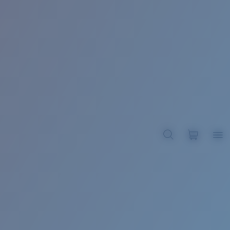
BROADBILL II XL