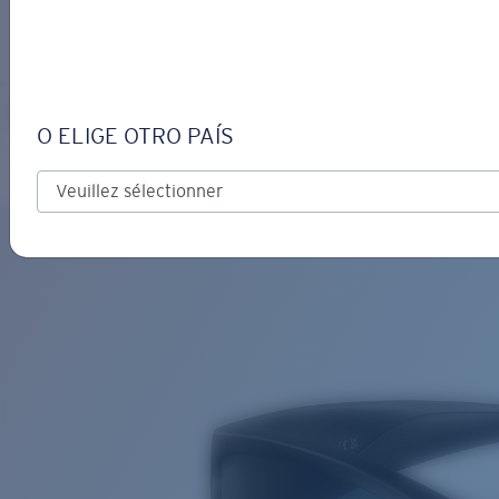
S’IDENTIFIER / CRÉER UN C
Obtenir de l'aide
Suivi de commande
FISCH
OBJECTIF MIS À JOUR
AJOUTÉ AU PANIER!
O ELIGE OTRO PAÍS
Polarisé
Matériau biosourcé
Prix :
Gratuit
Quantité:
Prix :
Gratuit
Quantité: