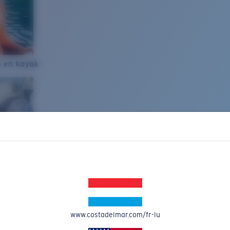
e en kayak
www.costadelmar.com/fr-lu