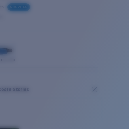
ues
NOUVEAU
es
OUSE PRO
Costa Stories