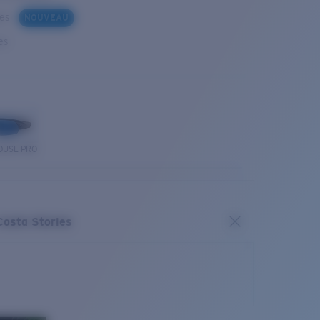
ues
NOUVEAU
es
OUSE PRO
Costa Stories