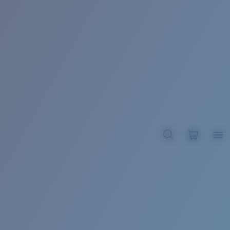
BROADBILL II XL