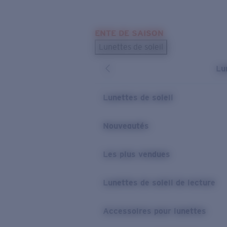
Skip to main content
ENTE DE SAISON
LES PLUS RECHERCHÉS
Lunettes de soleil
Meilleures ventes de lunettes de soleil
Lu
Nouveaux modèles solaires
LIENS UTILES
Lunettes de soleil
Verres de rechange
Nouveautés
Garantie et Réparations
Les plus vendues
Lunettes de soleil de lecture
Accessoires pour lunettes