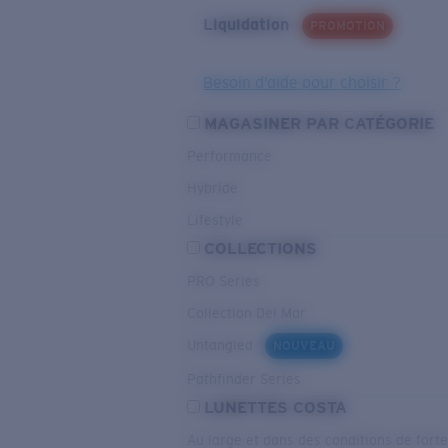
Liquidation
PROMOTION
Besoin d’aide pour choisir ?
MAGASINER PAR CATÉGORIE
Performance
Hybride
Lifestyle
COLLECTIONS
PRO Series
Collection Del Mar
Untangled
NOUVEAU
Pathfinder Series
LUNETTES COSTA
Au large et dans des conditions de fort