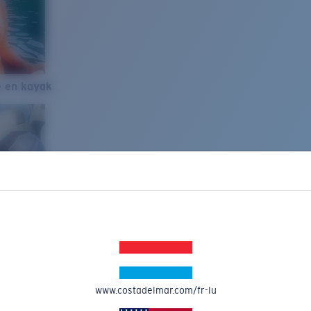
e en kayak
www.costadelmar.com/fr-lu