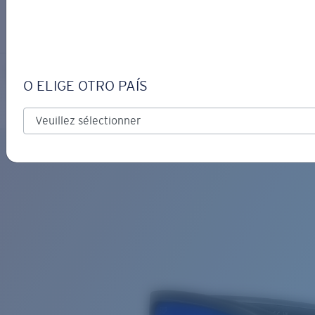
S’IDENTIFIER / CRÉER UN C
Obtenir de l'aide
Suivi de commande
WHITETIP
OBJECTIF MIS À JOUR
AJOUTÉ AU PANIER!
O ELIGE OTRO PAÍS
Polarisé
Matériau biosourcé
Prix :
Gratuit
Quantité:
Prix :
Gratuit
Quantité: