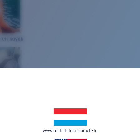
e en kayak
www.costadelmar.com/fr-lu