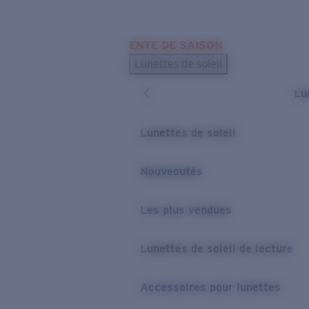
Skip to main content
ENTE DE SAISON
LES PLUS RECHERCHÉS
Lunettes de soleil
Meilleures ventes de lunettes de soleil
Lu
Nouveaux modèles solaires
LIENS UTILES
Lunettes de soleil
Verres de rechange
Nouveautés
Garantie et Réparations
Les plus vendues
Lunettes de soleil de lecture
Accessoires pour lunettes