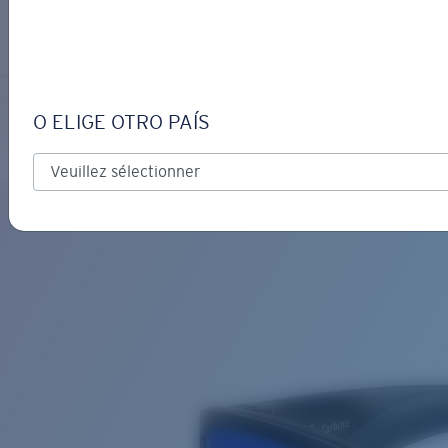
S’IDENTIFIER / CRÉER UN C
Obtenir de l'aide
Suivi de commande
CORBINA
OBJECTIF MIS À JOUR
AJOUTÉ AU PANIER!
O ELIGE OTRO PAÍS
Polarisé
Matériau biosourcé
Prix :
Gratuit
Quantité:
Prix :
Gratuit
Quantité: