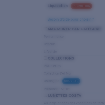
Liquidation
PROMOTION
Besoin d’aide pour choisir ?
MAGASINER PAR CATÉGORIE
Performance
Hybride
Lifestyle
COLLECTIONS
PRO Series
Collection Del Mar
Untangled
NOUVEAU
Pathfinder Series
LUNETTES COSTA
Au large et dans des conditions de fort