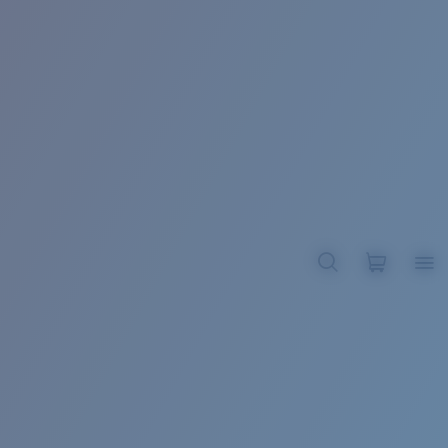
BROADBILL II XL