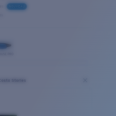
ues
NOUVEAU
es
OUSE PRO
Costa Stories