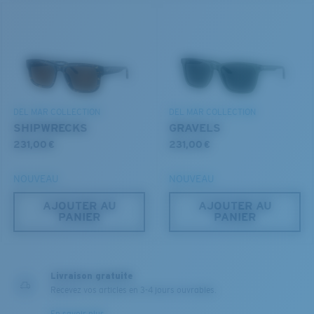
S
M
Jusqu’au bout?
Vous cherchez peut-être une monture de
petite
ou de
taille
moyenne
.
DEL MAR COLLECTION
DEL MAR COLLECTION
SHIPWRECKS
GRAVELS
231,00 €
231,00 €
NOUVEAU
NOUVEAU
AJOUTER AU
AJOUTER AU
PANIER
PANIER
M
L
Chevilles du milieu?
Livraison gratuite
Vous cherchez peut-être une monture de taille
Recevez vos articles en 3-4 jours ouvrables.
moyenne
ou
grande
.
En savoir plus