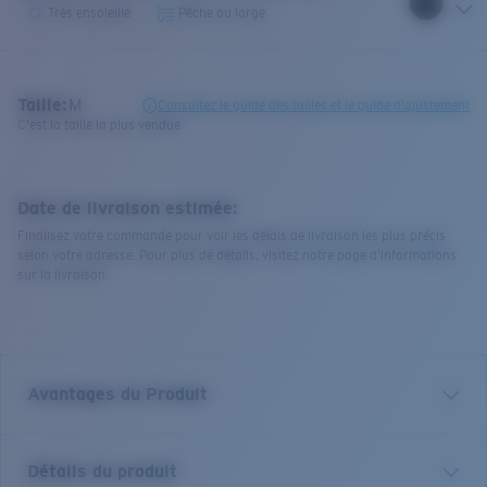
Très ensoleillé
Pêche au large
Taille:
M
Consultez le guide des tailles et le guide d'ajustement
C'est la taille la plus vendue
Date de livraison estimée:
Finalisez votre commande pour voir les délais de livraison les plus précis
selon votre adresse. Pour plus de détails, visitez notre page d’informations
sur la livraison.
Avantages du Produit
Verre polarisé 580 de première qualité*
Détails du produit