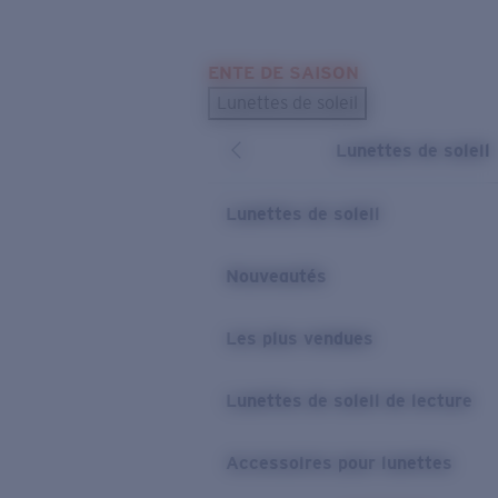
Skip to main content
ENTE DE SAISON
LES PLUS RECHERCHÉS
Lunettes de soleil
Meilleures ventes de lunettes de soleil
Lunettes de soleil
Nouveaux modèles solaires
LIENS UTILES
Lunettes de soleil
Verres de rechange
Nouveautés
Garantie et Réparations
Les plus vendues
Lunettes de soleil de lecture
Accessoires pour lunettes