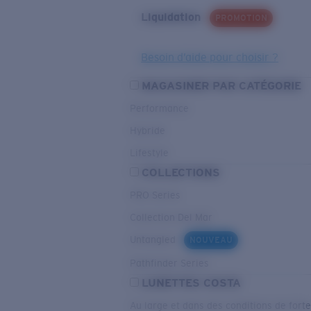
Liquidation
PROMOTION
Besoin d’aide pour choisir ?
MAGASINER PAR CATÉGORIE
Performance
Hybride
Lifestyle
COLLECTIONS
PRO Series
Collection Del Mar
Untangled
NOUVEAU
Pathfinder Series
LUNETTES COSTA
Au large et dans des conditions de fort