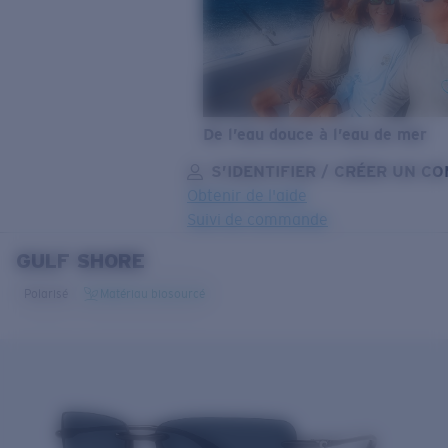
De l’eau douce à l’eau de mer
S’IDENTIFIER / CRÉER UN C
Obtenir de l'aide
Suivi de commande
GULF SHORE
OBJECTIF MIS À JOUR
AJOUTÉ AU PANIER!
Polarisé
Matériau biosourcé
Prix :
Gratuit
Quantité:
Prix :
Gratuit
Quantité: