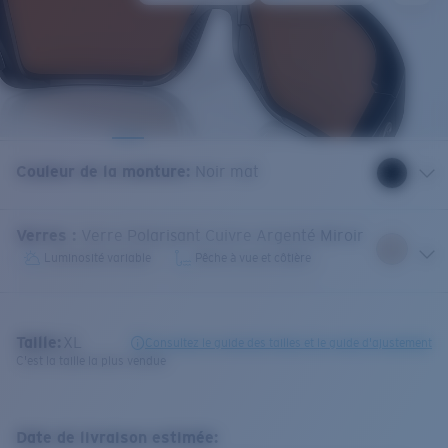
Couleur de la monture
:
Noir mat
Verres
:
Verre Polarisant Cuivre Argenté Miroir
Luminosité variable
Pêche à vue et côtière
Taille:
XL
Consultez le guide des tailles et le guide d'ajustement
C'est la taille la plus vendue
Date de livraison estimée: