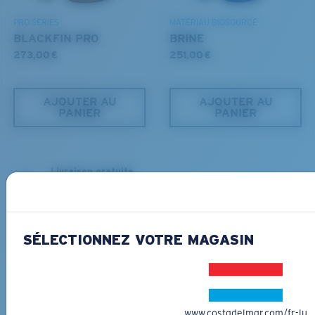
PRO SERIES
MATÉRIAU BIOSOURCÉ
BLACKFIN PRO
BRINE
273,00 €
251,00 €
AJOUTER AU
AJOUTER AU
PANIER
PANIER
Livraison gratuite
Recevez vos articles en 3-4 jours ouvrables.
En savoir plus
Retours gratuits
SÉLECTIONNEZ VOTRE MAGASIN
Nous souhaitons nous assurer que vous recevrez la paire de
lunettes de soleil Costa parfaite, c'est pourquoi nous vous offrons
les retours gratuits pour toute commande passée sur
CostaDelMar.com.
En savoir plus
www.costadelmar.com/fr-lu