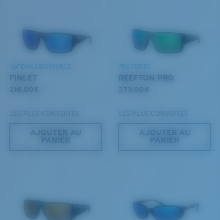
Les deux dernières chevilles?
DÉCOUVREZ NOTRE MISSION
Vous cherchez peut-être une monture de
grande
taille.
MATÉRIAU BIOSOURCÉ
PRO SERIES
FINLET
REEFTON PRO
218,00 €
273,00 €
LES PLUS CONVOITÉS
LES PLUS CONVOITÉS
AJOUTER AU
AJOUTER AU
PANIER
PANIER