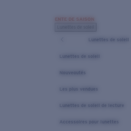
Skip to main content
ENTE DE SAISON
LES PLUS RECHERCHÉS
Lunettes de soleil
Meilleures ventes de lunettes de soleil
Lunettes de soleil
Nouveaux modèles solaires
LIENS UTILES
Lunettes de soleil
Verres de rechange
Nouveautés
Garantie et Réparations
Les plus vendues
Lunettes de soleil de lecture
Accessoires pour lunettes