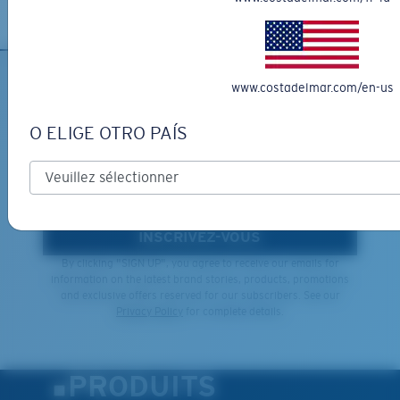
www.costadelmar.com/en-us
INSCRIVEZ-VOUS À
L'INFOLETTRE ET RECEVEZ
O ELIGE OTRO PAÍS
DES PROMOTIONS
*Adresse e-mail
INSCRIVEZ-VOUS
By clicking "SIGN UP", you agree to receive our emails for
information on the latest brand stories, products, promotions
and exclusive offers reserved for our subscribers. See our
Privacy Policy
for complete details.
PRODUITS