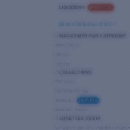
Liquidation
PROMOTION
Besoin d’aide pour choisir ?
MAGASINER PAR CATÉGORIE
Performance
Hybride
Lifestyle
COLLECTIONS
PRO Series
Collection Del Mar
Untangled
NOUVEAU
Pathfinder Series
LUNETTES COSTA
Au large et dans des conditions de fort