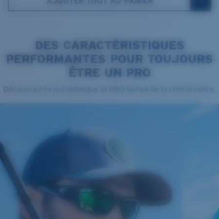
AJOUTER TOUT AU PANIER
5. Longueur branches:
120 mm
DES CARACTÉRISTIQUES
PERFORMANTES POUR TOUJOURS
ÊTRE UN PRO
Cleaning Cloth
Découvrez ce qui distingue la PRO Series de la concurrence.
VERRES COSTA 580®
Mis au point par nos experts du spectre lumineux, les
verres Costa 580 permettent d’améliorer les couleurs
contrairement aux verres de lunettes de soleil
classiques qui peuvent se révéler insuffisants.
La technologie brevetée des
verres gère la lumière grâce à:
L’absorption de la lumière bleue à haute énergie
visible (HEV) nocive
Standard