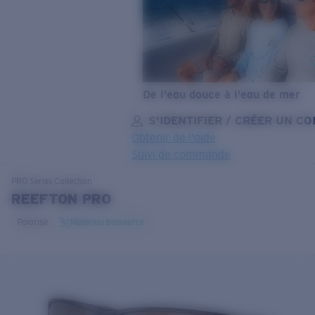
De l’eau douce à l’eau de mer
S’IDENTIFIER / CRÉER UN C
Obtenir de l'aide
Suivi de commande
OBJECTIF MIS À JOUR
AJOUTÉ AU PANIER!
PRO Series
Collection
REEFTON PRO
Polarisé
Matériau biosourcé
Prix :
Gratuit
Quantité:
Prix :
Gratuit
Quantité: