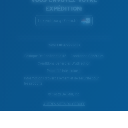
VOUS ENVOYEZ VOTRE
EXPÉDITION:
Luxembourg (French)
WebID #
846553238
Politique De Confidentialité
Conditions Générales
Conditions Generales D’utilisation
Propriété Intellectuelle
Informations d'avertissement et de sécurité pour
les produits
© Costa Del Mar, Inc.
AUTRES SITES DU GROUPE