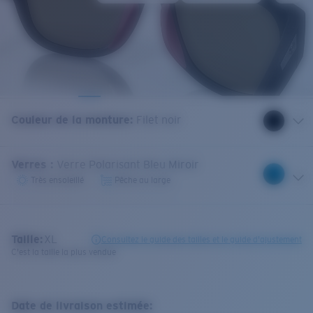
Couleur de la monture
:
Filet noir
Verres
:
Verre Polarisant Bleu Miroir
Très ensoleillé
Pêche au large
Taille:
XL
Consultez le guide des tailles et le guide d'ajustement
C'est la taille la plus vendue
Date de livraison estimée: