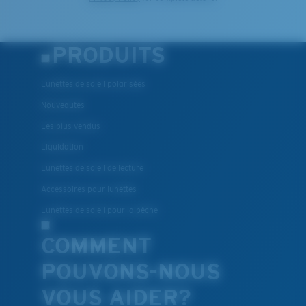
PRODUITS
Lunettes de soleil polarisées
Nouveautés
Les plus vendus
Liquidation
Lunettes de soleil de lecture
Accessoires pour lunettes
Lunettes de soleil pour la pêche
COMMENT
POUVONS-NOUS
VOUS AIDER?