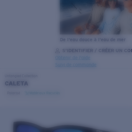
De l’eau douce à l’eau de mer
S’IDENTIFIER / CRÉER UN C
Obtenir de l'aide
Suivi de commande
OBJECTIF MIS À JOUR
AJOUTÉ AU PANIER!
Untangled
Collection
CALETA
Polarisé
Matériaux Recyclés
Prix :
Gratuit
Quantité:
Prix :
Gratuit
Quantité: