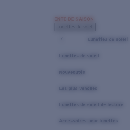
Skip to main content
ENTE DE SAISON
LES PLUS RECHERCHÉS
Lunettes de soleil
Meilleures ventes de lunettes de soleil
Lunettes de soleil
Nouveaux modèles solaires
LIENS UTILES
Lunettes de soleil
Verres de rechange
Nouveautés
Garantie et Réparations
Les plus vendues
Lunettes de soleil de lecture
Accessoires pour lunettes