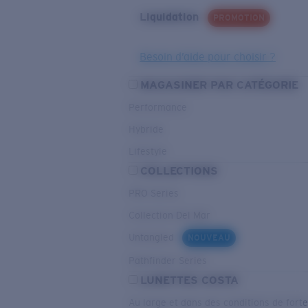
Liquidation
PROMOTION
Besoin d’aide pour choisir ?
MAGASINER PAR CATÉGORIE
Performance
Hybride
Lifestyle
COLLECTIONS
PRO Series
Collection Del Mar
Untangled
NOUVEAU
Pathfinder Series
LUNETTES COSTA
Au large et dans des conditions de fort