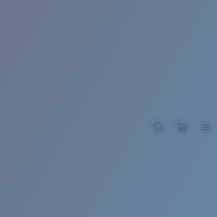
BROADBILL II XL