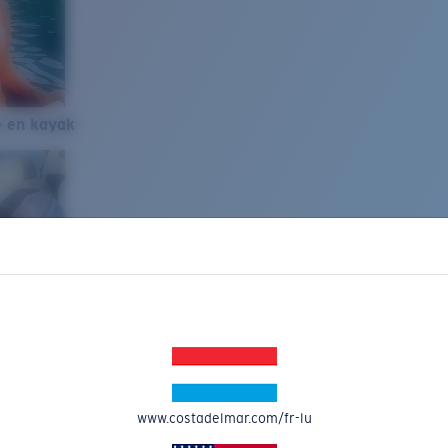
e en kayak
www.costadelmar.com/fr-lu