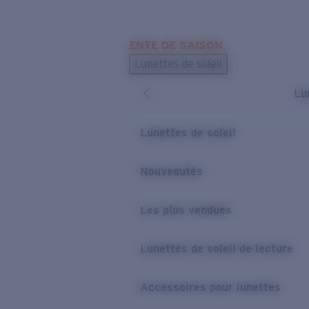
Skip to main content
ENTE DE SAISON
LES PLUS RECHERCHÉS
Lunettes de soleil
Meilleures ventes de lunettes de soleil
Lu
Nouveaux modèles solaires
LIENS UTILES
Lunettes de soleil
Verres de rechange
Nouveautés
Garantie et Réparations
Les plus vendues
Lunettes de soleil de lecture
Accessoires pour lunettes