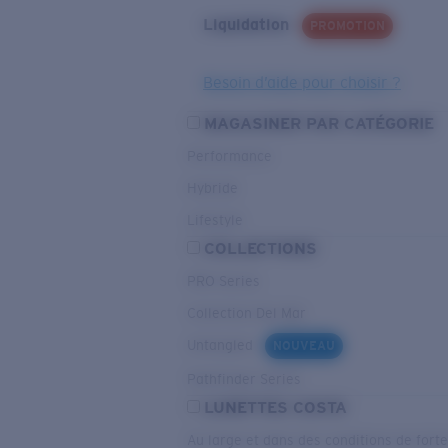
Liquidation
PROMOTION
Besoin d’aide pour choisir ?
MAGASINER PAR CATÉGORIE
Performance
Hybride
Lifestyle
COLLECTIONS
PRO Series
Collection Del Mar
Untangled
NOUVEAU
Pathfinder Series
LUNETTES COSTA
Au large et dans des conditions de fort