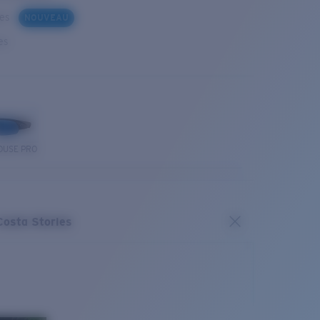
ues
NOUVEAU
es
OUSE PRO
Costa Stories