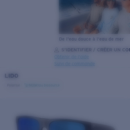
De l’eau douce à l’eau de mer
S’IDENTIFIER / CRÉER UN C
Obtenir de l'aide
Suivi de commande
LIDO
OBJECTIF MIS À JOUR
AJOUTÉ AU PANIER!
Polarisé
Matériau biosourcé
Prix :
Gratuit
Quantité:
Prix :
Gratuit
Quantité: