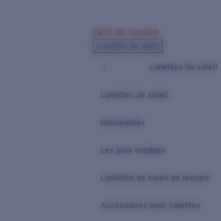
Skip to main content
ENTE DE SAISON
LES PLUS RECHERCHÉS
Lunettes de soleil
Meilleures ventes de lunettes de soleil
Lunettes de soleil
Nouveaux modèles solaires
LIENS UTILES
Lunettes de soleil
Verres de rechange
Nouveautés
Garantie et Réparations
Les plus vendues
Lunettes de soleil de lecture
Accessoires pour lunettes