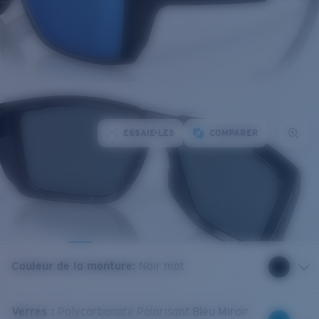
ESSAIE-LES
COMPARER
Couleur de la monture
:
Noir mat
Verres
:
Polycarbonate Polarisant Bleu Miroir