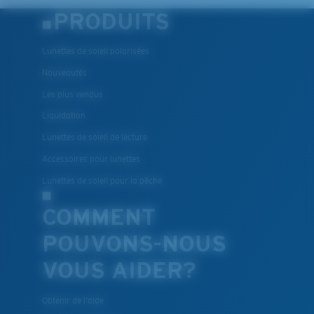
Vous cherchez peut-être une monture de
grande
PRODUITS
taille.
Lunettes de soleil polarisées
Nouveautés
Les plus vendus
Liquidation
Lunettes de soleil de lecture
Accessoires pour lunettes
Lunettes de soleil pour la pêche
COMMENT
POUVONS-NOUS
VOUS AIDER?
Obtenir de l'aide