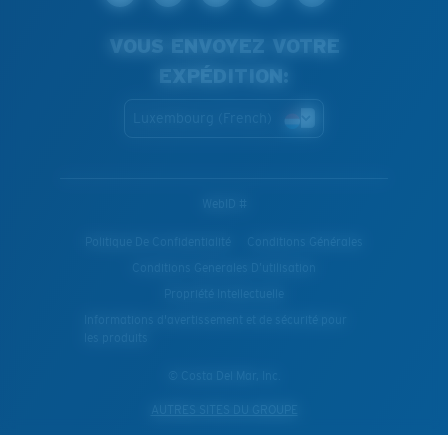
VOUS ENVOYEZ VOTRE
EXPÉDITION:
Luxembourg (French)
WebID #
Politique De Confidentialité
Conditions Générales
Conditions Generales D’utilisation
Propriété Intellectuelle
Informations d'avertissement et de sécurité pour
les produits
© Costa Del Mar, Inc.
AUTRES SITES DU GROUPE