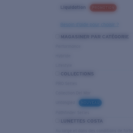
Liquidation
PROMOTION
Besoin d’aide pour choisir ?
MAGASINER PAR CATÉGORIE
Performance
Hybride
Lifestyle
COLLECTIONS
PRO Series
Collection Del Mar
Untangled
NOUVEAU
Pathfinder Series
LUNETTES COSTA
Au large et dans des conditions de fort