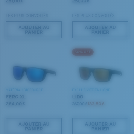
251,00 €
251,00 €
la forme enveloppante valorise le style tout en étant
20 % plus fins et 22 % plus légers que la moyenne
efficace.
des verres polarisants
LES PLUS CONVOITÉS
LES PLUS CONVOITÉS
AJOUTER AU
AJOUTER AU
PANIER
PANIER
Vous avez oublié votre règle?
BREVET U.S. N° 6.334.680
BREVET U.S. N° 6.604.824
Utilisez ce guide pratique pour évaluer l’ajustement
50% OFF
que vous recherchez.
MATÉRIAU BIOSOURCÉ
EXCLUSIVITÉ EN LIGNE
FERG XL
LIDO
284,00 €
267,00 €
133,50 €
AJOUTER AU
AJOUTER AU
S
M
PANIER
PANIER