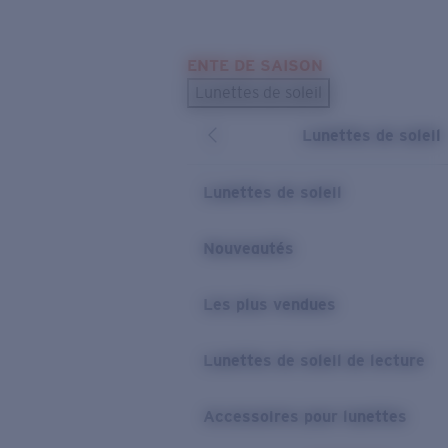
Skip to main content
ENTE DE SAISON
LES PLUS RECHERCHÉS
Lunettes de soleil
Meilleures ventes de lunettes de soleil
Lunettes de soleil
Nouveaux modèles solaires
LIENS UTILES
Lunettes de soleil
Verres de rechange
Nouveautés
Garantie et Réparations
Les plus vendues
Lunettes de soleil de lecture
Accessoires pour lunettes