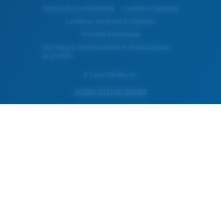
Politique De Confidentialité
Conditions Générales
Conditions Generales D’utilisation
Propriété Intellectuelle
Informations d'avertissement et de sécurité pour
les produits
© Costa Del Mar, Inc.
AUTRES SITES DU GROUPE