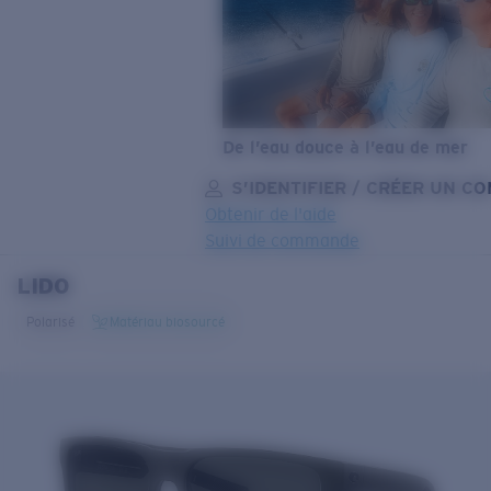
De l’eau douce à l’eau de mer
S’IDENTIFIER / CRÉER UN C
Obtenir de l'aide
Suivi de commande
LIDO
OBJECTIF MIS À JOUR
AJOUTÉ AU PANIER!
Polarisé
Matériau biosourcé
Prix :
Gratuit
Quantité:
Prix :
Gratuit
Quantité: