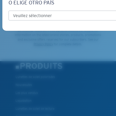
O ELIGE OTRO PAÍS
*Adresse e-mail
INSCRIVEZ-VOUS
By clicking "SIGN UP", you agree to receive our emails for
information on the latest brand stories, products, promotions
and exclusive offers reserved for our subscribers. See our
XL
Privacy Policy
for complete details.
Les deux dernières chevilles?
Vous cherchez peut-être une monture de
grande
PRODUITS
taille.
Lunettes de soleil polarisées
Nouveautés
Les plus vendus
Liquidation
Lunettes de soleil de lecture