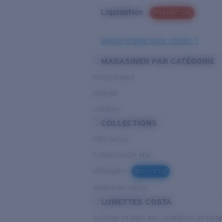
Liquidation
PROMOTION
Besoin d’aide pour choisir ?
MAGASINER PAR CATÉGORIE
Performance
Hybride
Lifestyle
COLLECTIONS
PRO Series
Collection Del Mar
Untangled
NOUVEAU
Pathfinder Series
LUNETTES COSTA
Au large et dans des conditions de fort