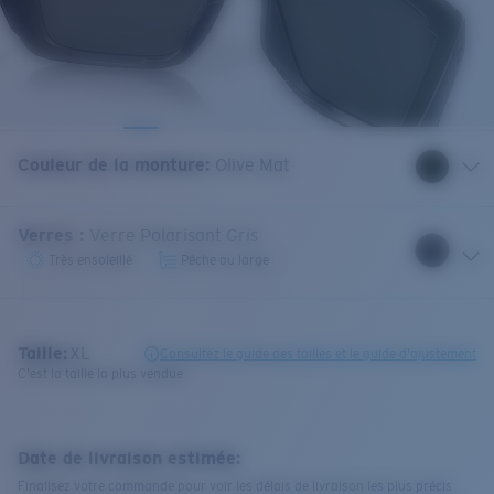
Couleur de la monture
:
Olive Mat
Verres
:
Verre Polarisant Gris
Très ensoleillé
Pêche au large
Taille:
XL
Consultez le guide des tailles et le guide d'ajustement
C'est la taille la plus vendue
Date de livraison estimée:
Finalisez votre commande pour voir les délais de livraison les plus précis