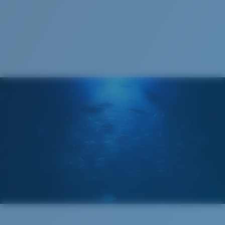
1. Largeur monture:
137 mm
Courbure de base :
Base 6 Decentered
Catégorie de verres :
3P
2. Largeur pont:
16 mm
Verre Polarisé 580®
3. Largeur verres:
56.8 mm
Costa Case
4. Hauteur verres:
45.3 mm
580® lightwave glass
5. Longueur branches:
132 mm
Cleaning Cloth
®
LIAISON COVALENTE C-WALL
COUCHE DE VERRE