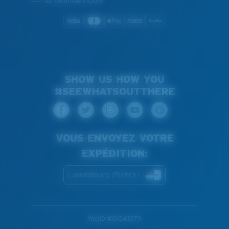
est sécurisée à 100%
SHOW US HOW YOU
#SEEWHATSOUTTHERE
VOUS ENVOYEZ VOTRE
EXPÉDITION:
Luxembourg (French)
WebID #
101543379