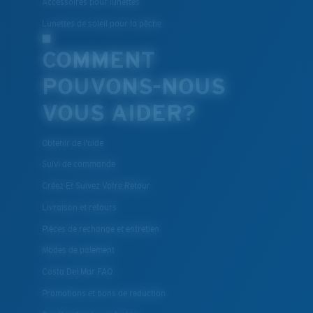
Accessoires pour lunettes
Lunettes de soleil pour la pêche
COMMENT
POUVONS-NOUS
VOUS AIDER?
Obtenir de l'aide
Suivi de commande
Créez Et Suivez Votre Retour
Livraison et retours
Pièces de rechange et entretien
Modes de paiement
Costa Del Mar FAQ
Promotions et bons de reduction