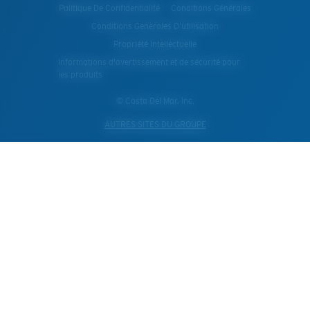
Politique De Confidentialité
Conditions Générales
Conditions Generales D’utilisation
Propriété Intellectuelle
Informations d'avertissement et de sécurité pour
les produits
© Costa Del Mar, Inc.
AUTRES SITES DU GROUPE