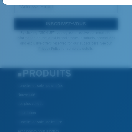
*Adresse e-mail
INSCRIVEZ-VOUS
By clicking "SIGN UP", you agree to receive our emails for
information on the latest brand stories, products, promotions
and exclusive offers reserved for our subscribers. See our
XL
Privacy Policy
for complete details.
Les deux dernières chevilles?
Vous cherchez peut-être une monture de
grande
PRODUITS
taille.
Lunettes de soleil polarisées
Nouveautés
Les plus vendus
Liquidation
Lunettes de soleil de lecture
Accessoires pour lunettes