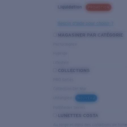
Liquidation
PROMOTION
Besoin d’aide pour choisir ?
MAGASINER PAR CATÉGORIE
Performance
Hybride
Lifestyle
COLLECTIONS
PRO Series
Collection Del Mar
Untangled
NOUVEAU
Pathfinder Series
LUNETTES COSTA
Au large et dans des conditions de fort