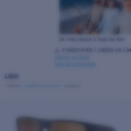
De l’eau douce à l’eau de mer
S’IDENTIFIER / CRÉER UN C
Obtenir de l'aide
Suivi de commande
LIDO
OBJECTIF MIS À JOUR
AJOUTÉ AU PANIER!
Polarisé
Matériau biosourcé
Exclusive
Prix :
Gratuit
Quantité:
Prix :
Gratuit
Quantité: