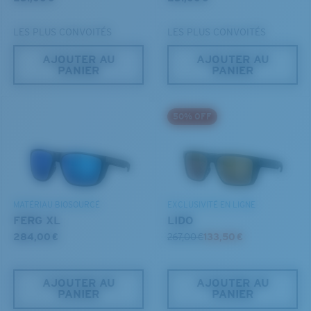
la forme enveloppante valorise le style tout en étant
20 % plus fins et 22 % plus légers que la moyenne
efficace.
des verres polarisants
LES PLUS CONVOITÉS
LES PLUS CONVOITÉS
AJOUTER AU
AJOUTER AU
PANIER
PANIER
Vous avez oublié votre règle?
BREVET U.S. N° 6.334.680
BREVET U.S. N° 6.604.824
Utilisez ce guide pratique pour évaluer l’ajustement
50% OFF
que vous recherchez.
MATÉRIAU BIOSOURCÉ
EXCLUSIVITÉ EN LIGNE
FERG XL
LIDO
284,00 €
267,00 €
133,50 €
AJOUTER AU
AJOUTER AU
S
M
PANIER
PANIER