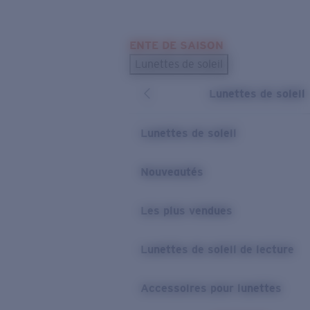
Skip to main content
ENTE DE SAISON
LES PLUS RECHERCHÉS
Lunettes de soleil
Meilleures ventes de lunettes de soleil
Lunettes de soleil
Nouveaux modèles solaires
LIENS UTILES
Lunettes de soleil
Verres de rechange
Nouveautés
Garantie et Réparations
Les plus vendues
Lunettes de soleil de lecture
Accessoires pour lunettes