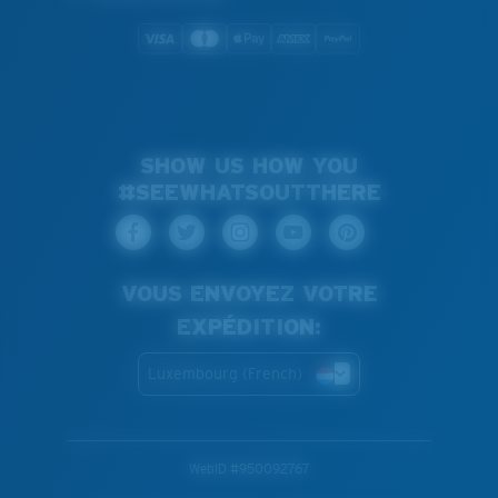
SHOW US HOW YOU
#SEEWHATSOUTTHERE
VOUS ENVOYEZ VOTRE
EXPÉDITION:
Luxembourg (French)
WebID #
950092767