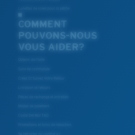
Lunettes de soleil pour la pêche
COMMENT
POUVONS-NOUS
VOUS AIDER?
Obtenir de l'aide
Suivi de commande
Créez Et Suivez Votre Retour
Livraison et retours
Pièces de rechange et entretien
Modes de paiement
Costa Del Mar FAQ
Promotions et bons de reduction
Se rétracter du contrat ici