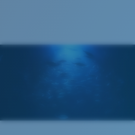
Courbure de base :
Base 6 Decentered
Catégorie de verres :
3P
2. Largeur pont:
16 mm
Verre Polarisé 580®
3. Largeur verres:
56.8 mm
Costa Case
4. Hauteur verres:
45.3 mm
580® lightwave glass
5. Longueur branches:
132 mm
Cleaning Cloth
®
LIAISON COVALENTE C-WALL
COUCHE DE VERRE