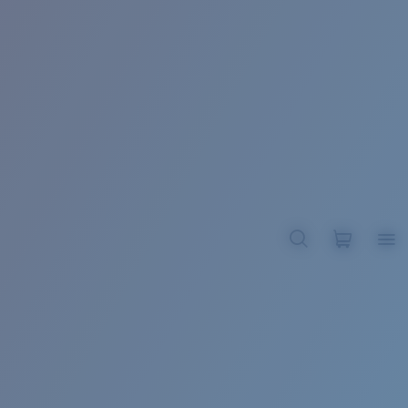
BROADBILL II XL