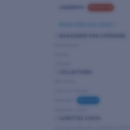
Liquidation
PROMOTION
Besoin d’aide pour choisir ?
MAGASINER PAR CATÉGORIE
Performance
Hybride
Lifestyle
COLLECTIONS
PRO Series
Collection Del Mar
Untangled
NOUVEAU
Pathfinder Series
LUNETTES COSTA
Au large et dans des conditions de fort