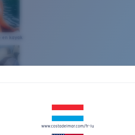
e en kayak
www.costadelmar.com/fr-lu