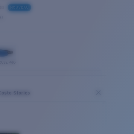
ues
NOUVEAU
es
OUSE PRO
Costa Stories