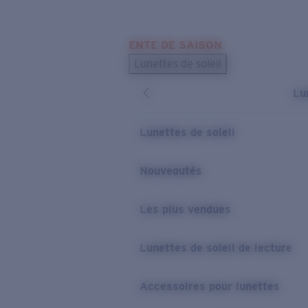
Skip to main content
ENTE DE SAISON
LES PLUS RECHERCHÉS
Lunettes de soleil
Meilleures ventes de lunettes de soleil
Lu
Nouveaux modèles solaires
LIENS UTILES
Lunettes de soleil
Verres de rechange
Nouveautés
Garantie et Réparations
Les plus vendues
Lunettes de soleil de lecture
Accessoires pour lunettes