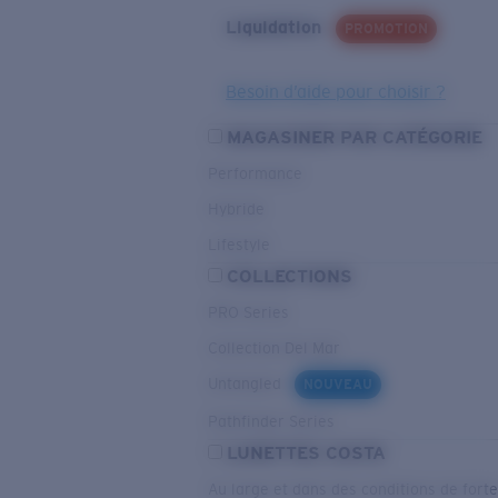
Liquidation
PROMOTION
Besoin d’aide pour choisir ?
MAGASINER PAR CATÉGORIE
Performance
Hybride
Lifestyle
COLLECTIONS
PRO Series
Collection Del Mar
Untangled
NOUVEAU
Pathfinder Series
LUNETTES COSTA
Au large et dans des conditions de fort