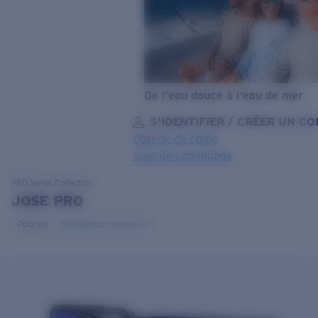
De l’eau douce à l’eau de mer
S’IDENTIFIER / CRÉER UN C
Obtenir de l'aide
Suivi de commande
OBJECTIF MIS À JOUR
AJOUTÉ AU PANIER!
PRO Series
Collection
JOSE PRO
Polarisé
Matériau biosourcé
Prix :
Gratuit
Quantité:
Prix :
Gratuit
Quantité: