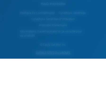
WebID #
190186999
Politique De Confidentialité
Conditions Générales
Conditions Generales D’utilisation
Propriété Intellectuelle
Informations d'avertissement et de sécurité pour
les produits
© Costa Del Mar, Inc.
AUTRES SITES DU GROUPE