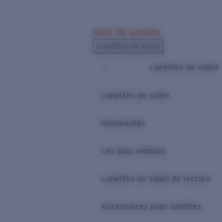
Skip to main content
ENTE DE SAISON
LES PLUS RECHERCHÉS
Lunettes de soleil
Meilleures ventes de lunettes de soleil
Lunettes de soleil
Nouveaux modèles solaires
LIENS UTILES
Lunettes de soleil
Verres de rechange
Nouveautés
Garantie et Réparations
Les plus vendues
Lunettes de soleil de lecture
Accessoires pour lunettes