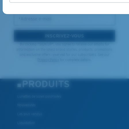
DES PROMOTIONS
*Adresse e-mail
INSCRIVEZ-VOUS
By clicking "SIGN UP", you agree to receive our emails for
information on the latest brand stories, products, promotions
and exclusive offers reserved for our subscribers. See our
Privacy Policy
for complete details.
PRODUITS
Lunettes de soleil polarisées
Nouveautés
Les plus vendus
Liquidation