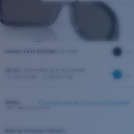
Couleur de la monture
:
Noir mat
Verres
:
Verre Polarisant Bleu Miroir
Très ensoleillé
Pêche au large
Taille:
L
Consultez le guide des tailles et le guide d'ajustement
C'est la taille la plus vendue
Date de livraison estimée: